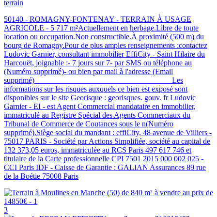
terrain
50140 - ROMAGNY-FONTENAY - TERRAIN À USAGE
AGRICOLE - 5 717 m²Actuellement en herbage.Libre de toute
location ou occupation.Non constructible.À proximité (500 m) du
bourg de Romagny.Pour de plus amples renseignements :contactez
Ludovic Garnier, consultant immobilier EffiCity - Saint Hilaire du
Harcouët, joignable :- 7 jours sur 7- par SMS ou téléphone au
(Numéro supprimé)- ou bien par mail à l'adresse (Email
supprimé)___________________________________ Les
informations sur les risques auxquels ce bien est exposé sont
disponibles sur le site Georisque : georisques. gouv. fr Ludovic
Garnier - EI - est Agent Commercial mandataire en immobilier,
immatriculé au Registre Spécial des Agents Commerciaux du
Tribunal de Commerce de Coutances sous le n(Numéro
supprimé).Siège social du mandant : effiCity, 48 avenue de Villiers -
75017 PARIS - Société par Actions Simplifiée, société au capital de
132 373,05 euros, immatriculée au RCS Paris 497 617 746 et
titulaire de la Carte professionnelle CPI 7501 2015 000 002 025 -
CCI Paris IDF - Caisse de Garantie : GALIAN Assurances 89 rue
de la Boétie 75008 Paris
3