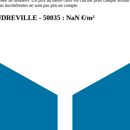
 base de données. Un prix au mètre carré est calculé pour chaque terrain 
ons incohérentes ne sont pas pris en compte.
AUDREVILLE - 50035 : NaN €/m²