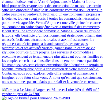
charmant lotissement de Vern-d’Anjou, dans le Maine-et-Loire.
Idéal pour réaliser votre projet de construction de maison, ce terrain
offre une opportunité unique de construire votre nid douillet dans un
cadre paisible et verdoyant. Profitez d’un environnement propice à
la détente, tout en ayant accès à toutes les commodités nécessaires
pour une vie agréable. Vern-d’Anjou est une ville pleine de charme
qui combine un cadre champêtre avec la proximité des commerces,
le tout dans une atmosphère conviviale. Située au cœur du Pays de
la Loire, elle bénéficie d’un positionnement stratégique, offrant ainsi
un accès facile aux attractions locales et aux infrastructures. La
région est appréciée pour sa beauté naturelle, ses paysages
pittoresques et ses activités variées, garantissant un cadre de vie
idyllique pour vos futurs projets. Les services et commodités à
proximité rendent ce terrain encore plus attrayant pour les familles et
les couples cherchant à s’installer dans un environnement paisible.
Ne manquez pas cette chance exceptionnelle d’acquérir un terrain au
potentiel remarquable pour la construction de votre maison idéale.
Contactez-nous pour explorer cette offre unique et commencez à
imaginer votre futur chez-vous. À noter qu’en tant que constructeur,
nous ne sommes pas mandatés pour réaliser la vente de ce terrain.