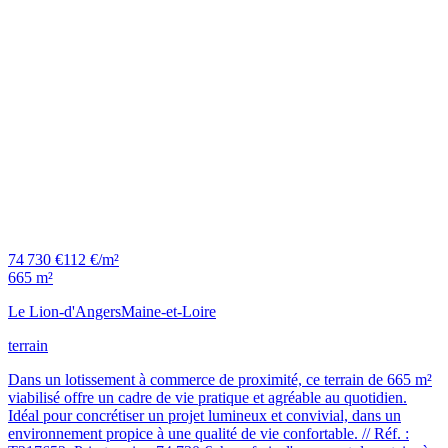
74 730 €
112 €/m²
665 m²
Le Lion-d'Angers
Maine-et-Loire
terrain
Dans un lotissement à commerce de proximité, ce terrain de 665 m²
viabilisé offre un cadre de vie pratique et agréable au quotidien.
Idéal pour concrétiser un projet lumineux et convivial, dans un
environnement propice à une qualité de vie confortable. // Réf. :