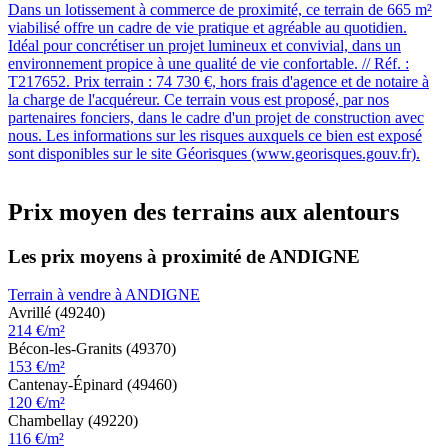
Dans un lotissement à commerce de proximité, ce terrain de 665 m²
viabilisé offre un cadre de vie pratique et agréable au quotidien.
Idéal pour concrétiser un projet lumineux et convivial, dans un
environnement propice à une qualité de vie confortable. // Réf. :
T217652. Prix terrain : 74 730 €, hors frais d'agence et de notaire à
la charge de l'acquéreur. Ce terrain vous est proposé, par nos
partenaires fonciers, dans le cadre d'un projet de construction avec
nous. Les informations sur les risques auxquels ce bien est exposé
sont disponibles sur le site Géorisques (www.georisques.gouv.fr).
Prix moyen des terrains aux alentours
Les prix moyens à proximité de ANDIGNE
Terrain à vendre à ANDIGNE
Avrillé (49240)
214 €/m²
Bécon-les-Granits (49370)
153 €/m²
Cantenay-Épinard (49460)
120 €/m²
Chambellay (49220)
116 €/m²