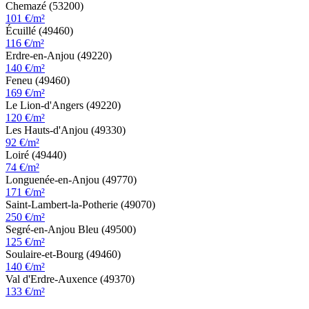
Chemazé (53200)
101 €/m²
Écuillé (49460)
116 €/m²
Erdre-en-Anjou (49220)
140 €/m²
Feneu (49460)
169 €/m²
Le Lion-d'Angers (49220)
120 €/m²
Les Hauts-d'Anjou (49330)
92 €/m²
Loiré (49440)
74 €/m²
Longuenée-en-Anjou (49770)
171 €/m²
Saint-Lambert-la-Potherie (49070)
250 €/m²
Segré-en-Anjou Bleu (49500)
125 €/m²
Soulaire-et-Bourg (49460)
140 €/m²
Val d'Erdre-Auxence (49370)
133 €/m²