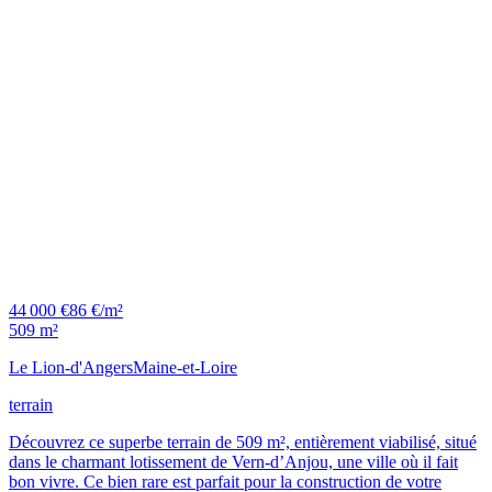
44 000 €
86 €/m²
509 m²
Le Lion-d'Angers
Maine-et-Loire
terrain
Découvrez ce superbe terrain de 509 m², entièrement viabilisé, situé
dans le charmant lotissement de Vern-d’Anjou, une ville où il fait
bon vivre. Ce bien rare est parfait pour la construction de votre