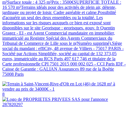
m²Surface totale : 4 325 m²Prix : 3500€SUPERFICIE TOTALE :
16 570 m²Terrains idéals pour des activités de plein air, détente,
jardinage ou projet de loisir. Cadre agréable et calme.Possibilité
d'acquérir un seul des deux ensembles ou la totalité. Les
informations sur les risques auxquels ce bien est exposé sont
disponibles sur le site Georisque : georisques. gouv. fr Quentin
Gragez - EI - est Agent Commercial mandataire en immobilier,
immatriculé au Registre Spécial des Agents Commerciaux du
Tribunal de Commerce de Lille sous le n(Numéro supprimé).Siège
social du mandant : effiCity, 48 avenue de Villiers - 75017 PARIS -
Société par Actions Simplifiée, société au capital de 132 373,05
euros, immatriculée au RCS Paris 497 617 746 et titulaire de la
Carte professionnelle CPI 7501 2015 000 002 025 - CCI Paris IDF -
Caisse de Garantie : GALIAN Assurances 89 rue de la Boétie
75008 Paris
8