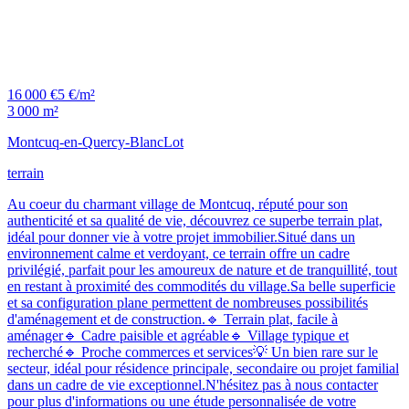
16 000 €
5 €/m²
3 000 m²
Montcuq-en-Quercy-Blanc
Lot
terrain
Au coeur du charmant village de Montcuq, réputé pour son
authenticité et sa qualité de vie, découvrez ce superbe terrain plat,
idéal pour donner vie à votre projet immobilier.Situé dans un
environnement calme et verdoyant, ce terrain offre un cadre
privilégié, parfait pour les amoureux de nature et de tranquillité, tout
en restant à proximité des commodités du village.Sa belle superficie
et sa configuration plane permettent de nombreuses possibilités
d'aménagement et de construction.🔹 Terrain plat, facile à
aménager🔹 Cadre paisible et agréable🔹 Village typique et
recherché🔹 Proche commerces et services💡 Un bien rare sur le
secteur, idéal pour résidence principale, secondaire ou projet familial
dans un cadre de vie exceptionnel.N'hésitez pas à nous contacter
pour plus d'informations ou une étude personnalisée de votre