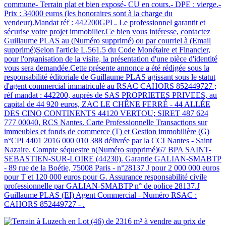
commune- Terrain plat et bien exposé- CU en cours.- DPE : vierge.-
Prix : 34000 euros (les honoraires sont à la charge du
vendeur).Mandat réf : 442200GPL. Le professionnel garantit et
sécurise votre projet immobilier.Ce bien vous intéresse, contactez
Guillaume PLAS au (Numéro supprimé) ou par courriel à (Email
supprimé)Selon l'article L.561.5 du Code Monétaire et Financier,
pour l'organisation de la visite, la présentation d'une pièce d'identité
vous sera demandée.Cette présente annonce a été rédigée sous la
responsabilité éditoriale de Guillaume PLAS agissant sous le statut
d'agent commercial immatriculé au RSAC CAHORS 852449727 ;
réf mandat : 442200, auprès de SAS PROPRIETES PRIVEES, au
capital de 44 920 euros, ZAC LE CHÊNE FERRÉ - 44 ALLÉE
DES CINQ CONTINENTS 44120 VERTOU; SIRET 487 624
777 00040, RCS Nantes. Carte Professionnelle Transactions sur
immeubles et fonds de commerce (T) et Gestion immobilière (G)
n°CPI 4401 2016 000 010 388 délivrée par la CCI Nantes - Saint
Nazaire. Compte séquestre n(Numéro supprimé)67 BPA SAINT-
SEBASTIEN-SUR-LOIRE (44230). Garantie GALIAN-SMABTP
- 89 rue de la Boétie, 75008 Paris - n°28137 J pour 2 000 000 euros
pour T et 120 000 euros pour G. Assurance responsabilité civile
professionnelle par GALIAN-SMABTP n° de police 28137.J
Guillaume PLAS (EI) Agent Commercial - Numéro RSAC :
CAHORS 852449727 - .