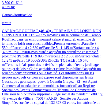
3 500 €
1 €/m²
4 325 m²
Carnac-Rouffiac
Lot
terrain
CARNAC-ROUFFIAC (46140) - TERRAINS DE LOISIR NON
CONSTRUCTIBLES - 4325 m²Situés sur la commune de Carnac-
Rouffiac, dans un environnement calme et naturel, ensemble de
terrains de loisir non constructibles.Premier ensemble :Parcelle 3 :
550 m²Parcelle 4 : 2 630 m²Parcelle 5 : 1 145 m²Surface totale : 4
325 m²Prix : 3500€Possibilité d'acquérir un deuxième ensemble à
proximité :Parcelle 1 : 9 895 m²Parcelle 2 : 2 350 m²Surface totale :
12 245 m²Prix : 19 000€SUPERFICIE TOTALE : 16 570
m²Terrains idéals pour des activités de plein air, détente, jardinage
ou projet de loisir. Cadre agréable et calme.Possibilité d'acquérir un
seul des deux ensembles ou la totalité. Les informations sur les
risques auxquels ce bien est exposé sont disponibles sur le site
Georisque : georisques. gouv. fr Quentin Gragez - EI - est Agent
Commercial mandataire en immobilier, immatriculé au Registre
Spécial des Agents Commerciaux du Tribunal de Commerce de
Lille sous le n(Numéro supprimé).Siège social du mandant : effiCity,
48 avenue de Villiers - 75017 PARIS - Société par Actions
Simplifiée, société au capital de 132 373,05 euros, immatriculée au