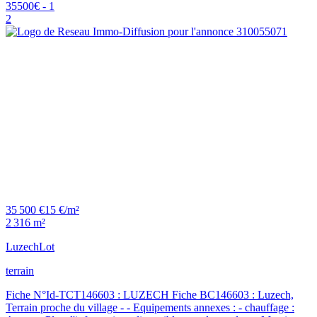
2
35 500 €
15 €/m²
2 316 m²
Luzech
Lot
terrain
Fiche N°Id-TCT146603 : LUZECH Fiche BC146603 : Luzech,
Terrain proche du village - - Equipements annexes : - chauffage :