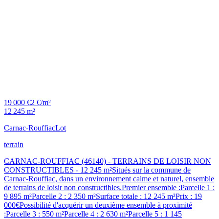
19 000 €
2 €/m²
12 245 m²
Carnac-Rouffiac
Lot
terrain
CARNAC-ROUFFIAC (46140) - TERRAINS DE LOISIR NON
CONSTRUCTIBLES - 12 245 m²Situés sur la commune de
Carnac-Rouffiac, dans un environnement calme et naturel, ensemble
de terrains de loisir non constructibles.Premier ensemble :Parcelle 1 :
9 895 m²Parcelle 2 : 2 350 m²Surface totale : 12 245 m²Prix : 19
000€Possibilité d'acquérir un deuxième ensemble à proximité
:Parcelle 3 : 550 m²Parcelle 4 : 2 630 m²Parcelle 5 : 1 145