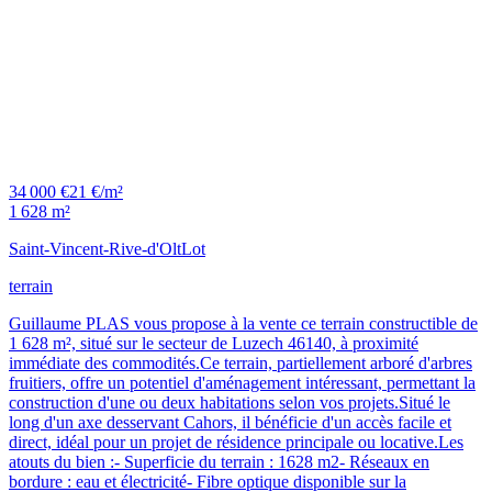
34 000 €
21 €/m²
1 628 m²
Saint-Vincent-Rive-d'Olt
Lot
terrain
Guillaume PLAS vous propose à la vente ce terrain constructible de
1 628 m², situé sur le secteur de Luzech 46140, à proximité
immédiate des commodités.Ce terrain, partiellement arboré d'arbres
fruitiers, offre un potentiel d'aménagement intéressant, permettant la
construction d'une ou deux habitations selon vos projets.Situé le
long d'un axe desservant Cahors, il bénéficie d'un accès facile et
direct, idéal pour un projet de résidence principale ou locative.Les
atouts du bien :- Superficie du terrain : 1628 m2- Réseaux en
bordure : eau et électricité- Fibre optique disponible sur la