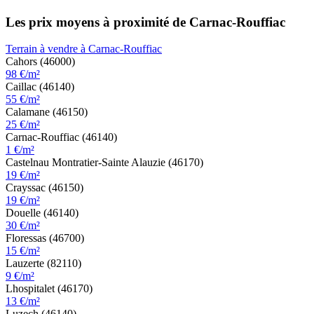
Les prix moyens à proximité de Carnac-Rouffiac
Terrain à vendre à Carnac-Rouffiac
Cahors (46000)
98 €/m²
Caillac (46140)
55 €/m²
Calamane (46150)
25 €/m²
Carnac-Rouffiac (46140)
1 €/m²
Castelnau Montratier-Sainte Alauzie (46170)
19 €/m²
Crayssac (46150)
19 €/m²
Douelle (46140)
30 €/m²
Floressas (46700)
15 €/m²
Lauzerte (82110)
9 €/m²
Lhospitalet (46170)
13 €/m²
Luzech (46140)