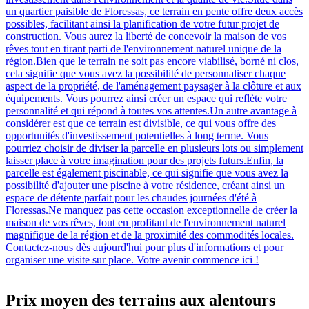
un quartier paisible de Floressas, ce terrain en pente offre deux accès
possibles, facilitant ainsi la planification de votre futur projet de
construction. Vous aurez la liberté de concevoir la maison de vos
rêves tout en tirant parti de l'environnement naturel unique de la
région.Bien que le terrain ne soit pas encore viabilisé, borné ni clos,
cela signifie que vous avez la possibilité de personnaliser chaque
aspect de la propriété, de l'aménagement paysager à la clôture et aux
équipements. Vous pourrez ainsi créer un espace qui reflète votre
personnalité et qui répond à toutes vos attentes.Un autre avantage à
considérer est que ce terrain est divisible, ce qui vous offre des
opportunités d'investissement potentielles à long terme. Vous
pourriez choisir de diviser la parcelle en plusieurs lots ou simplement
laisser place à votre imagination pour des projets futurs.Enfin, la
parcelle est également piscinable, ce qui signifie que vous avez la
possibilité d'ajouter une piscine à votre résidence, créant ainsi un
espace de détente parfait pour les chaudes journées d'été à
Floressas.Ne manquez pas cette occasion exceptionnelle de créer la
maison de vos rêves, tout en profitant de l'environnement naturel
magnifique de la région et de la proximité des commodités locales.
Contactez-nous dès aujourd'hui pour plus d'informations et pour
organiser une visite sur place. Votre avenir commence ici !
Prix moyen des terrains aux alentours