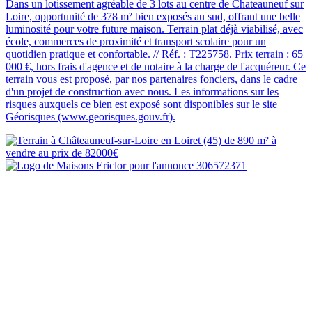
Dans un lotissement agréable de 3 lots au centre de Chateauneuf sur
Loire, opportunité de 378 m² bien exposés au sud, offrant une belle
luminosité pour votre future maison. Terrain plat déjà viabilisé, avec
école, commerces de proximité et transport scolaire pour un
quotidien pratique et confortable. // Réf. : T225758. Prix terrain : 65
000 €, hors frais d'agence et de notaire à la charge de l'acquéreur. Ce
terrain vous est proposé, par nos partenaires fonciers, dans le cadre
d'un projet de construction avec nous. Les informations sur les
risques auxquels ce bien est exposé sont disponibles sur le site
Géorisques (www.georisques.gouv.fr).