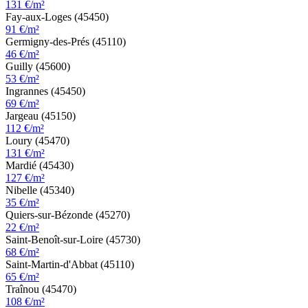
131 €/m²
Fay-aux-Loges (45450)
91 €/m²
Germigny-des-Prés (45110)
46 €/m²
Guilly (45600)
53 €/m²
Ingrannes (45450)
69 €/m²
Jargeau (45150)
112 €/m²
Loury (45470)
131 €/m²
Mardié (45430)
127 €/m²
Nibelle (45340)
35 €/m²
Quiers-sur-Bézonde (45270)
22 €/m²
Saint-Benoît-sur-Loire (45730)
68 €/m²
Saint-Martin-d'Abbat (45110)
65 €/m²
Traînou (45470)
108 €/m²