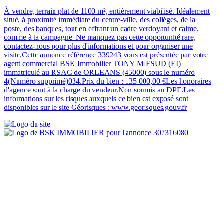
À vendre, terrain plat de 1100 m², entièrement viabilisé. Idéalement
situé, à proximité immédiate du centre-ville, des collèges, de la
poste, des banques, tout en offrant un cadre verdoyant et calme,
comme à la campagne. Ne manquez pas cette opportunité rare,
contactez-nous pour plus d'informations et pour organiser une
visite.Cette annonce référence 339243 vous est présentée par votre
agent commercial BSK Immobilier TONY MIFSUD (EI)
immatriculé au RSAC de ORLEANS (45000) sous le numéro
4(Numéro supprimé)034.Prix du bien : 135 000,00 €Les honoraires
d'agence sont à la charge du vendeur.Non soumis au DPE.Les
informations sur les risques auxquels ce bien est exposé sont
disponibles sur le site Géorisques : www.georisques.gouv.fr