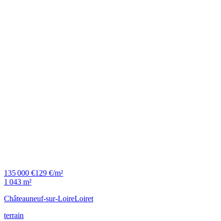
135 000 €
129 €/m²
1 043 m²
Châteauneuf-sur-Loire
Loiret
terrain