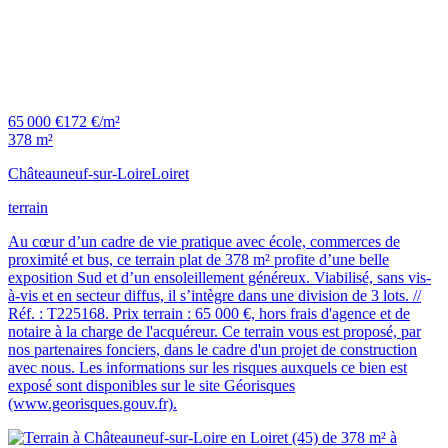
65 000 €
172 €/m²
378 m²
Châteauneuf-sur-Loire
Loiret
terrain
Au cœur d’un cadre de vie pratique avec école, commerces de
proximité et bus, ce terrain plat de 378 m² profite d’une belle
exposition Sud et d’un ensoleillement généreux. Viabilisé, sans vis-
à-vis et en secteur diffus, il s’intègre dans une division de 3 lots. //
Réf. : T225168. Prix terrain : 65 000 €, hors frais d'agence et de
notaire à la charge de l'acquéreur. Ce terrain vous est proposé, par
nos partenaires fonciers, dans le cadre d'un projet de construction
avec nous. Les informations sur les risques auxquels ce bien est
exposé sont disponibles sur le site Géorisques
(www.georisques.gouv.fr).