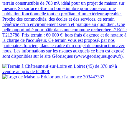
terrain constructible de 703 m², idéal pour un projet de maison sur
mesure. Sa surface offre un bon équilibre pour concevoir une
habitation fonctionnelle tout en profitant d’un extérieur agréable.
Proche des commodités, des écoles et des services, ce terrain
bénéficie d’un environnement serein et pratique au quotidien. Une
belle opportunité pour bâtir dans une commune recherchée. // Réf. :
T213788. Prix terrain : 60 000 €, hors frais d'agence et de notaire à
la charge de l'acquéreur. Ce terrain vous est proposé, par nos
partenaires fonciers, dans le cadre d'un projet de construction avec
nous. Les informations sur les risques auxquels ce bien est exposé
sont disponibles sur le site Géorisques (www.georisques.gouv.fr).