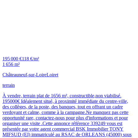
195 000 €
118 €/m²
1 656 m²
Châteauneuf-sur-Loire
Loiret
terrain
À vendre, terrain plat de 1656 m², constructible,non viabilisé.
195000€ Idéalement situé, à proximité immédiate du centre-ville,
des collèges, de la poste, des banques, tout en offrant un cadre
verdoyant et calme, comme à la campagne.Ne manquez pas cette
opportunité rare, contactez-nous pour plus d'informations et pour
organiser une visite .Cette annonce référence 339249 vous est
présentée par votre agent commercial BSK Immobilier TONY
MIFSUD (EI) immatriculé au RSAC de ORLEANS (45000) sous