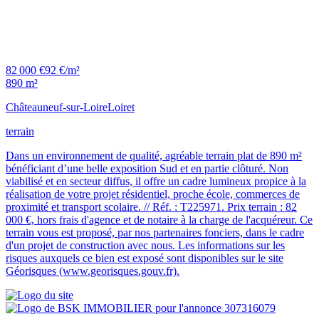
82 000 €
92 €/m²
890 m²
Châteauneuf-sur-Loire
Loiret
terrain
Dans un environnement de qualité, agréable terrain plat de 890 m²
bénéficiant d’une belle exposition Sud et en partie clôturé. Non
viabilisé et en secteur diffus, il offre un cadre lumineux propice à la
réalisation de votre projet résidentiel, proche école, commerces de
proximité et transport scolaire. // Réf. : T225971. Prix terrain : 82
000 €, hors frais d'agence et de notaire à la charge de l'acquéreur. Ce
terrain vous est proposé, par nos partenaires fonciers, dans le cadre
d'un projet de construction avec nous. Les informations sur les
risques auxquels ce bien est exposé sont disponibles sur le site
Géorisques (www.georisques.gouv.fr).