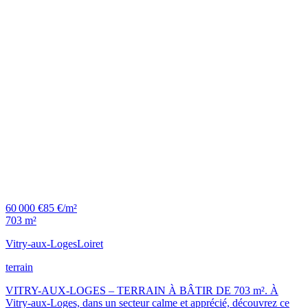
60 000 €
85 €/m²
703 m²
Vitry-aux-Loges
Loiret
terrain
VITRY-AUX-LOGES – TERRAIN À BÂTIR DE 703 m². À
Vitry-aux-Loges, dans un secteur calme et apprécié, découvrez ce