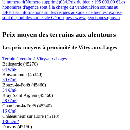
le numéro 4(Numéro supprimé)034.Prix du bien : 195 000,00 €Les
honoraires d'agence sont à la charge du vendeur.Non soumis au
DPE.Les informations sur les risques auxquels ce bien est exposé
sont disponibles sur le site Géorisques : www.georisques.gouv.fr
Prix moyen des terrains aux alentours
Les prix moyens à proximité de Vitry-aux-Loges
Terrain à vendre à Vitry-aux-Loges
Bellegarde (45270)
64 €/m²
Boiscommun (45340)
39 €/m²
Bouzy-la-Forêt (45460)
34 €/m²
Bray-Saint-Aignan (45460)
58 €/m²
Chambon-la-Forêt (45340)
16 €/m²
Châteauneuf-sur-Loire (45110)
136 €/m²
Darvoy (45150)