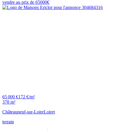
65 000 €
172 €/m²
378 m²
Châteauneuf-sur-Loire
Loiret
terrain