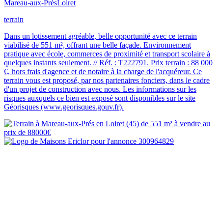
Mareau-aux-Prés
Loiret
terrain
Dans un lotissement agréable, belle opportunité avec ce terrain
viabilisé de 551 m², offrant une belle façade. Environnement
pratique avec école, commerces de proximité et transport scolaire à
quelques instants seulement. // Réf. : T222791. Prix terrain : 88 000
€, hors frais d'agence et de notaire à la charge de l'acquéreur. Ce
terrain vous est proposé, par nos partenaires fonciers, dans le cadre
d'un projet de construction avec nous. Les informations sur les
risques auxquels ce bien est exposé sont disponibles sur le site
Géorisques (www.georisques.gouv.fr).