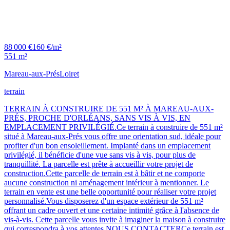
88 000 €
160 €/m²
551 m²
Mareau-aux-Prés
Loiret
terrain
TERRAIN À CONSTRUIRE DE 551 M² À MAREAU-AUX-
PRÉS, PROCHE D'ORLÉANS, SANS VIS À VIS, EN
EMPLACEMENT PRIVILÉGIÉ.Ce terrain à construire de 551 m²
situé à Mareau-aux-Prés vous offre une orientation sud, idéale pour
profiter d'un bon ensoleillement. Implanté dans un emplacement
privilégié, il bénéficie d'une vue sans vis à vis, pour plus de
tranquillité. La parcelle est prête à accueillir votre projet de
construction.Cette parcelle de terrain est à bâtir et ne comporte
aucune construction ni aménagement intérieur à mentionner. Le
terrain en vente est une belle opportunité pour réaliser votre projet
personnalisé.Vous disposerez d'un espace extérieur de 551 m²
offrant un cadre ouvert et une certaine intimité grâce à l'absence de
vis-à-vis. Cette parcelle vous invite à imaginer la maison à construire
qui correspondra à vos attentes.NOUS CONTACTERCe terrain est