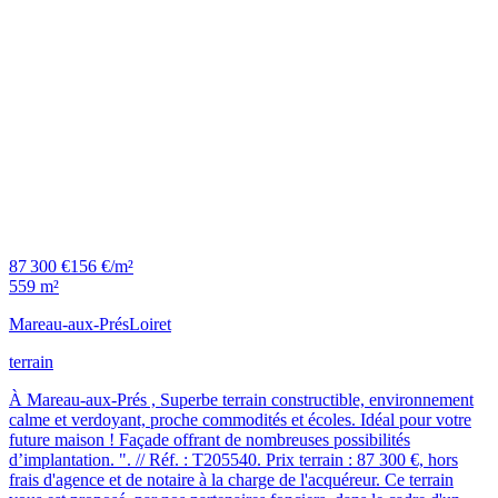
87 300 €
156 €/m²
559 m²
Mareau-aux-Prés
Loiret
terrain
À Mareau-aux-Prés , Superbe terrain constructible, environnement
calme et verdoyant, proche commodités et écoles. Idéal pour votre
future maison ! Façade offrant de nombreuses possibilités
d’implantation. ". // Réf. : T205540. Prix terrain : 87 300 €, hors
frais d'agence et de notaire à la charge de l'acquéreur. Ce terrain