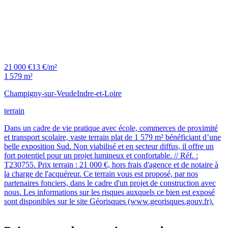
21 000 €
13 €/m²
1 579 m²
Champigny-sur-Veude
Indre-et-Loire
terrain
Dans un cadre de vie pratique avec école, commerces de proximité
et transport scolaire, vaste terrain plat de 1 579 m² bénéficiant d’une
belle exposition Sud. Non viabilisé et en secteur diffus, il offre un
fort potentiel pour un projet lumineux et confortable. // Réf. :
T230755. Prix terrain : 21 000 €, hors frais d'agence et de notaire à
la charge de l'acquéreur. Ce terrain vous est proposé, par nos
partenaires fonciers, dans le cadre d'un projet de construction avec
nous. Les informations sur les risques auxquels ce bien est exposé
sont disponibles sur le site Géorisques (www.georisques.gouv.fr).