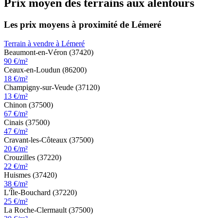
Prix moyen des terrains aux alentours
Les prix moyens à proximité de Lémeré
Terrain à vendre à Lémeré
Beaumont-en-Véron (37420)
90 €/m²
Ceaux-en-Loudun (86200)
18 €/m²
Champigny-sur-Veude (37120)
13 €/m²
Chinon (37500)
67 €/m²
Cinais (37500)
47 €/m²
Cravant-les-Côteaux (37500)
20 €/m²
Crouzilles (37220)
22 €/m²
Huismes (37420)
38 €/m²
L'Île-Bouchard (37220)
25 €/m²
La Roche-Clermault (37500)