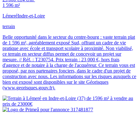
1 596 m²
Lémeré
Indre-et-Loire
terrain
Belle opportunité dans le secteur du centre-bourg : vaste terrain plat
de 1 596 m², agréablement exposé Sud, offrant un cadre de vie
pratique avec école et transport scolaire à proximité. Non viabilisé,
ce terrain en secteur diffus permet de concevoir un projet sur
mesure. // Réf. : T230754. Prix terrain : 23 000 €, hors frais
d'agence et de notaire à la charge de l'acquéreur. Ce terrain vous est
proposé, par nos partenaires fonciers, dans le cadre d'un projet de
construction avec nous. Les informations sur les risques auxquels ce
bien est exposé sont disponibles sur le site Géorisques
(www.georisques.gouv.fr).