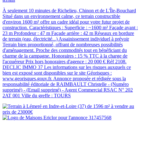
À seulement 10 minutes de Richelieu, Chinon et de L'Île-Bouchard
Situé dans un environnement calme, ce terrain constructible
d'environ 1600 m² offre un cadre idéal pour votre futur projet de
construction. Caractéristiques : Superficie : ~1600 m² Façade avant :
23 m Profondeur : 47 m Façade arrière : 42 m Réseaux en bordure
de terrain (eau, électricité...) Assainissement individuel à prévoir
Terrain bien proportionné, offrant de nombreuses possibilités
d'aménagement. Proche des commodités tout en bénéficiant du
charme de la campagne. Honoraires : 15 % TTC à la charge de
l'acquéreur Prix hors honoraires d'agence : 20 000 € Réf 2108.
DECLIC IMMO 37 Les informations sur les risques auxquels ce
bien est exposé sont disponibles sur le site Géorisques :
www.georisques.gouv.fr. Annonce proposée et rédigée sous la
responsabilité éditoriale de RAIMBAULT Christelle - (Numéro
supprimé) - (Email supprimé) - Agent Commercial RSAC N° 202
2AT 001 Ville du greffe : TOURS