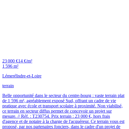
23 000 €
14 €/m²
1 596 m²
Lémeré
Indre-et-Loire
terrain
Belle opportunité dans le secteur du centre-bourg : vaste terrain plat
de 1 596 m², agréablement exposé Sud, offrant un cadre de vie
pratique avec école et transport scolaire à proximité. Non viabilisé,
ce terrain en secteur diffus permet de concevoir un projet sur
mesure. // Réf. : T230754. Prix terrain : 23 000 €, hors frais
d'agence et de notaire à la charge de l'acquéreur. Ce terrain vous est
proposé, par nos partenaires fonciers, dans le cadre d'un projet de