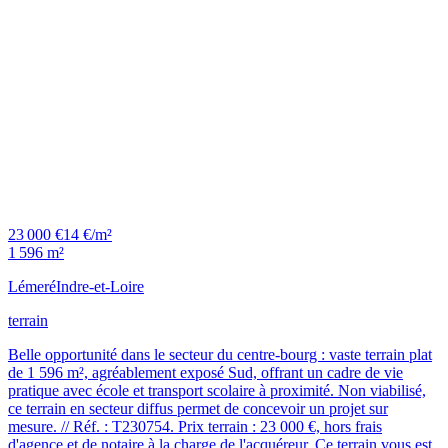
23 000 €
14 €/m²
1 596 m²
Lémeré
Indre-et-Loire
terrain
Belle opportunité dans le secteur du centre-bourg : vaste terrain plat
de 1 596 m², agréablement exposé Sud, offrant un cadre de vie
pratique avec école et transport scolaire à proximité. Non viabilisé,
ce terrain en secteur diffus permet de concevoir un projet sur
mesure. // Réf. : T230754. Prix terrain : 23 000 €, hors frais
d'agence et de notaire à la charge de l'acquéreur. Ce terrain vous est