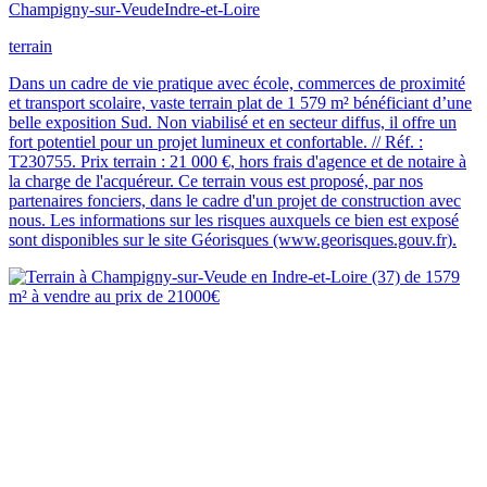
Champigny-sur-Veude
Indre-et-Loire
terrain
Dans un cadre de vie pratique avec école, commerces de proximité
et transport scolaire, vaste terrain plat de 1 579 m² bénéficiant d’une
belle exposition Sud. Non viabilisé et en secteur diffus, il offre un
fort potentiel pour un projet lumineux et confortable. // Réf. :
T230755. Prix terrain : 21 000 €, hors frais d'agence et de notaire à
la charge de l'acquéreur. Ce terrain vous est proposé, par nos
partenaires fonciers, dans le cadre d'un projet de construction avec
nous. Les informations sur les risques auxquels ce bien est exposé
sont disponibles sur le site Géorisques (www.georisques.gouv.fr).