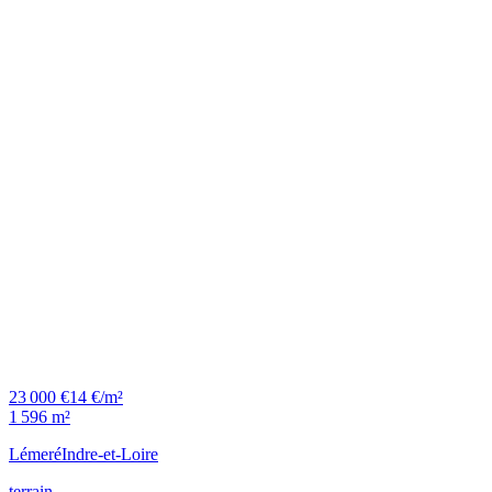
23 000 €
14 €/m²
1 596 m²
Lémeré
Indre-et-Loire
terrain