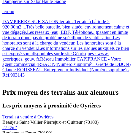
Dampierre-sur-Salon
Haute-Saône
terrain
DAMPIERRE SUR SALON terrain- Terrain à bâtir de 2
920,00m2....Très belle parcelle, bien située, environnement calme et
vue dégagée.Les réseaux (eau, EDF, Téléphone...)passent en limite
de terrain donc pas de problème spécifique de viabilisation.Les
honoraires sont à la charge du vendeur. Les honoraires sont à la
charge du vendeur.Les informations sur les risques auxquels ce bien
est exposé sont disponibles sur le site Géorisques : www.
georisques. gouv. fr.Réseau Immobilier CAPIFRANCE - Votre
agent commercial (RSAC N(Numéro supprimé) - Greffe de DIJON)
Claude ROUSSEAU Entrepreneur Individuel (Numéro supprimé) -
Réf.903143
Prix moyen des terrains aux alentours
Les prix moyens à proximité de Oyrières
Terrain à vendre à Oyrières
Beaujeu-Saint-Vallier-Pierrejux-et-Quitteur (70100)
27 €/m²
Bouhans-et-Feurg (70100)