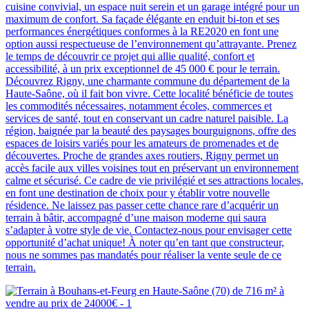
cuisine convivial, un espace nuit serein et un garage intégré pour un
maximum de confort. Sa façade élégante en enduit bi-ton et ses
performances énergétiques conformes à la RE2020 en font une
option aussi respectueuse de l’environnement qu’attrayante. Prenez
le temps de découvrir ce projet qui allie qualité, confort et
accessibilité, à un prix exceptionnel de 45 000 € pour le terrain.
Découvrez Rigny, une charmante commune du département de la
Haute-Saône, où il fait bon vivre. Cette localité bénéficie de toutes
les commodités nécessaires, notamment écoles, commerces et
services de santé, tout en conservant un cadre naturel paisible. La
région, baignée par la beauté des paysages bourguignons, offre des
espaces de loisirs variés pour les amateurs de promenades et de
découvertes. Proche de grandes axes routiers, Rigny permet un
accès facile aux villes voisines tout en préservant un environnement
calme et sécurisé. Ce cadre de vie privilégié et ses attractions locales,
en font une destination de choix pour y établir votre nouvelle
résidence. Ne laissez pas passer cette chance rare d’acquérir un
terrain à bâtir, accompagné d’une maison moderne qui saura
s’adapter à votre style de vie. Contactez-nous pour envisager cette
opportunité d’achat unique! À noter qu’en tant que constructeur,
nous ne sommes pas mandatés pour réaliser la vente seule de ce
terrain.