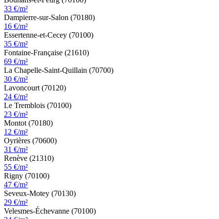
33 €/m²
Dampierre-sur-Salon (70180)
16 €/m²
Essertenne-et-Cecey (70100)
35 €/m²
Fontaine-Française (21610)
69 €/m²
La Chapelle-Saint-Quillain (70700)
30 €/m²
Lavoncourt (70120)
24 €/m²
Le Tremblois (70100)
23 €/m²
Montot (70180)
12 €/m²
Oyrières (70600)
31 €/m²
Renève (21310)
55 €/m²
Rigny (70100)
47 €/m²
Seveux-Motey (70130)
29 €/m²
Velesmes-Échevanne (70100)