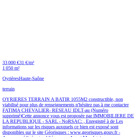
33 000 €
31 €/m²
1 050 m²
Oyrières
Haute-Saône
terrain
OYRIERES TERRAIN A BATIR 1055M2 constructible, non
viabilisé pour plus de renseignements n'hésitez pas à me contacter
FATIMA CHEVALIER- RESEAU IDLT-au (Numéro
supprimé)Cette annonce vous est proposée par IMMOBILIERE DE
LA REPUBLIQUE - SARL - NoRSAC: , Enregistré à de Les
informations sur les risques auxquels ce bien est exposé sont
disponibles sur le site Géorisques : www.georisques.gouv.fr -