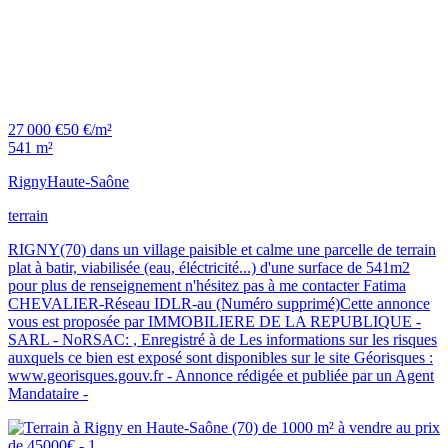
27 000 €
50 €/m²
541 m²
Rigny
Haute-Saône
terrain
RIGNY(70) dans un village paisible et calme une parcelle de terrain
plat à batir, viabilisée (eau, éléctricité...) d'une surface de 541m2
pour plus de renseignement n'hésitez pas à me contacter Fatima
CHEVALIER-Réseau IDLR-au (Numéro supprimé)Cette annonce
vous est proposée par IMMOBILIERE DE LA REPUBLIQUE -
SARL - NoRSAC: , Enregistré à de Les informations sur les risques
auxquels ce bien est exposé sont disponibles sur le site Géorisques :
www.georisques.gouv.fr - Annonce rédigée et publiée par un Agent
Mandataire -