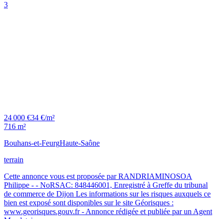
3
24 000 €
34 €/m²
716 m²
Bouhans-et-Feurg
Haute-Saône
terrain
Cette annonce vous est proposée par RANDRIAMINOSOA
Philippe - - NoRSAC: 848446001, Enregistré à Greffe du tribunal
de commerce de Dijon Les informations sur les risques auxquels ce
bien est exposé sont disponibles sur le site Géorisques :
www.georisques.gouv.fr - Annonce rédigée et publiée par un Agent