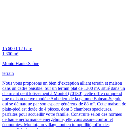
15 600 €
12 €/m²
1 300 m²
Montot
Haute-Saône
terrain
Nous vous proposons un bien d’exception alliant terrain et maison
dans un cadre paisible. Sur un terrain plat de 1300 m², situé dans un
charmant petit lotissement à Montot (70180), cette offre comprend
une maison neuve modèle Aubetière de la gamme Babeau-Seguin,
qui se démarque par son espace généreux de 88 m². Cette maison de
plain-pied est dotée de 4 pièces, dont 3 chambres spacieuses,
parfaites pour accueillir votre famille. Construite selon des normes
de haute performance énergétique, elle vous assure confort et
économies. Montot, un village tout en tranquillité, offre des