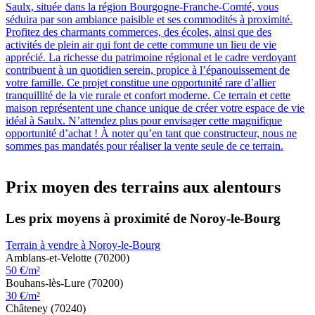
Saulx, située dans la région Bourgogne-Franche-Comté, vous
séduira par son ambiance paisible et ses commodités à proximité.
Profitez des charmants commerces, des écoles, ainsi que des
activités de plein air qui font de cette commune un lieu de vie
apprécié. La richesse du patrimoine régional et le cadre verdoyant
contribuent à un quotidien serein, propice à l’épanouissement de
votre famille. Ce projet constitue une opportunité rare d’allier
tranquillité de la vie rurale et confort moderne. Ce terrain et cette
maison représentent une chance unique de créer votre espace de vie
idéal à Saulx. N’attendez plus pour envisager cette magnifique
opportunité d’achat ! À noter qu’en tant que constructeur, nous ne
sommes pas mandatés pour réaliser la vente seule de ce terrain.
Prix moyen des terrains aux alentours
Les prix moyens à proximité de Noroy-le-Bourg
Terrain à vendre à Noroy-le-Bourg
Amblans-et-Velotte (70200)
50 €/m²
Bouhans-lès-Lure (70200)
30 €/m²
Châteney (70240)