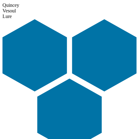
Quincey
Vesoul
Lure