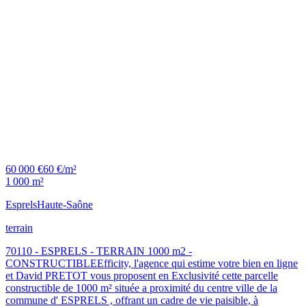
60 000 €
60 €/m²
1 000 m²
Esprels
Haute-Saône
terrain
70110 - ESPRELS - TERRAIN 1000 m2 -
CONSTRUCTIBLEEfficity, l'agence qui estime votre bien en ligne
et David PRETOT vous proposent en Exclusivité cette parcelle
constructible de 1000 m² située a proximité du centre ville de la
commune d' ESPRELS , offrant un cadre de vie paisible, à