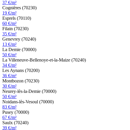
37 €/m²
Cognières (70230)
19 €/m²
Esprels (70110)
60 €/m²
Filain (70230)
35 €/m²
Genevrey (70240)
13 €/m²
La Demie (70000)
50 €/m²
La Villeneuve-Bellenoye-et-la-Maize (70240)
34 €/m²
Les Aynans (70200)
36 €/m²
Montbozon (70230)
30 €/m²
Neurey-lès-la-Demie (70000)
50 €/m²
Noidans-lès-Vesoul (70000)
83 €/m²
Pusey (70000)
67 €/m²
Saulx (70240)
39 €/m²