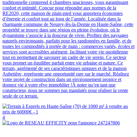
traditionnelle comprend 4 chambres spacieuses, vous garantissant
confort et intimité. Conçue pour répondre aux normes de la
RE2020, cette maison de plain-pied vous apportera économies
d’énergie et confort tout au long de l’année. Localisée dans la
charmante commune de Neurey-lès-la-Demie en Haute-Saône, cette
propriété se trouve dans une région en pleine évolution, où le
dynamisme s’associe à la douceur de vivre. Profitez des paysages
naturels environnants, parfaits pour les randonnées en famille, et de
toutes les commodités à portée de main : commerces variés, écoles et
services sont accessibles aisément, facilitant votre vie quotidienne
tout en permettant de savourer un cadre de vie serein. Ce secteur
vous promet un équilibre parfait entre vie urbaine et nature. Ce
terrain, agrémenté de ses caractéristiques uniques et de la maison
Aubetière, représente une opportunité rare sur le marché. Réalisez
votre projet de construction dans un environnement propice et
donnez vie à votre rêve immobilier !À noter qu’en tant que
constructeur, nous ne sommes pas mandatés pour réaliser la vente
seule de ce terrain.
4