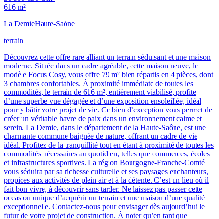
616 m²
La Demie
Haute-Saône
terrain
Découvrez cette offre rare alliant un terrain séduisant et une maison
moderne. Située dans un cadre agréable, cette maison neuve, le
modèle Focus Cosy, vous offre 79 m² bien répartis en 4 pièces, dont
3 chambres confortables. À proximité immédiate de toutes les
commodités, le terrain de 616 m², entièrement viabilisé, profite
d’une superbe vue dégagée et d’une exposition ensoleillée, idéal
pour y bâtir votre projet de vie. Ce bien d’exception vous permet de
créer un véritable havre de paix dans un environnement calme et
serein. La Demie, dans le département de la Haute-Saône, est une
charmante commune baignée de nature, offrant un cadre de vie
idéal. Profitez de la tranquillité tout en étant à proximité de toutes les
commodités nécessaires au quotidien, telles que commerces, écoles
et infrastructures sportives. La région Bourgogne-Franche-Comté
vous séduira par sa richesse culturelle et ses paysages enchanteurs,
propices aux activités de plein air et à la détente. C’est un lieu où il
fait bon vivre, à découvrir sans tarder. Ne laissez pas passer cette
occasion unique d’acquérir un terrain et une maison d’une qualité
exceptionnelle. Contactez-nous pour envisager dès aujourd’hui le
futur de votre projet de construction. À noter qu’en tant que