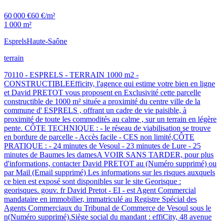
60 000 €
60 €/m²
1 000 m²
Esprels
Haute-Saône
terrain
70110 - ESPRELS - TERRAIN 1000 m2 -
CONSTRUCTIBLEEfficity, l'agence qui estime votre bien en ligne
et David PRETOT vous proposent en Exclusivité cette parcelle
constructible de 1000 m² située a proximité du centre ville de la
commune d' ESPRELS , offrant un cadre de vie paisible, à
proximité de toute les commodités au calme , sur un terrain en légère
pente. CÔTE TECHNIQUE : - le réseau de viabilisation se trouve
en bordure de parcelle - Accès facile - CES non limité,CÔTE
PRATIQUE : - 24 minutes de Vesoul - 23 minutes de Lure - 25
minutes de Baumes les damesA VOIR SANS TARDER, pour plus
d'informations, contacter David PRETOT au (Numéro supprimé) ou
par Mail (Email supprimé) Les informations sur les risques auxquels
ce bien est exposé sont disponibles sur le site Georisque :
georisques. gouv. fr David Pretot - EI - est Agent Commercial
mandataire en immobilier, immatriculé au Registre Spécial des
Agents Commerciaux du Tribunal de Commerce de Vesoul sous le
n(Numéro supprimé).Siège social du mandant : effiCity, 48 avenue