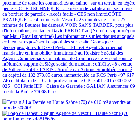
proximité de toute les commodités au calme , sur un terrain en légère
pente. CÔTE TECHNIQUE : - le réseau de viabilisation se trouve
en bordure de parcelle - Accès facile - CES non limité,CÔTE
PRATIQUE : - 24 minutes de Vesoul - 23 minutes de Lure - 25
minutes de Baumes les damesA VOIR SANS TARDER, pour plus
d'informations, contacter David PRETOT au (Numéro supprimé) ou
par Mail (Email supprimé) Les informations sur les risques auxquels
ce bien est exposé sont disponibles sur le site Georisque :
georisques. gouv. fr David Pretot - EI - est Agent Commercial
mandataire en immobilier, immatriculé au Registre Spécial des
Agents Commerciaux du Tribunal de Commerce de Vesoul sous le
n(Numéro supprimé).Siège social du mandant : effiCity, 48 avenue
de Villiers - 75017 PARIS - Société par Actions Simplifiée, société
au capital de 132 373,05 euros, immatriculée au RCS Paris 497 617
746 et titulaire de la Carte professionnelle CPI 7501 2015 000 002
025 - CCI Paris IDF - Caisse de Garantie : GALIAN Assurances 89
rue de la Boétie 75008 Paris