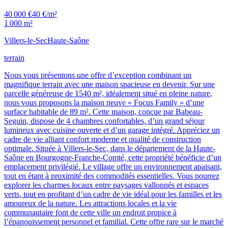
40 000 €
40 €/m²
1 000 m²
Villers-le-Sec
Haute-Saône
terrain
Nous vous présentons une offre d’exception combinant un
magnifique terrain avec une maison spacieuse en devenir. Sur une
parcelle généreuse de 1540 m², idéalement situé en pleine nature,
nous vous proposons la maison neuve « Focus Family » d’une
surface habitable de 89 m². Cette maison, conçue par Babeau-
Seguin, dispose de 4 chambres confortables, d’un grand séjour
lumineux avec cuisine ouverte et d’un garage intégré. Appréciez un
cadre de vie alliant confort moderne et qualité de construction
optimale. Située à Villers-le-Sec, dans le département de la Haute-
Saône en Bourgogne-Franche-Comté, cette propriété bénéficie d’un
emplacement privilégié. Le village offre un environnement apaisant,
tout en étant à proximité des commodités essentielles. Vous pourrez
explorer les charmes locaux entre paysages vallonnés et espaces
verts, tout en profitant d’un cadre de vie idéal pour les familles et les
amoureux de la nature. Les attractions locales et la vie
communautaire font de cette ville un endroit propice à
l’épanouissement personnel et familial. Cette offre rare sur le marché