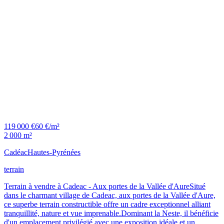
119 000 €
60 €/m²
2 000 m²
Cadéac
Hautes-Pyrénées
terrain
Terrain à vendre à Cadeac - Aux portes de la Vallée d'AureSitué
dans le charmant village de Cadeac, aux portes de la Vallée d'Aure,
ce superbe terrain constructible offre un cadre exceptionnel alliant
tranquillité, nature et vue imprenable.Dominant la Neste, il bénéficie
d'un emplacement privilégié avec une exposition idéale et un