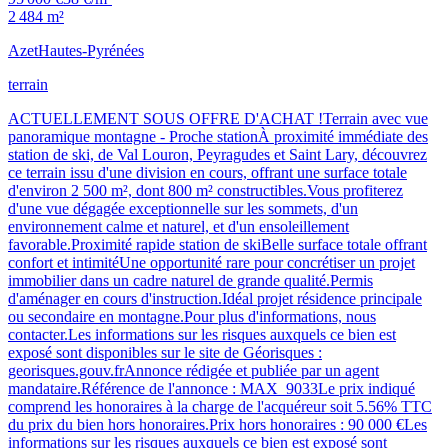
2 484 m²
Azet
Hautes-Pyrénées
terrain
ACTUELLEMENT SOUS OFFRE D'ACHAT !Terrain avec vue
panoramique montagne - Proche stationÀ proximité immédiate des
station de ski, de Val Louron, Peyragudes et Saint Lary, découvrez
ce terrain issu d'une division en cours, offrant une surface totale
d'environ 2 500 m², dont 800 m² constructibles.Vous profiterez
d'une vue dégagée exceptionnelle sur les sommets, d'un
environnement calme et naturel, et d'un ensoleillement
favorable.Proximité rapide station de skiBelle surface totale offrant
confort et intimitéUne opportunité rare pour concrétiser un projet
immobilier dans un cadre naturel de grande qualité.Permis
d'aménager en cours d'instruction.Idéal projet résidence principale
ou secondaire en montagne.Pour plus d'informations, nous
contacter.Les informations sur les risques auxquels ce bien est
exposé sont disponibles sur le site de Géorisques :
georisques.gouv.frAnnonce rédigée et publiée par un agent
mandataire.Référence de l'annonce : MAX_9033Le prix indiqué
comprend les honoraires à la charge de l'acquéreur soit 5.56% TTC
du prix du bien hors honoraires.Prix hors honoraires : 90 000 €Les
informations sur les risques auxquels ce bien est exposé sont