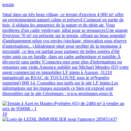
terrain
Situé dans un très beau village, ce terrain d'environ 4 000 m² offre
un environnement naturel calme et préservé.Composé en partie de
bois, il séduira les amoureux de la nature et du plein air. Vous
profiterez d'un cadre verdoyant, idéal pour se ressourcer.Une grange
d'environ 70 m² est présente sur le terrain, offrant un beau potentiel
d'aménagement selon vos envies (stockage, rénovation sous réserve
d'autorisations...).Idéalement situé pour profiter de la montagne à
proximité, ce lieu est parfait pour partager de belles soirées d'été
entre amis ou en famille, dans un cadre authentique et paisible.À
découvrir sans tarder !Contactez-moi pour plus d'informations ou
organiser une visite.Annonce publiée par Michael Mendes (EI) votre
agent commercial en immobilier LF immo à Ausson, 31210
immatriculé au RSAC de TOULOUSE sous le n(Numéro
supprimé) 000 14. Consultez nos tarifs sur le site LF immo.Les
informations sur les risques auxquels ce bien est exposé sont
disponibles sur le site Géorisques : www.georisques.gouv.fr.
10