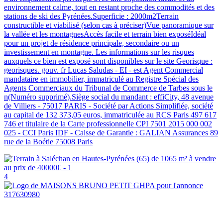
environnement calme, tout en restant proche des commodités et des
stations de ski des Pyrénées.Superficie : 2000m2Terrain
constructible et viabilisé (selon cas à préciser)Vue panoramique sur
la vallée et les montagnesAccès facile et terrain bien exposéIdéal
pour un projet de résidence principale, secondaire ou un
investissement en montagne. Les informations sur les risques
auxquels ce bien est exposé sont disponibles sur le site Georisque :
georisques. gouv. fr Lucas Saludas - EI - est Agent Commercial
mandataire en immobilier, immatriculé au Registre Spécial des
Agents Commerciaux du Tribunal de Commerce de Tarbes sous le
n(Numéro supprimé).Siège social du mandant : effiCity, 48 avenue
de Villiers - 75017 PARIS - Société par Actions Simplifiée, société
au capital de 132 373,05 euros, immatriculée au RCS Paris 497 617
746 et titulaire de la Carte professionnelle CPI 7501 2015 000 002
025 - CCI Paris IDF - Caisse de Garantie : GALIAN Assurances 89
rue de la Boétie 75008 Paris
4