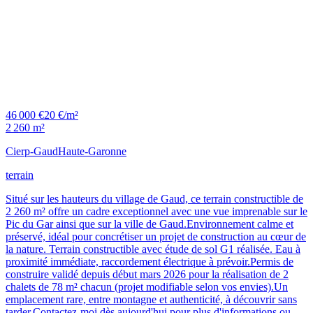
46 000 €
20 €/m²
2 260 m²
Cierp-Gaud
Haute-Garonne
terrain
Situé sur les hauteurs du village de Gaud, ce terrain constructible de
2 260 m² offre un cadre exceptionnel avec une vue imprenable sur le
Pic du Gar ainsi que sur la ville de Gaud.Environnement calme et
préservé, idéal pour concrétiser un projet de construction au cœur de
la nature. Terrain constructible avec étude de sol G1 réalisée. Eau à
proximité immédiate, raccordement électrique à prévoir.Permis de
construire validé depuis début mars 2026 pour la réalisation de 2
chalets de 78 m² chacun (projet modifiable selon vos envies).Un
emplacement rare, entre montagne et authenticité, à découvrir sans
tarder.Contactez-moi dès aujourd'hui pour plus d'informations ou