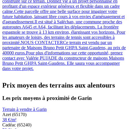
construire sur ce terrain. Donnez vie à un projet personnalisé en
profitant d'un espace extérieur généreux et flexible dans un cadre
calme.Cette parcelle offre une belle surface pour imaginer votre
future habitation, laissant libre cours à vos envies d'aménagement et
d'agrandissement.Il est situé à Saléchan, une commune proche des
autoroutes A645 et A64, facilitant les déplacements. La frontière
espagnole se trouve à 13 km environ, élargissant vos horizons. Pour
les amateurs de loisirs, des terrains de tennis sont accessibles à
proximité.NOUS CONTACTERCe terrain est vendu par un
partenaire de Maisons Bruno Petit GHPA Saint-Gaudens, au prix de
40000 euros.Pour plus d'informations sur cette opportunité, prenez
contact avec Valérie PUJADE du constructeur de maisons Maisons
Bruno Petit GHPA Saint-Gaudens. Elle saura vous accompagner
dans votre projet.
Prix moyen des terrains aux alentours
Les prix moyens à proximité de Garin
Terrain à vendre à Garin
Azet (65170)
38 €/m²
Cadéac (65240)