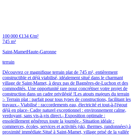
100 000 €
134 €/m²
745 m²
Saint-Mamet
Haute-Garonne
terrain
Découvrez ce magnifique terrain plat de 745 m², entièrement
constructible et déjà viabilisé, idéalement situé dans le charmant
village de Saint-Mamet, à deux pas de Bagnères-de-Luchon et des
commodités. Une opportunité rare pour concrétiser votre projet de
construction dans un cadre privilégié !Les atouts majeurs du terrain
:- Terrain plat : parfait pour tous types de constructions, facilitant les
travaux.- Viabilisé : raccordements eau, électricité et tout-à-l'égout
déjà en place- Cadre naturel exceptionnel : environnement calme,
verdoyant, sans vis-à-vis direct.- Exposition optimale :
ensoleillement généreux toute la journée.- Situation idéale :
commerces, écoles, services et activités (ski, thermes, randonnées) à
proximité immédiate.Situé à Saint-Mamet, village prisé de la vallée