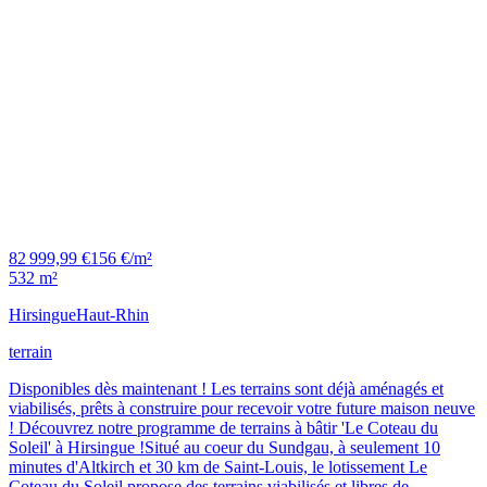
82 999,99 €
156 €/m²
532 m²
Hirsingue
Haut-Rhin
terrain
Disponibles dès maintenant ! Les terrains sont déjà aménagés et
viabilisés, prêts à construire pour recevoir votre future maison neuve
! Découvrez notre programme de terrains à bâtir 'Le Coteau du
Soleil' à Hirsingue !Situé au coeur du Sundgau, à seulement 10
minutes d'Altkirch et 30 km de Saint-Louis, le lotissement Le
Coteau du Soleil propose des terrains viabilisés et libres de