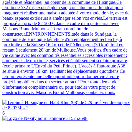
agréable et résidentiel, au coeur de la commune de Hirsingue.Ce
terrain de 532 m², exposé plein sud, constitue un cadre idéal pour
imaginer et réaliser une maison adaptée à votre mode de vie, avec de
beaux espaces extérieurs à aménager selon vos envies.Le terrain est
proposé au prix de 82 500 € dans le cadre d'un partenariat avec
Maisons Brand Mulhouse.Terrain non libre de
constructeur.ENVIRONNEMENTSituée dans le Sundgau, la
commune de Hirsingue bénéficie d'un emplacement recherché, à
proximité de la Suisse (16 km) et de l'Allemagne (30 km), tout en
restant à seulement 20 km de Mulhouse.Vous profitez d'un cadre de
vie calme avec les commodités essentielles accessibles rapidement :
commerces de proximité, services et établissement scolaire primaire
(école primaire L'Envol du Petit Prince). L'accès à l'autoroute A36
se situe à environ 18 km, facilitant les déplacements quotidiens.Ce
terrain représente une belle opportunité pour donner vie à votre
projet immobilier dans un secteur attractif.Pour toute demande
d'information complémentaire ou pour étudier votre projet de
construction avec Maisons Brand Mulhouse, contactez-nous.
6