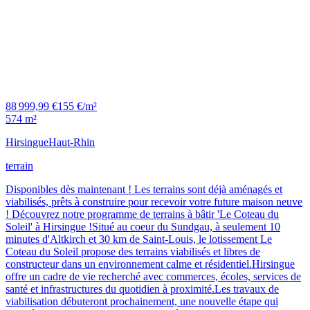
88 999,99 €
155 €/m²
574 m²
Hirsingue
Haut-Rhin
terrain
Disponibles dès maintenant ! Les terrains sont déjà aménagés et
viabilisés, prêts à construire pour recevoir votre future maison neuve
! Découvrez notre programme de terrains à bâtir 'Le Coteau du
Soleil' à Hirsingue !Situé au coeur du Sundgau, à seulement 10
minutes d'Altkirch et 30 km de Saint-Louis, le lotissement Le
Coteau du Soleil propose des terrains viabilisés et libres de
constructeur dans un environnement calme et résidentiel.Hirsingue
offre un cadre de vie recherché avec commerces, écoles, services de
santé et infrastructures du quotidien à proximité.Les travaux de
viabilisation débuteront prochainement, une nouvelle étape qui