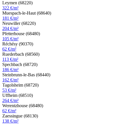
Leymen (68220)
322 €/m²
Muespach-le-Haut (68640)
181 €/m²
Neuwiller (68220)
204 €/m²
Pfetterhouse (68480)
105 €/m²
Réchésy (90370)
62 €/m²
Ruederbach (68560)
113 €/m²
Spechbach (68720)
186 €/m²
Steinbrunn-le-Bas (68440)
162 €/m²
Tagolsheim (68720)
53 €/m²
Uffheim (68510)
264 €/m²
Werentzhouse (68480)
62 €/m²
Zaessingue (68130)
138 €/m²