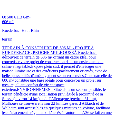
68 500 €
113 €/m²
606 m²
Ruederbach
Haut-Rhin
terrain
TERRAIN À CONSTRUIRE DE 606 M² - PROJET À
RUEDERBACH, PROCHE MULHOUSEÀ Ruederbach,
découvrez ce terrain de 606 m² offrant un cadre idéal pour
concrétiser votre projet de construction dans un environnement
calme et agréable.Exposé plein sud, il permet d'envisager une
maison lumineuse et des extérieurs parfaitement orientés, avec de
belles possibilités d'aménagement selon vos envies.Cette parcelle de
606 m² constitue une base idéale pour concevoir un projet sur
mesure, alliant confort de vie et espace
extérieur.ENVIRONNEMENTSitué dans un secteur paisible, le
terrain bénéficie d'une localisation privilégiée à proximité de la
Suisse (environ 14 km) et de l'Allemagne (environ 31 km).
Mulhouse se trouve à environ 22 km.Les gares d'Altkirch et de
Walheim sont accessibles en quelques minutes en voiture, facilitant
les déplacements régionaux. L'accès à l'autoroute A36 se fait en une