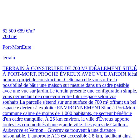
62 500 €
89 €/m²
700 m²
Port-Mort
Eure
terrain
TERRAIN À CONSTRUIRE DE 700 M² IDÉALEMENT SITUÉ
À PORT-MORT, PROCHE ÉVREUX AVEC VUE JARDIN.Idéal
pour un projet de construction. Cette parcelle vous offre la
possibilité de bâtir une maison sur mesure dans un cadre paisible
avec une vue sur jardin.Le terrain présente une configuration simple,
vous permettant de concevoir votre futur espace selon vos
souhaits.La parcelle s'étend sur une surface de 700 m² offrant un bel
espace extérieur à exploiter.ENVIRONNEMENTSitué à Port-Mort,
commune calme de moins de 1 000 habitants, ce secteur bénéficie
d'un cadre tranquille. À 25 km environ, la ville d'Évreux apporte
toutes les commodités d'une grande ville. Les gares de Gaillon -
Aubevoye et Vernon - Giverny se trouvent à une distance
raisonnable. L'autoroute A13 est accessible à 8 km, facilitant ainsi