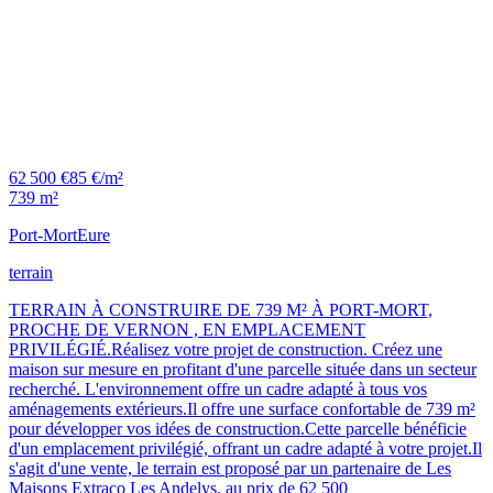
62 500 €
85 €/m²
739 m²
Port-Mort
Eure
terrain
TERRAIN À CONSTRUIRE DE 739 M² À PORT-MORT,
PROCHE DE VERNON , EN EMPLACEMENT
PRIVILÉGIÉ.Réalisez votre projet de construction. Créez une
maison sur mesure en profitant d'une parcelle située dans un secteur
recherché. L'environnement offre un cadre adapté à tous vos
aménagements extérieurs.Il offre une surface confortable de 739 m²
pour développer vos idées de construction.Cette parcelle bénéficie
d'un emplacement privilégié, offrant un cadre adapté à votre projet.Il
s'agit d'une vente, le terrain est proposé par un partenaire de Les
Maisons Extraco Les Andelys, au prix de 62 500