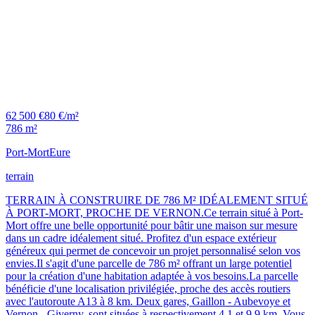
62 500 €
80 €/m²
786 m²
Port-Mort
Eure
terrain
TERRAIN À CONSTRUIRE DE 786 M² IDÉALEMENT SITUÉ
À PORT-MORT, PROCHE DE VERNON.Ce terrain situé à Port-
Mort offre une belle opportunité pour bâtir une maison sur mesure
dans un cadre idéalement situé. Profitez d'un espace extérieur
généreux qui permet de concevoir un projet personnalisé selon vos
envies.Il s'agit d'une parcelle de 786 m² offrant un large potentiel
pour la création d'une habitation adaptée à vos besoins.La parcelle
bénéficie d'une localisation privilégiée, proche des accès routiers
avec l'autoroute A13 à 8 km. Deux gares, Gaillon - Aubevoye et
Vernon - Giverny, sont situées à respectivement 4,1 et 9,9 km. Vous