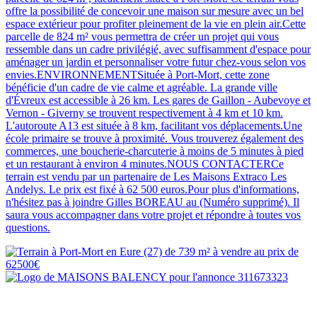
offre la possibilité de concevoir une maison sur mesure avec un bel
espace extérieur pour profiter pleinement de la vie en plein air.Cette
parcelle de 824 m² vous permettra de créer un projet qui vous
ressemble dans un cadre privilégié, avec suffisamment d'espace pour
aménager un jardin et personnaliser votre futur chez-vous selon vos
envies.ENVIRONNEMENTSituée à Port-Mort, cette zone
bénéficie d'un cadre de vie calme et agréable. La grande ville
d'Évreux est accessible à 26 km. Les gares de Gaillon - Aubevoye et
Vernon - Giverny se trouvent respectivement à 4 km et 10 km.
L'autoroute A13 est située à 8 km, facilitant vos déplacements.Une
école primaire se trouve à proximité. Vous trouverez également des
commerces, une boucherie-charcuterie à moins de 5 minutes à pied
et un restaurant à environ 4 minutes.NOUS CONTACTERCe
terrain est vendu par un partenaire de Les Maisons Extraco Les
Andelys. Le prix est fixé à 62 500 euros.Pour plus d'informations,
n'hésitez pas à joindre Gilles BOREAU au (Numéro supprimé). Il
saura vous accompagner dans votre projet et répondre à toutes vos
questions.