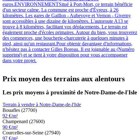
euros.ENVIRONNEMENTSitué à Port-Mort, ce terrain bénéficie
d'un secteur calme. La commune est proche d'Évreux, à 26
kilomètres. Les gares de Gaillon - Aubevoye et Vernon - Giverny
sont accessibles à une dizaine de kilomètres. L'autoroute A13 se
trouve à 8 kilomètres, facilitant vos déplacements. Le terrain est
également proche d'écoles primaires. Autour du bien, vous trouverez
des commerces, une boucherie-charcuterie à quelques minutes à
pied, ainsi qu'un restaurant.Pour obtenir davantage d'informations,
n'hésitez pas à contacter Gilles Boreau. Il est joignable au (Numéro
supprimé) et se tient à votre disposition pour vous accompagner
dans votre projet.
Prix moyen des terrains aux alentours
Les prix moyens à proximité de Notre-Dame-de-l'Isle
Terrain à vendre à Notre-Dame-de-l'Isle
Bouafles (27700)
92 €/m²
Champenard (27600)
90 €/m²
Courcelles-sur-Seine (27940)
97 €/m²