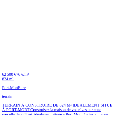
62 500 €
76 €/m²
824 m²
Port-Mort
Eure
terrain
TERRAIN À CONSTRUIRE DE 824 M² IDÉALEMENT SITUÉ
À PORT-MORT.Construisez la maison de vos rêves sur cette
parcelle de 824 m², idéalement située à Port-Mort. Ce terrain vous