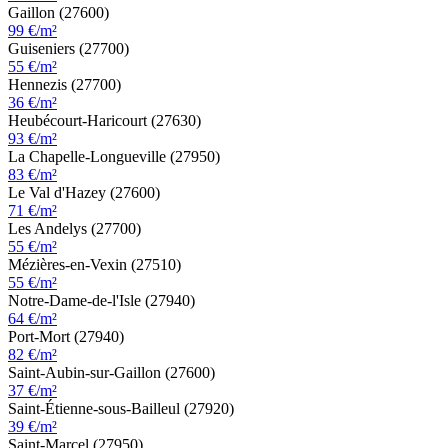
Gaillon (27600)
99 €/m²
Guiseniers (27700)
55 €/m²
Hennezis (27700)
36 €/m²
Heubécourt-Haricourt (27630)
93 €/m²
La Chapelle-Longueville (27950)
83 €/m²
Le Val d'Hazey (27600)
71 €/m²
Les Andelys (27700)
55 €/m²
Mézières-en-Vexin (27510)
55 €/m²
Notre-Dame-de-l'Isle (27940)
64 €/m²
Port-Mort (27940)
82 €/m²
Saint-Aubin-sur-Gaillon (27600)
37 €/m²
Saint-Étienne-sous-Bailleul (27920)
39 €/m²
Saint-Marcel (27950)