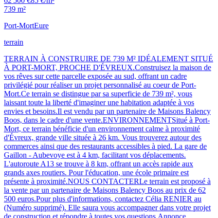
62 500 €
85 €/m²
739 m²
Port-Mort
Eure
terrain
TERRAIN À CONSTRUIRE DE 739 M² IDÉALEMENT SITUÉ
À PORT-MORT, PROCHE D'ÉVREUX.Construisez la maison de
vos rêves sur cette parcelle exposée au sud, offrant un cadre
privilégié pour réaliser un projet personnalisé au coeur de Port-
Mort.Ce terrain se distingue par sa superficie de 739 m², vous
laissant toute la liberté d'imaginer une habitation adaptée à vos
envies et besoins.Il est vendu par un partenaire de Maisons Balency
Boos, dans le cadre d'une vente.ENVIRONNEMENTSitué à Port-
Mort, ce terrain bénéficie d'un environnement calme à proximité
d'Évreux, grande ville située à 26 km. Vous trouverez autour des
commerces ainsi que des restaurants accessibles à pied. La gare de
Gaillon - Aubevoye est à 4 km, facilitant vos déplacements.
L'autoroute A13 se trouve à 8 km, offrant un accès rapide aux
grands axes routiers. Pour l'éducation, une école primaire est
présente à proximité.NOUS CONTACTERLe terrain est proposé à
la vente par un partenaire de Maisons Balency Boos au prix de 62
500 euros.Pour plus d'informations, contactez Célia RENIER au
(Numéro supprimé). Elle saura vous accompagner dans votre projet
de construction et répondre à toutes vos questions.Annonce