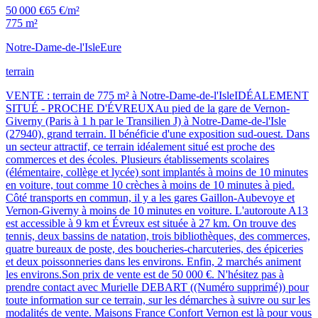
50 000 €
65 €/m²
775 m²
Notre-Dame-de-l'Isle
Eure
terrain
VENTE : terrain de 775 m² à Notre-Dame-de-l'IsleIDÉALEMENT
SITUÉ - PROCHE D'ÉVREUXAu pied de la gare de Vernon-
Giverny (Paris à 1 h par le Transilien J) à Notre-Dame-de-l'Isle
(27940), grand terrain. Il bénéficie d'une exposition sud-ouest. Dans
un secteur attractif, ce terrain idéalement situé est proche des
commerces et des écoles. Plusieurs établissements scolaires
(élémentaire, collège et lycée) sont implantés à moins de 10 minutes
en voiture, tout comme 10 crèches à moins de 10 minutes à pied.
Côté transports en commun, il y a les gares Gaillon-Aubevoye et
Vernon-Giverny à moins de 10 minutes en voiture. L'autoroute A13
est accessible à 9 km et Évreux est située à 27 km. On trouve des
tennis, deux bassins de natation, trois bibliothèques, des commerces,
quatre bureaux de poste, des boucheries-charcuteries, des épiceries
et deux poissonneries dans les environs. Enfin, 2 marchés animent
les environs.Son prix de vente est de 50 000 €. N'hésitez pas à
prendre contact avec Murielle DEBART ((Numéro supprimé)) pour
toute information sur ce terrain, sur les démarches à suivre ou sur les
modalités de vente. Maisons France Confort Vernon est là pour vous