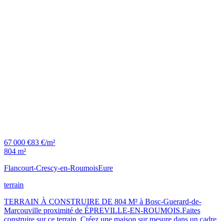
67 000 €
83 €/m²
804 m²
Flancourt-Crescy-en-Roumois
Eure
terrain
TERRAIN À CONSTRUIRE DE 804 M² à Bosc-Guerard-de-
Marcouville proximité de ÉPREVILLE-EN-ROUMOIS.Faites
construire sur ce terrain. Créez une maison sur mesure dans un cadre