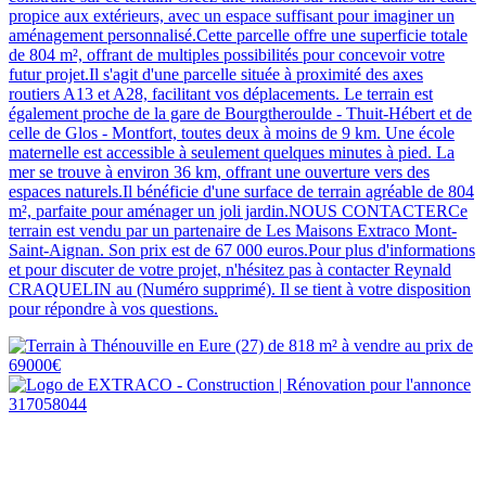
propice aux extérieurs, avec un espace suffisant pour imaginer un
aménagement personnalisé.Cette parcelle offre une superficie totale
de 804 m², offrant de multiples possibilités pour concevoir votre
futur projet.Il s'agit d'une parcelle située à proximité des axes
routiers A13 et A28, facilitant vos déplacements. Le terrain est
également proche de la gare de Bourgtheroulde - Thuit-Hébert et de
celle de Glos - Montfort, toutes deux à moins de 9 km. Une école
maternelle est accessible à seulement quelques minutes à pied. La
mer se trouve à environ 36 km, offrant une ouverture vers des
espaces naturels.Il bénéficie d'une surface de terrain agréable de 804
m², parfaite pour aménager un joli jardin.NOUS CONTACTERCe
terrain est vendu par un partenaire de Les Maisons Extraco Mont-
Saint-Aignan. Son prix est de 67 000 euros.Pour plus d'informations
et pour discuter de votre projet, n'hésitez pas à contacter Reynald
CRAQUELIN au (Numéro supprimé). Il se tient à votre disposition
pour répondre à vos questions.