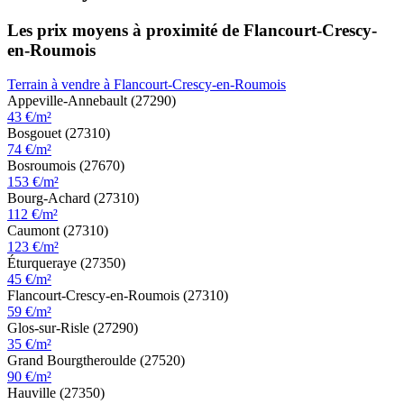
Les prix moyens à proximité de Flancourt-Crescy-
en-Roumois
Terrain à vendre à Flancourt-Crescy-en-Roumois
Appeville-Annebault (27290)
43 €/m²
Bosgouet (27310)
74 €/m²
Bosroumois (27670)
153 €/m²
Bourg-Achard (27310)
112 €/m²
Caumont (27310)
123 €/m²
Éturqueraye (27350)
45 €/m²
Flancourt-Crescy-en-Roumois (27310)
59 €/m²
Glos-sur-Risle (27290)
35 €/m²
Grand Bourgtheroulde (27520)
90 €/m²
Hauville (27350)