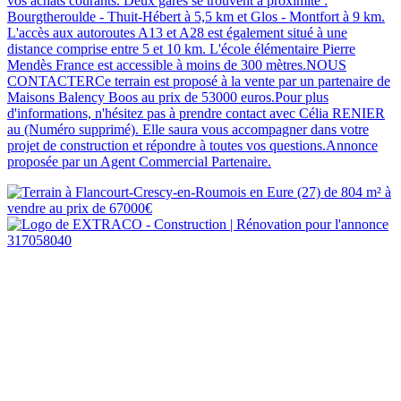
vos achats courants. Deux gares se trouvent à proximité :
Bourgtheroulde - Thuit-Hébert à 5,5 km et Glos - Montfort à 9 km.
L'accès aux autoroutes A13 et A28 est également situé à une
distance comprise entre 5 et 10 km. L'école élémentaire Pierre
Mendès France est accessible à moins de 300 mètres.NOUS
CONTACTERCe terrain est proposé à la vente par un partenaire de
Maisons Balency Boos au prix de 53000 euros.Pour plus
d'informations, n'hésitez pas à prendre contact avec Célia RENIER
au (Numéro supprimé). Elle saura vous accompagner dans votre
projet de construction et répondre à toutes vos questions.Annonce
proposée par un Agent Commercial Partenaire.