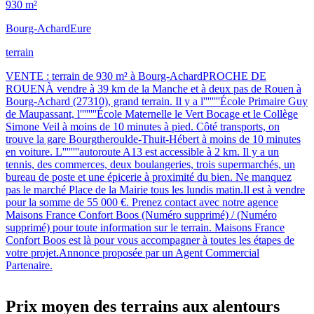
930 m²
Bourg-Achard
Eure
terrain
VENTE : terrain de 930 m² à Bourg-AchardPROCHE DE
ROUENÀ vendre à 39 km de la Manche et à deux pas de Rouen à
Bourg-Achard (27310), grand terrain. Il y a l''''''''École Primaire Guy
de Maupassant, l''''''''École Maternelle le Vert Bocage et le Collège
Simone Veil à moins de 10 minutes à pied. Côté transports, on
trouve la gare Bourgtheroulde-Thuit-Hébert à moins de 10 minutes
en voiture. L''''''''autoroute A13 est accessible à 2 km. Il y a un
tennis, des commerces, deux boulangeries, trois supermarchés, un
bureau de poste et une épicerie à proximité du bien. Ne manquez
pas le marché Place de la Mairie tous les lundis matin.Il est à vendre
pour la somme de 55 000 €. Prenez contact avec notre agence
Maisons France Confort Boos (Numéro supprimé) / (Numéro
supprimé) pour toute information sur le terrain. Maisons France
Confort Boos est là pour vous accompagner à toutes les étapes de
votre projet.Annonce proposée par un Agent Commercial
Partenaire.
Prix moyen des terrains aux alentours