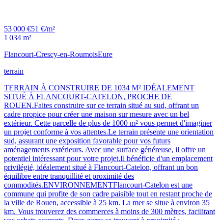
53 000 €
51 €/m²
1 034 m²
Flancourt-Crescy-en-Roumois
Eure
terrain
TERRAIN À CONSTRUIRE DE 1034 M² IDÉALEMENT
SITUÉ À FLANCOURT-CATELON, PROCHE DE
ROUEN.Faites construire sur ce terrain situé au sud, offrant un
cadre propice pour créer une maison sur mesure avec un bel
extérieur. Cette parcelle de plus de 1000 m² vous permet d'imaginer
un projet conforme à vos attentes.Le terrain présente une orientation
sud, assurant une exposition favorable pour vos futurs
aménagements extérieurs. Avec une surface généreuse, il offre un
potentiel intéressant pour votre projet.Il bénéficie d'un emplacement
privilégié, idéalement situé à Flancourt-Catelon, offrant un bon
équilibre entre tranquillité et proximité des
commodités.ENVIRONNEMENTFlancourt-Catelon est une
commune qui profite de son cadre paisible tout en restant proche de
la ville de Rouen, accessible à 25 km. La mer se situe à environ 35
km. Vous trouverez des commerces à moins de 300 mètres, facilitant