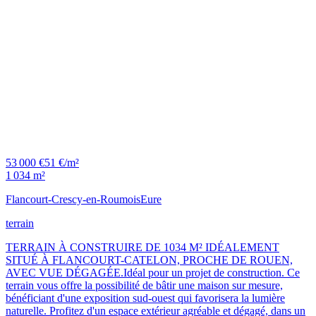
53 000 €
51 €/m²
1 034 m²
Flancourt-Crescy-en-Roumois
Eure
terrain
TERRAIN À CONSTRUIRE DE 1034 M² IDÉALEMENT
SITUÉ À FLANCOURT-CATELON, PROCHE DE ROUEN,
AVEC VUE DÉGAGÉE.Idéal pour un projet de construction. Ce
terrain vous offre la possibilité de bâtir une maison sur mesure,
bénéficiant d'une exposition sud-ouest qui favorisera la lumière
naturelle. Profitez d'un espace extérieur agréable et dégagé, dans un