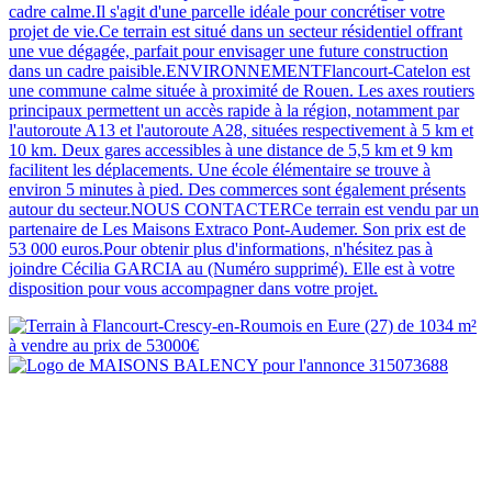
cadre calme.Il s'agit d'une parcelle idéale pour concrétiser votre
projet de vie.Ce terrain est situé dans un secteur résidentiel offrant
une vue dégagée, parfait pour envisager une future construction
dans un cadre paisible.ENVIRONNEMENTFlancourt-Catelon est
une commune calme située à proximité de Rouen. Les axes routiers
principaux permettent un accès rapide à la région, notamment par
l'autoroute A13 et l'autoroute A28, situées respectivement à 5 km et
10 km. Deux gares accessibles à une distance de 5,5 km et 9 km
facilitent les déplacements. Une école élémentaire se trouve à
environ 5 minutes à pied. Des commerces sont également présents
autour du secteur.NOUS CONTACTERCe terrain est vendu par un
partenaire de Les Maisons Extraco Pont-Audemer. Son prix est de
53 000 euros.Pour obtenir plus d'informations, n'hésitez pas à
joindre Cécilia GARCIA au (Numéro supprimé). Elle est à votre
disposition pour vous accompagner dans votre projet.