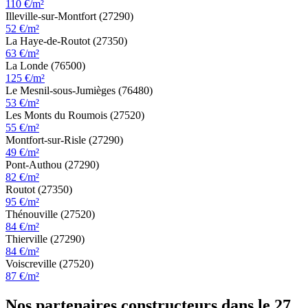
110 €/m²
Illeville-sur-Montfort (27290)
52 €/m²
La Haye-de-Routot (27350)
63 €/m²
La Londe (76500)
125 €/m²
Le Mesnil-sous-Jumièges (76480)
53 €/m²
Les Monts du Roumois (27520)
55 €/m²
Montfort-sur-Risle (27290)
49 €/m²
Pont-Authou (27290)
82 €/m²
Routot (27350)
95 €/m²
Thénouville (27520)
84 €/m²
Thierville (27290)
84 €/m²
Voiscreville (27520)
87 €/m²
Nos partenaires constructeurs dans le 27