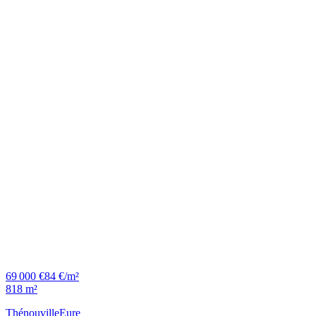
69 000 €
84 €/m²
818 m²
Thénouville
Eure