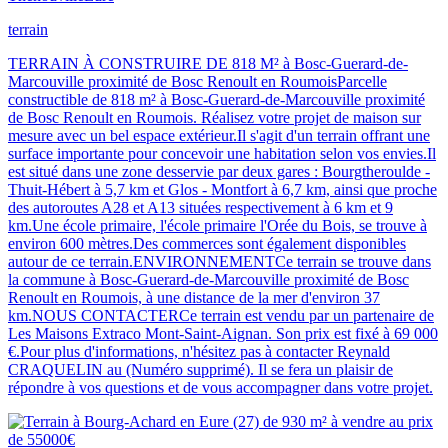
terrain
TERRAIN À CONSTRUIRE DE 818 M² à Bosc-Guerard-de-
Marcouville proximité de Bosc Renoult en RoumoisParcelle
constructible de 818 m² à Bosc-Guerard-de-Marcouville proximité
de Bosc Renoult en Roumois. Réalisez votre projet de maison sur
mesure avec un bel espace extérieur.Il s'agit d'un terrain offrant une
surface importante pour concevoir une habitation selon vos envies.Il
est situé dans une zone desservie par deux gares : Bourgtheroulde -
Thuit-Hébert à 5,7 km et Glos - Montfort à 6,7 km, ainsi que proche
des autoroutes A28 et A13 situées respectivement à 6 km et 9
km.Une école primaire, l'école primaire l'Orée du Bois, se trouve à
environ 600 mètres.Des commerces sont également disponibles
autour de ce terrain.ENVIRONNEMENTCe terrain se trouve dans
la commune à Bosc-Guerard-de-Marcouville proximité de Bosc
Renoult en Roumois, à une distance de la mer d'environ 37
km.NOUS CONTACTERCe terrain est vendu par un partenaire de
Les Maisons Extraco Mont-Saint-Aignan. Son prix est fixé à 69 000
€.Pour plus d'informations, n'hésitez pas à contacter Reynald
CRAQUELIN au (Numéro supprimé). Il se fera un plaisir de
répondre à vos questions et de vous accompagner dans votre projet.