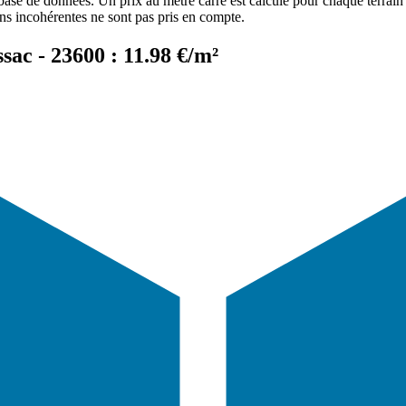
 base de données. Un prix au mètre carré est calculé pour chaque terrain 
ons incohérentes ne sont pas pris en compte.
sac - 23600 : 11.98 €/m²