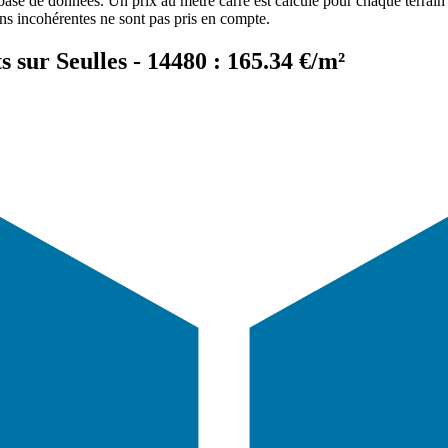
 base de données. Un prix au mètre carré est calculé pour chaque terrain 
ons incohérentes ne sont pas pris en compte.
 sur Seulles - 14480 : 165.34 €/m²