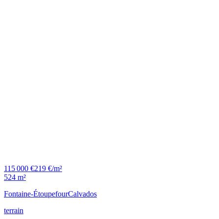
115 000 €
219 €/m²
524 m²
Fontaine-Étoupefour
Calvados
terrain