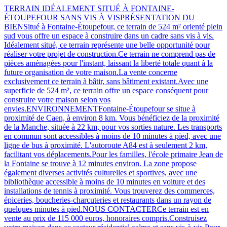
TERRAIN IDÉALEMENT SITUÉ À FONTAINE-
ÉTOUPEFOUR SANS VIS À VISPRÉSENTATION DU
BIENSitué à Fontaine-Étoupefour, ce terrain de 524 m² orienté plein
sud vous offre un espace à construire dans un cadre sans vis à vis.
Idéalement situé, ce terrain représente une belle opportunité pour
réaliser votre projet de construction.Ce terrain ne comprend pas de
pièces aménagées pour l'instant, laissant la liberté totale quant à la
future organisation de votre maison.La vente concerne
exclusivement ce terrain à bâtir, sans bâtiment existant.Avec une
superficie de 524 m², ce terrain offre un espace conséquent pour
construire votre maison selon vos
envies.ENVIRONNEMENTFontaine-Étoupefour se situe à
proximité de Caen, à environ 8 km. Vous bénéficiez de la proximité
de la Manche, située à 22 km, pour vos sorties nature. Les transports
en commun sont accessibles à moins de 10 minutes à pied, avec une
ligne de bus à proximité. L'autoroute A84 est à seulement 2 km,
facilitant vos déplacements.Pour les familles, l'école primaire Jean de
la Fontaine se trouve à 12 minutes environ. La zone propose
également diverses activités culturelles et sportives, avec une
bibliothèque accessible à moins de 10 minutes en voiture et des
installations de tennis à proximité. Vous trouverez des commerces,
épiceries, boucheries-charcuteries et restaurants dans un rayon de
quelques minutes à pied.NOUS CONTACTERCe terrain est en
vente au prix de 115 000 euros, honoraires compris.Construisez