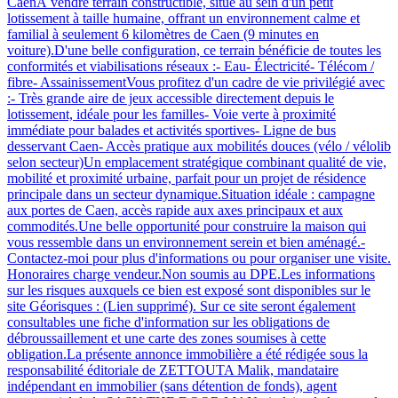
CaenÀ vendre terrain constructible, situé au sein d'un petit
lotissement à taille humaine, offrant un environnement calme et
familial à seulement 6 kilomètres de Caen (9 minutes en
voiture).D'une belle configuration, ce terrain bénéficie de toutes les
conformités et viabilisations réseaux :- Eau- Électricité- Télécom /
fibre- AssainissementVous profitez d'un cadre de vie privilégié avec
:- Très grande aire de jeux accessible directement depuis le
lotissement, idéale pour les familles- Voie verte à proximité
immédiate pour balades et activités sportives- Ligne de bus
desservant Caen- Accès pratique aux mobilités douces (vélo / vélolib
selon secteur)Un emplacement stratégique combinant qualité de vie,
mobilité et proximité urbaine, parfait pour un projet de résidence
principale dans un secteur dynamique.Situation idéale : campagne
aux portes de Caen, accès rapide aux axes principaux et aux
commodités.Une belle opportunité pour construire la maison qui
vous ressemble dans un environnement serein et bien aménagé.-
Contactez-moi pour plus d'informations ou pour organiser une visite.
Honoraires charge vendeur.Non soumis au DPE.Les informations
sur les risques auxquels ce bien est exposé sont disponibles sur le
site Géorisques : (Lien supprimé). Sur ce site seront également
consultables une fiche d'information sur les obligations de
débroussaillement et une carte des zones soumises à cette
obligation.La présente annonce immobilière a été rédigée sous la
responsabilité éditoriale de ZETTOUTA Malik, mandataire
indépendant en immobilier (sans détention de fonds), agent