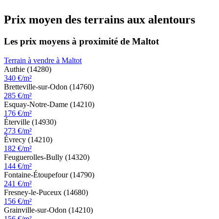
Prix moyen des terrains aux alentours
Les prix moyens à proximité de Maltot
Terrain à vendre à Maltot
Authie (14280)
340 €/m²
Bretteville-sur-Odon (14760)
285 €/m²
Esquay-Notre-Dame (14210)
176 €/m²
Éterville (14930)
273 €/m²
Évrecy (14210)
182 €/m²
Feuguerolles-Bully (14320)
144 €/m²
Fontaine-Étoupefour (14790)
241 €/m²
Fresney-le-Puceux (14680)
156 €/m²
Grainville-sur-Odon (14210)
156 €/m²