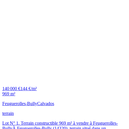
140 000 €
144 €/m²
969 m²
Feuguerolles-Bully
Calvados
terrain
Lot N° 1. Terrain constructible 969 m² à vendre à Feuguerolles-
BullyÀ Feuguerolles-Bully (14320), terrain situé dans un