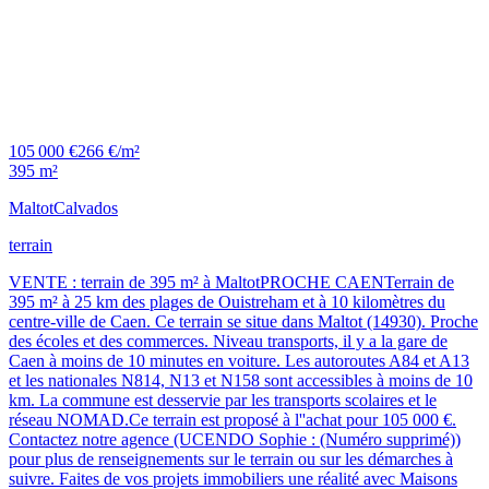
105 000 €
266 €/m²
395 m²
Maltot
Calvados
terrain
VENTE : terrain de 395 m² à MaltotPROCHE CAENTerrain de
395 m² à 25 km des plages de Ouistreham et à 10 kilomètres du
centre-ville de Caen. Ce terrain se situe dans Maltot (14930). Proche
des écoles et des commerces. Niveau transports, il y a la gare de
Caen à moins de 10 minutes en voiture. Les autoroutes A84 et A13
et les nationales N814, N13 et N158 sont accessibles à moins de 10
km. La commune est desservie par les transports scolaires et le
réseau NOMAD.Ce terrain est proposé à l''achat pour 105 000 €.
Contactez notre agence (UCENDO Sophie : (Numéro supprimé))
pour plus de renseignements sur le terrain ou sur les démarches à
suivre. Faites de vos projets immobiliers une réalité avec Maisons