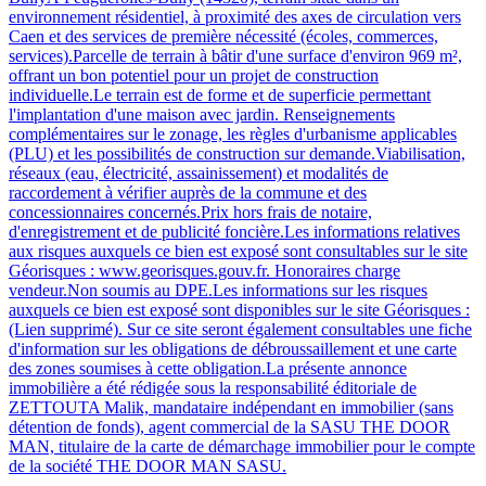
environnement résidentiel, à proximité des axes de circulation vers
Caen et des services de première nécessité (écoles, commerces,
services).Parcelle de terrain à bâtir d'une surface d'environ 969 m²,
offrant un bon potentiel pour un projet de construction
individuelle.Le terrain est de forme et de superficie permettant
l'implantation d'une maison avec jardin. Renseignements
complémentaires sur le zonage, les règles d'urbanisme applicables
(PLU) et les possibilités de construction sur demande.Viabilisation,
réseaux (eau, électricité, assainissement) et modalités de
raccordement à vérifier auprès de la commune et des
concessionnaires concernés.Prix hors frais de notaire,
d'enregistrement et de publicité foncière.Les informations relatives
aux risques auxquels ce bien est exposé sont consultables sur le site
Géorisques : www.georisques.gouv.fr. Honoraires charge
vendeur.Non soumis au DPE.Les informations sur les risques
auxquels ce bien est exposé sont disponibles sur le site Géorisques :
(Lien supprimé). Sur ce site seront également consultables une fiche
d'information sur les obligations de débroussaillement et une carte
des zones soumises à cette obligation.La présente annonce
immobilière a été rédigée sous la responsabilité éditoriale de
ZETTOUTA Malik, mandataire indépendant en immobilier (sans
détention de fonds), agent commercial de la SASU THE DOOR
MAN, titulaire de la carte de démarchage immobilier pour le compte
de la société THE DOOR MAN SASU.