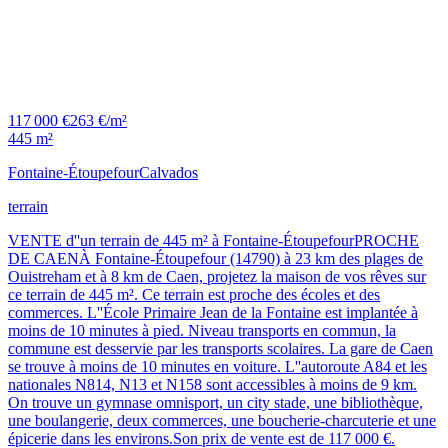
117 000 €
263 €/m²
445 m²
Fontaine-Étoupefour
Calvados
terrain
VENTE d''un terrain de 445 m² à Fontaine-ÉtoupefourPROCHE
DE CAENÀ Fontaine-Étoupefour (14790) à 23 km des plages de
Ouistreham et à 8 km de Caen, projetez la maison de vos rêves sur
ce terrain de 445 m². Ce terrain est proche des écoles et des
commerces. L''École Primaire Jean de la Fontaine est implantée à
moins de 10 minutes à pied. Niveau transports en commun, la
commune est desservie par les transports scolaires. La gare de Caen
se trouve à moins de 10 minutes en voiture. L''autoroute A84 et les
nationales N814, N13 et N158 sont accessibles à moins de 9 km.
On trouve un gymnase omnisport, un city stade, une bibliothèque,
une boulangerie, deux commerces, une boucherie-charcuterie et une
épicerie dans les environs.Son prix de vente est de 117 000 €.