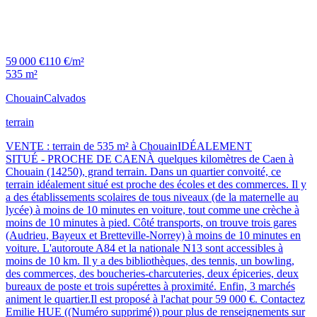
59 000 €
110 €/m²
535 m²
Chouain
Calvados
terrain
VENTE : terrain de 535 m² à ChouainIDÉALEMENT
SITUÉ - PROCHE DE CAENÀ quelques kilomètres de Caen à
Chouain (14250), grand terrain. Dans un quartier convoité, ce
terrain idéalement situé est proche des écoles et des commerces. Il y
a des établissements scolaires de tous niveaux (de la maternelle au
lycée) à moins de 10 minutes en voiture, tout comme une crèche à
moins de 10 minutes à pied. Côté transports, on trouve trois gares
(Audrieu, Bayeux et Bretteville-Norrey) à moins de 10 minutes en
voiture. L'autoroute A84 et la nationale N13 sont accessibles à
moins de 10 km. Il y a des bibliothèques, des tennis, un bowling,
des commerces, des boucheries-charcuteries, deux épiceries, deux
bureaux de poste et trois supérettes à proximité. Enfin, 3 marchés
animent le quartier.Il est proposé à l'achat pour 59 000 €. Contactez
Emilie HUE ((Numéro supprimé)) pour plus de renseignements sur