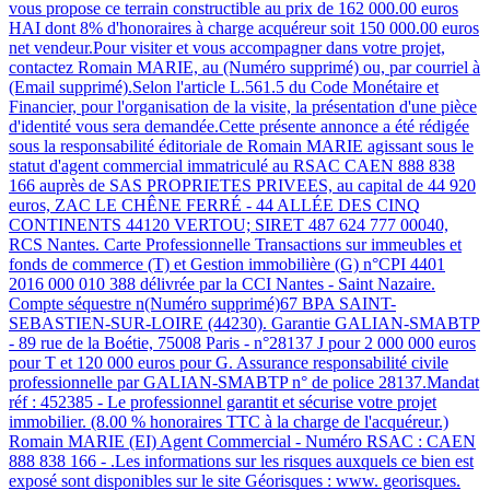
vous propose ce terrain constructible au prix de 162 000.00 euros
HAI dont 8% d'honoraires à charge acquéreur soit 150 000.00 euros
net vendeur.Pour visiter et vous accompagner dans votre projet,
contactez Romain MARIE, au (Numéro supprimé) ou, par courriel à
(Email supprimé).Selon l'article L.561.5 du Code Monétaire et
Financier, pour l'organisation de la visite, la présentation d'une pièce
d'identité vous sera demandée.Cette présente annonce a été rédigée
sous la responsabilité éditoriale de Romain MARIE agissant sous le
statut d'agent commercial immatriculé au RSAC CAEN 888 838
166 auprès de SAS PROPRIETES PRIVEES, au capital de 44 920
euros, ZAC LE CHÊNE FERRÉ - 44 ALLÉE DES CINQ
CONTINENTS 44120 VERTOU; SIRET 487 624 777 00040,
RCS Nantes. Carte Professionnelle Transactions sur immeubles et
fonds de commerce (T) et Gestion immobilière (G) n°CPI 4401
2016 000 010 388 délivrée par la CCI Nantes - Saint Nazaire.
Compte séquestre n(Numéro supprimé)67 BPA SAINT-
SEBASTIEN-SUR-LOIRE (44230). Garantie GALIAN-SMABTP
- 89 rue de la Boétie, 75008 Paris - n°28137 J pour 2 000 000 euros
pour T et 120 000 euros pour G. Assurance responsabilité civile
professionnelle par GALIAN-SMABTP n° de police 28137.Mandat
réf : 452385 - Le professionnel garantit et sécurise votre projet
immobilier. (8.00 % honoraires TTC à la charge de l'acquéreur.)
Romain MARIE (EI) Agent Commercial - Numéro RSAC : CAEN
888 838 166 - .Les informations sur les risques auxquels ce bien est
exposé sont disponibles sur le site Géorisques : www. georisques.