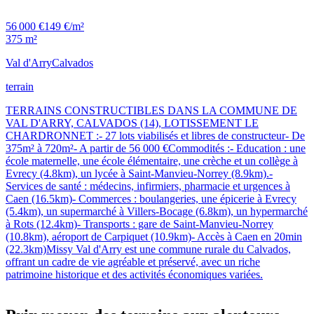
56 000 €
149 €/m²
375 m²
Val d'Arry
Calvados
terrain
TERRAINS CONSTRUCTIBLES DANS LA COMMUNE DE
VAL D'ARRY, CALVADOS (14), LOTISSEMENT LE
CHARDRONNET :- 27 lots viabilisés et libres de constructeur- De
375m² à 720m²- A partir de 56 000 €Commodités :- Education : une
école maternelle, une école élémentaire, une crèche et un collège à
Evrecy (4.8km), un lycée à Saint-Manvieu-Norrey (8.9km).-
Services de santé : médecins, infirmiers, pharmacie et urgences à
Caen (16.5km)- Commerces : boulangeries, une épicerie à Evrecy
(5.4km), un supermarché à Villers-Bocage (6.8km), un hypermarché
à Rots (12.4km)- Transports : gare de Saint-Manvieu-Norrey
(10.8km), aéroport de Carpiquet (10.9km)- Accès à Caen en 20min
(22.3km)Missy Val d'Arry est une commune rurale du Calvados,
offrant un cadre de vie agréable et préservé, avec un riche
patrimoine historique et des activités économiques variées.