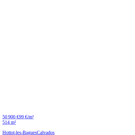
50 900 €
99 €/m²
514 m²
Hottot-les-Bagues
Calvados