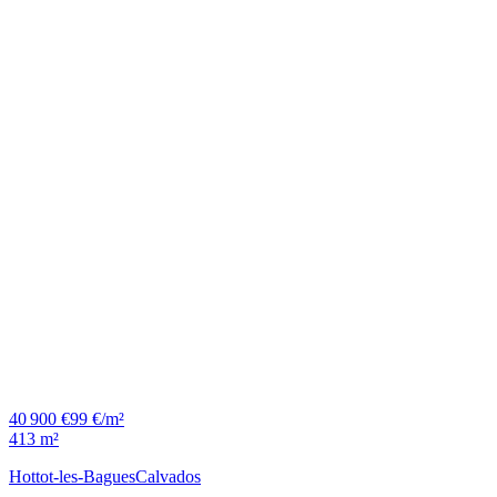
40 900 €
99 €/m²
413 m²
Hottot-les-Bagues
Calvados