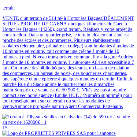
terrain
VENTE d'un terrain de 514 m² à Hottot-les-BaguesIDÉALEMENT
SITUÉ - PROCHE DE CAENÀ quelques kilomètres de Caen à
Hottot-les-Bagues (14250), grand terrain. Réalisez-y votre projet de
construction. Dans un quartier prisé, le terrain idéalement situé est
proche des écoles et des commerces. Plusieurs établissements
scolaires (élémentaire, primaire et collège) sont implantés à moins de
10 minutes en voiture, tout comme une crèche à moins de 10
minutes à pied. Niveau transports en commun, il y a la gare Audrieu
à moins de 10 minutes en voiture. L'autoroute A84 est accessible à 7
km. On trouve des bibliothèques, des tennis, un bassin de natation,
des commerces, un bureau de poste, des boucheries-charcuteries,
une supérette et une épicerie à quelques minutes du terrain. Enfin, le
marché Rue du Stade anime le quartier tous les dimanches
matin.Son prix de vente est de 50 900 €. N'hésitez pas à prendre
contact avec notre agence (Emilie HUE : (Numéro supprimé)) pour
tout renseignement sur ce terrain ou sur les modalités de
vente.Annonce proposée par un Agent Commercial Partenaire.
15