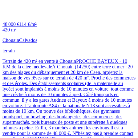
48 000 €
114 €/m²
420 m²
Chouain
Calvados
terrain
Terrain de 420 m² en vente à ChouainPROCHE BAYEUX - 10
KM de la citée médiévaleÀ Chouain (14250) entre terre et mer : 20
km des plages du débarquement et 20 km de Caen, projetez la
maison de vos rêves sur ce terrain de 420 m². Proche des commerces
et des écoles. Des établissements scolaires (de la maternelle au
lycée) sont implantés à moins de 10 minutes en voiture, tout comme
une crèche à moins de 10 minutes à pied. Côté transports en
commun, il y a les gares Audrieu et Bayeux à moins de 10 minutes
en voiture. L''autoroute A84 et la nationale N13 sont accessibles à
moins de 10 km. On trouve des bibliothèques, des gymnases
omnisport, un bowling, des boulangeries, des commerces, des
supermarchés, trois bureaux de poste et une supérette à quelques
minutes à peine. Enfin, 3 marchés animent les environs.Il est à
vendre pour la somme de 48 000 €. N''hésitez pas à prendre contact