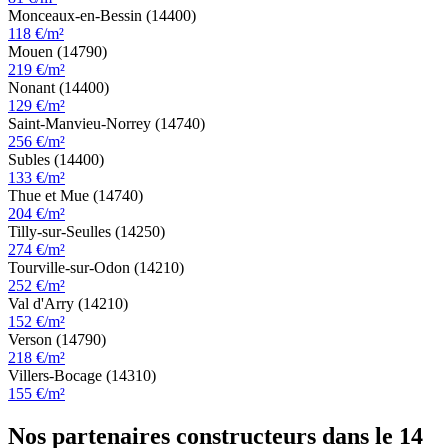
Monceaux-en-Bessin (14400)
118 €/m²
Mouen (14790)
219 €/m²
Nonant (14400)
129 €/m²
Saint-Manvieu-Norrey (14740)
256 €/m²
Subles (14400)
133 €/m²
Thue et Mue (14740)
204 €/m²
Tilly-sur-Seulles (14250)
274 €/m²
Tourville-sur-Odon (14210)
252 €/m²
Val d'Arry (14210)
152 €/m²
Verson (14790)
218 €/m²
Villers-Bocage (14310)
155 €/m²
Nos partenaires constructeurs dans le 14