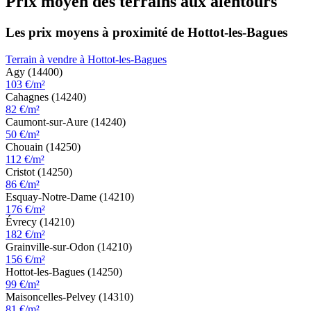
Prix moyen des terrains aux alentours
Les prix moyens à proximité de Hottot-les-Bagues
Terrain à vendre à Hottot-les-Bagues
Agy (14400)
103 €/m²
Cahagnes (14240)
82 €/m²
Caumont-sur-Aure (14240)
50 €/m²
Chouain (14250)
112 €/m²
Cristot (14250)
86 €/m²
Esquay-Notre-Dame (14210)
176 €/m²
Évrecy (14210)
182 €/m²
Grainville-sur-Odon (14210)
156 €/m²
Hottot-les-Bagues (14250)
99 €/m²
Maisoncelles-Pelvey (14310)
81 €/m²