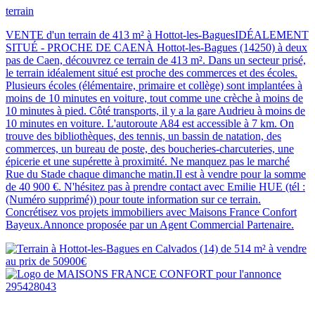
terrain
VENTE d'un terrain de 413 m² à Hottot-les-BaguesIDÉALEMENT
SITUÉ - PROCHE DE CAENÀ Hottot-les-Bagues (14250) à deux
pas de Caen, découvrez ce terrain de 413 m². Dans un secteur prisé,
le terrain idéalement situé est proche des commerces et des écoles.
Plusieurs écoles (élémentaire, primaire et collège) sont implantées à
moins de 10 minutes en voiture, tout comme une crèche à moins de
10 minutes à pied. Côté transports, il y a la gare Audrieu à moins de
10 minutes en voiture. L'autoroute A84 est accessible à 7 km. On
trouve des bibliothèques, des tennis, un bassin de natation, des
commerces, un bureau de poste, des boucheries-charcuteries, une
épicerie et une supérette à proximité. Ne manquez pas le marché
Rue du Stade chaque dimanche matin.Il est à vendre pour la somme
de 40 900 €. N'hésitez pas à prendre contact avec Emilie HUE (tél :
(Numéro supprimé)) pour toute information sur ce terrain.
Concrétisez vos projets immobiliers avec Maisons France Confort
Bayeux.Annonce proposée par un Agent Commercial Partenaire.