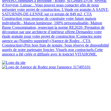
services.Communes à proximité : Rodez, St-Geniez-D'Olt, Sévérac
d'Aveyron, Laissac...Vous pouvez nous contacter afin de nous
présenter votre projet de construction. L'étude est gratuite.A SAINT-
SATURNIN-DE-LENNE sur ce terrain de 849 m2, CTA
Construction vous propose de construire votre future maison
individuelle.- Maison lumineuse, 100% personnalisable- Maison
Basse Consommation, respectant la norme RE2020- Prestation de
décoration par une architecte d’intérieur offerte.Demandez votre
étude gratuite pour votre projet de construction !Contactez notre
agence au (Numéro supprimé) (Agence de Rodez - CTA
Construction).Prix hors frais de notaire. Sous réserve de disponibilité
auprès de notre partenaire foncier. Visuels non contractuels.Cette
annonce a été créée et diffusée avec le logiciel VITAHOME.