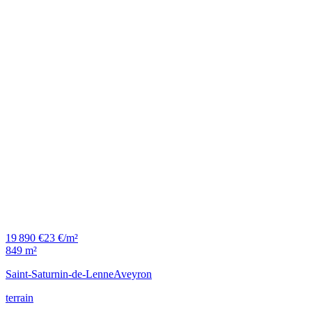
19 890 €
23 €/m²
849 m²
Saint-Saturnin-de-Lenne
Aveyron
terrain