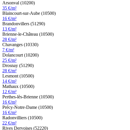
Arsonval (10200)
35 €/m²
Blaincourt-sur-Aube (10500)
16 €/m²
Brandonvillers (51290)
13 €/m²
Brienne-le-Château (10500)
28 €/m²
Chavanges (10330)
7 €/m²
Dolancourt (10200)
25 €/m²
Drosnay (51290)
28 €/m²
Lesmont (10500)
14 €/m²
Mathaux (10500)
12 €/m²
Perthes-lès-Brienne (10500)
16 €/m²
Précy-Notre-Dame (10500)
16 €/m²
Radonvilliers (10500)
22 €/m²
Rives Dervoises (52220)