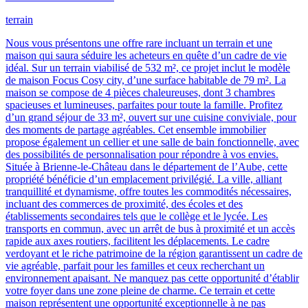
terrain
Nous vous présentons une offre rare incluant un terrain et une
maison qui saura séduire les acheteurs en quête d’un cadre de vie
idéal. Sur un terrain viabilisé de 532 m², ce projet inclut le modèle
de maison Focus Cosy city, d’une surface habitable de 79 m². La
maison se compose de 4 pièces chaleureuses, dont 3 chambres
spacieuses et lumineuses, parfaites pour toute la famille. Profitez
d’un grand séjour de 33 m², ouvert sur une cuisine conviviale, pour
des moments de partage agréables. Cet ensemble immobilier
propose également un cellier et une salle de bain fonctionnelle, avec
des possibilités de personnalisation pour répondre à vos envies.
Située à Brienne-le-Château dans le département de l’Aube, cette
propriété bénéficie d’un emplacement privilégié. La ville, alliant
tranquillité et dynamisme, offre toutes les commodités nécessaires,
incluant des commerces de proximité, des écoles et des
établissements secondaires tels que le collège et le lycée. Les
transports en commun, avec un arrêt de bus à proximité et un accès
rapide aux axes routiers, facilitent les déplacements. Le cadre
verdoyant et le riche patrimoine de la région garantissent un cadre de
vie agréable, parfait pour les familles et ceux recherchant un
environnement apaisant. Ne manquez pas cette opportunité d’établir
votre foyer dans une zone pleine de charme. Ce terrain et cette
maison représentent une opportunité exceptionnelle à ne pas