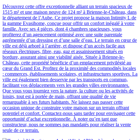
Découvrez cette offre exceptionnelle alliant un terrain spacieux de
1515 m² et une maison neuve de 124 m² à Brienne-le-Château, dans
le département de l’Aube. Ce projet propose la maison Intimity L de
la gamme Evasihome, conçue pour offrir un confort inégalé à votre
famille. Avec ses 4 pièces, dont 4 chambres spacieuses, vous
profiterez d’un agencement optimisé avec une suite parentale
agrémentée d’un dressing et d’une salle d’eau. Le terrain en cœur de
ville est déjà arboré à l’arrière, et dispose d’un accès facile aux
réseaux électriques, fibre, eau, gaz et assainissement situés en
bordure, assurant ainsi une viabilité aisée. Située à Brienne-le-
Château, cette propriété bénéficie d’un emplacement privilégié au
cœur du Grand Est. Profitez de la proximité des commodités locales
: commerces, établissements scolaires, et infrastructures sportives. La
ville est également bien desservie par les transports en commun,
facilitant vos déplacements vers les grandes villes environnantes.
Que vous vous tourniez vers la nature, la culture ou les activités de
loisirs, tout est à portée de main, offrant une qualité de vie
remarquable à ses futurs habitants. Ne laissez pas passer cette
occasion unique de construire votre maison sur un terrain offrant
potentiel et confort. Contactez-nous sans tarder pour envisager cette
opportunité d’achat exceptionnelle. À noter qu’en tant que
constructeur, nous ne sommes pas mandatés pour réaliser la vente
seule de ce terrain.