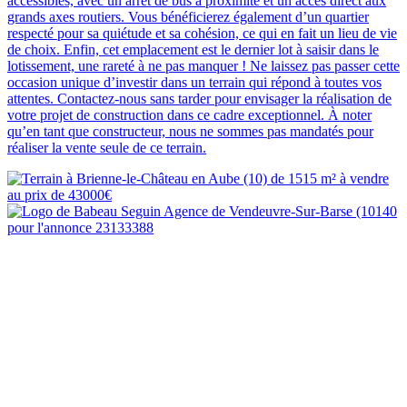
accessibles, avec un arrêt de bus à proximité et un accès direct aux
grands axes routiers. Vous bénéficierez également d’un quartier
respecté pour sa quiétude et sa cohésion, ce qui en fait un lieu de vie
de choix. Enfin, cet emplacement est le dernier lot à saisir dans le
lotissement, une rareté à ne pas manquer ! Ne laissez pas passer cette
occasion unique d’investir dans un terrain qui répond à toutes vos
attentes. Contactez-nous sans tarder pour envisager la réalisation de
votre projet de construction dans ce cadre exceptionnel. À noter
qu’en tant que constructeur, nous ne sommes pas mandatés pour
réaliser la vente seule de ce terrain.