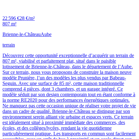
22 596 €
28 €/m²
807 m²
Brienne-le-Château
Aube
terrain
Découvrez cette opportunité exceptionnelle d’acquérir un terrain de
807 m², viabilisé et parfaitement plat, situé dans le paisible
lotissement de Brienne-le-Château, dans le département de l’Aube.
Sur ce terrain, nous vous proposons de construire la maison neuve
modèle Prunière, l’un des modèles les plus vendus par Babeau-
Seguin. Avec une surface de 85 m², cette maison traditionnelle
comprend 4 pièces, dont 3 chambres, et un garage intégré. Ce
modèle séduit par son design contemporain tout en étant conforme à
la norme RE2020 pour des performances énergétiques optimales.
Ne manquez pas cette occasion unique de réaliser votre projet de vie
dans un cadre de qualité. Brienne-le-Château se distingue par son
environnement serein alliant vie urbaine et espaces verts. Ce terrain
est idéalement situé à proximité immédiate des commerces, des
écoles, et des collèges/lycées, rendant la vie quotidienne
particulièrement pratique. Les transports en commun sont facilement