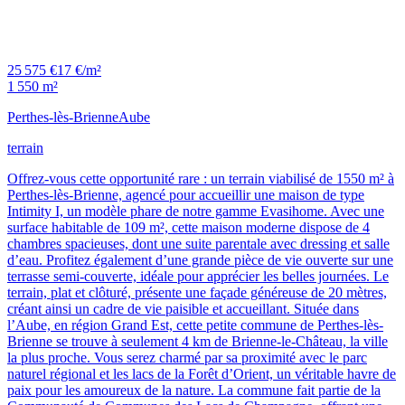
25 575 €
17 €/m²
1 550 m²
Perthes-lès-Brienne
Aube
terrain
Offrez-vous cette opportunité rare : un terrain viabilisé de 1550 m² à
Perthes-lès-Brienne, agencé pour accueillir une maison de type
Intimity I, un modèle phare de notre gamme Evasihome. Avec une
surface habitable de 109 m², cette maison moderne dispose de 4
chambres spacieuses, dont une suite parentale avec dressing et salle
d’eau. Profitez également d’une grande pièce de vie ouverte sur une
terrasse semi-couverte, idéale pour apprécier les belles journées. Le
terrain, plat et clôturé, présente une façade généreuse de 20 mètres,
créant ainsi un cadre de vie paisible et accueillant. Située dans
l’Aube, en région Grand Est, cette petite commune de Perthes-lès-
Brienne se trouve à seulement 4 km de Brienne-le-Château, la ville
la plus proche. Vous serez charmé par sa proximité avec le parc
naturel régional et les lacs de la Forêt d’Orient, un véritable havre de
paix pour les amoureux de la nature. La commune fait partie de la