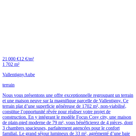
21 000 €
12 €/m²
1 702 m²
Vallentigny
Aube
terrain
Nous vous présentons une offre exceptionnelle regroupant un terrain
et une maison neuve sur la magnifique parcelle de Vallentigny. Ce
terrain plat d’une superficie généreuse de 1702 m², non-viabilisé,
constitue l’opportunité rêvée pour réaliser votre projet de
construction. En y intégrant le modèle Focus Cosy city, une maison
de plain-pied moderne de 79 m², vous bénéficierez de 4 pièces, dont
3 chambres spacieuses, parfaitement agencées pour le confort
familial. Le grand séjour lumineux de 33 m², agrémenté d’une baie