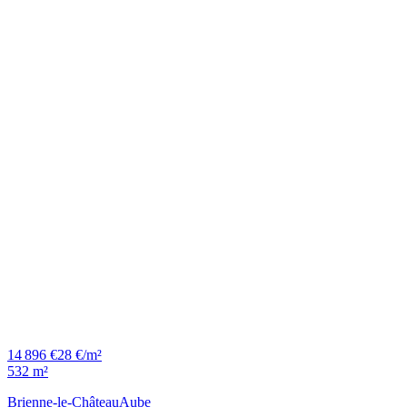
14 896 €
28 €/m²
532 m²
Brienne-le-Château
Aube