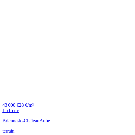
43 000 €
28 €/m²
1 515 m²
Brienne-le-Château
Aube
terrain