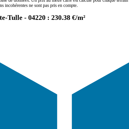
 base de données. Un prix au mètre carré est calculé pour chaque terrain 
ons incohérentes ne sont pas pris en compte.
e-Tulle - 04220 : 230.38 €/m²