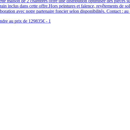
ette maison de 2 chambres offre une distribution optimisée des pièces s
terrain inclus dans cette offre.Hors peintures et faïence, revêtements de
laboration avec notre partenaire foncier selon disponibilités. Contact : 