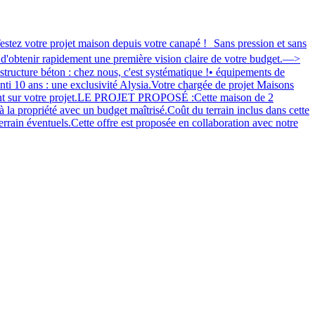
 projet maison depuis votre canapé ! Sans pression et sans
 d'obtenir rapidement une première vision claire de votre budget.—>
ture béton : chez nous, c'est systématique !• équipements de
nti 10 ans : une exclusivité Alysia.Votre chargée de projet Maisons
ment sur votre projet.LE PROJET PROPOSÉ :Cette maison de 2
à la propriété avec un budget maîtrisé.Coût du terrain inclus dans cette
rrain éventuels.Cette offre est proposée en collaboration avec notre