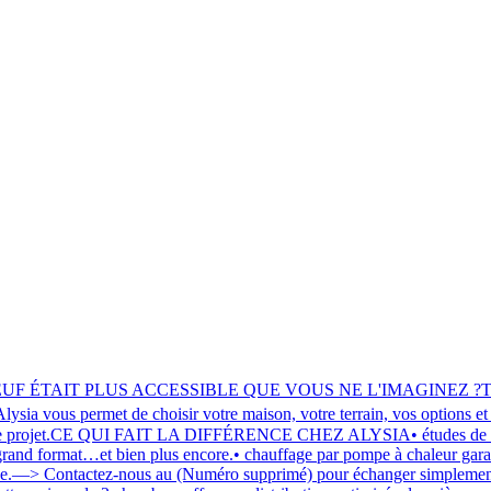
 ÉTAIT PLUS ACCESSIBLE QUE VOUS NE L'IMAGINEZ ?Testez votre
ia vous permet de choisir votre maison, votre terrain, vos options et
votre projet.CE QUI FAIT LA DIFFÉRENCE CHEZ ALYSIA• études de struc
e grand format…et bien plus encore.• chauffage par pompe à chaleur gara
tape.—> Contactez-nous au (Numéro supprimé) pour échanger simplement