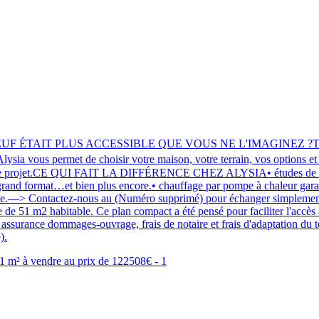
 ÉTAIT PLUS ACCESSIBLE QUE VOUS NE L'IMAGINEZ ?Testez votre
ia vous permet de choisir votre maison, votre terrain, vos options et
votre projet.CE QUI FAIT LA DIFFÉRENCE CHEZ ALYSIA• études de struc
e grand format…et bien plus encore.• chauffage par pompe à chaleur gara
 étape.—> Contactez-nous au (Numéro supprimé) pour échanger simple
 de 51 m2 habitable. Ce plan compact a été pensé pour faciliter l'accès 
assurance dommages-ouvrage, frais de notaire et frais d'adaptation du te
).