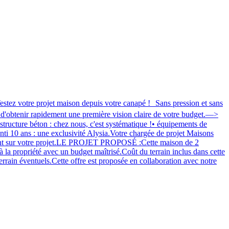
 projet maison depuis votre canapé ! Sans pression et sans
 d'obtenir rapidement une première vision claire de votre budget.—>
ture béton : chez nous, c'est systématique !• équipements de
nti 10 ans : une exclusivité Alysia.Votre chargée de projet Maisons
ment sur votre projet.LE PROJET PROPOSÉ :Cette maison de 2
à la propriété avec un budget maîtrisé.Coût du terrain inclus dans cette
rrain éventuels.Cette offre est proposée en collaboration avec notre