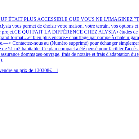
 ÉTAIT PLUS ACCESSIBLE QUE VOUS NE L'IMAGINEZ ?Testez votre
ia vous permet de choisir votre maison, votre terrain, vos options et
votre projet.CE QUI FAIT LA DIFFÉRENCE CHEZ ALYSIA• études de struc
e grand format…et bien plus encore.• chauffage par pompe à chaleur gara
 étape.—> Contactez-nous au (Numéro supprimé) pour échanger simple
 de 51 m2 habitable. Ce plan compact a été pensé pour faciliter l'accès 
assurance dommages-ouvrage, frais de notaire et frais d'adaptation du te
).