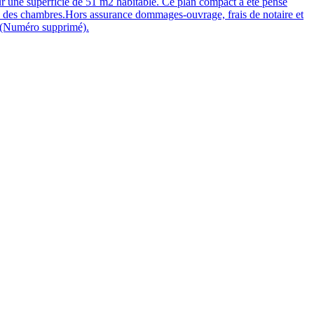
ur une superficie de 51 m2 habitable. Ce plan compact a été pensé
 sol des chambres.Hors assurance dommages-ouvrage, frais de notaire et
au (Numéro supprimé).