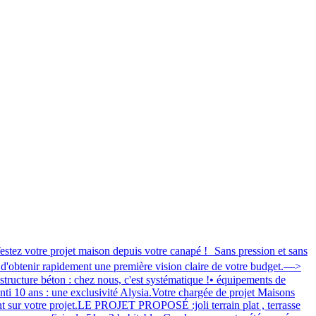
 projet maison depuis votre canapé ! Sans pression et sans
 d'obtenir rapidement une première vision claire de votre budget.—>
ture béton : chez nous, c'est systématique !• équipements de
nti 10 ans : une exclusivité Alysia.Votre chargée de projet Maisons
 sur votre projet.LE PROJET PROPOSÉ :joli terrain plat , terrasse