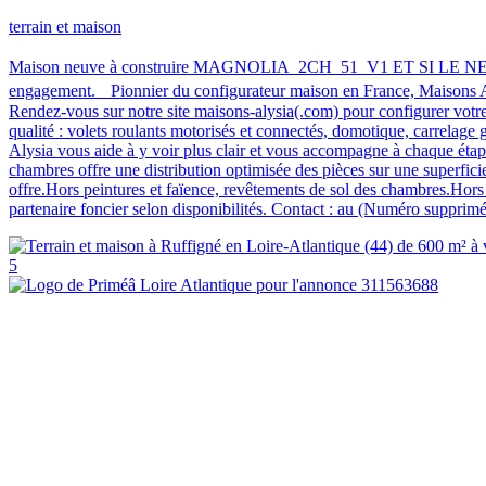
terrain et maison
Maison neuve à construire MAGNOLIA_2CH_51_V1 ET SI LE NEUF
engagement. Pionnier du configurateur maison en France, Maisons Alys
Rendez-vous sur notre site maisons-alysia(.com) pour configurer 
qualité : volets roulants motorisés et connectés, domotique, carrelag
Alysia vous aide à y voir plus clair et vous accompagne à chaque
chambres offre une distribution optimisée des pièces sur une superficie
offre.Hors peintures et faïence, revêtements de sol des chambres.Hors 
partenaire foncier selon disponibilités. Contact : au (Numéro supprimé
5