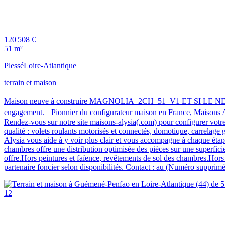
120 508 €
51 m²
Plessé
Loire-Atlantique
terrain et maison
Maison neuve à construire MAGNOLIA_2CH_51_V1 ET SI LE NEUF
engagement. Pionnier du configurateur maison en France, Maisons Alys
Rendez-vous sur notre site maisons-alysia(.com) pour configurer 
qualité : volets roulants motorisés et connectés, domotique, carrelag
Alysia vous aide à y voir plus clair et vous accompagne à chaque
chambres offre une distribution optimisée des pièces sur une superficie
offre.Hors peintures et faïence, revêtements de sol des chambres.Hors 
partenaire foncier selon disponibilités. Contact : au (Numéro supprimé
12