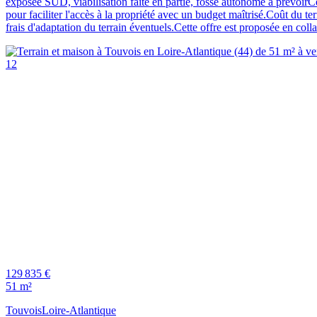
exposée SUD, viabilisation faite en partie, fosse autonome à prévoirC
pour faciliter l'accès à la propriété avec un budget maîtrisé.Coût du 
frais d'adaptation du terrain éventuels.Cette offre est proposée en col
12
129 835 €
51 m²
Touvois
Loire-Atlantique