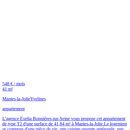
548 € / mois
41 m²
Mantes-la-Jolie
Yvelines
appartement
L'agence Exelia Bonnières-sur-Seine vous propose cet appartement
de type T2 d'une surface de 41,84 m² à Mantes-la-Jolie.Le logement
se compose d'une pièce de vie, une cuisine ouverte aménagée, une