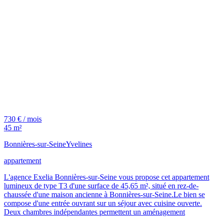
730 € / mois
45 m²
Bonnières-sur-Seine
Yvelines
appartement
L'agence Exelia Bonnières-sur-Seine vous propose cet appartement
lumineux de type T3 d'une surface de 45,65 m², situé en rez-de-
chaussée d'une maison ancienne à Bonnières-sur-Seine.Le bien se
compose d'une entrée ouvrant sur un séjour avec cuisine ouverte.
Deux chambres indépendantes permettent un aménagement