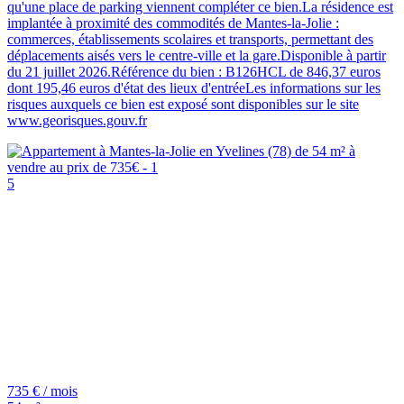
qu'une place de parking viennent compléter ce bien.La résidence est
implantée à proximité des commodités de Mantes-la-Jolie :
commerces, établissements scolaires et transports, permettant des
déplacements aisés vers le centre-ville et la gare.Disponible à partir
du 21 juillet 2026.Référence du bien : B126HCL de 846,37 euros
dont 195,46 euros d'état des lieux d'entréeLes informations sur les
risques auxquels ce bien est exposé sont disponibles sur le site
www.georisques.gouv.fr
5
735 € / mois