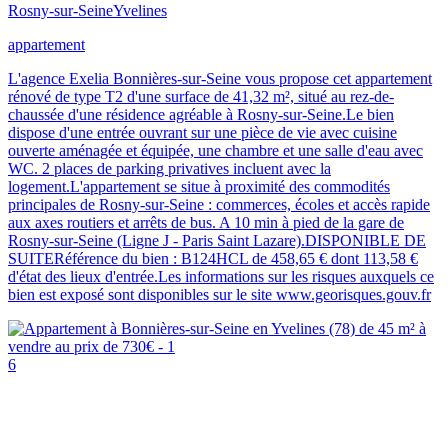
Rosny-sur-Seine
Yvelines
appartement
L'agence Exelia Bonnières-sur-Seine vous propose cet appartement
rénové de type T2 d'une surface de 41,32 m², situé au rez-de-
chaussée d'une résidence agréable à Rosny-sur-Seine.Le bien
dispose d'une entrée ouvrant sur une pièce de vie avec cuisine
ouverte aménagée et équipée, une chambre et une salle d'eau avec
WC. 2 places de parking privatives incluent avec la
logement.L'appartement se situe à proximité des commodités
principales de Rosny-sur-Seine : commerces, écoles et accès rapide
aux axes routiers et arrêts de bus. A 10 min à pied de la gare de
Rosny-sur-Seine (Ligne J - Paris Saint Lazare).DISPONIBLE DE
SUITERéférence du bien : B124HCL de 458,65 € dont 113,58 €
d'état des lieux d'entrée.Les informations sur les risques auxquels ce
bien est exposé sont disponibles sur le site www.georisques.gouv.fr
6