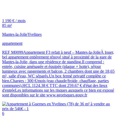
1 190 € / mois
85 m²
Mantes-la-Jolie
Yvelines
appartement
REF M0099Appartement F3 refait à neuf – Mantes-la-JolieÀ louer,
bel appartement entièrement rénové situé à proximité de la gare de
Mantes-la-Jolie, dans une résidence de standing.Il comprend :
entrée, cuisine aménagée et équipée (plaque + hotte), séjour
lumineux avec rangements et balcon, 2 chambres dont une de 18,65
m², salle d'eau, WC séparés.Un box fermé privatif complète ce
bien.Charges : 300 €/mois (eau chaude/froide, chauffage, parties
communes).HCL 1124.38 € TTC dont 259.67 € d'état des lieux
d'entréeLes informations sur les risques auxquels ce bien est exposé
sont disponibles sur le site www.georisques.gouv.fr
6