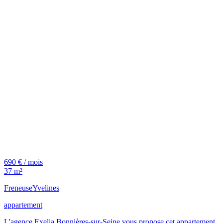
690 € / mois
37 m²
Freneuse
Yvelines
appartement
L'agence Exelia Bonnières-sur-Seine vous propose cet appartement