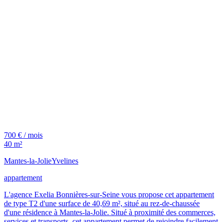
700 € / mois
40 m²
Mantes-la-Jolie
Yvelines
appartement
L'agence Exelia Bonnières-sur-Seine vous propose cet appartement
de type T2 d'une surface de 40,69 m², situé au rez-de-chaussée
d'une résidence à Mantes-la-Jolie. Situé à proximité des commerces,
services et transports, cet appartement permet de rejoindre facilement