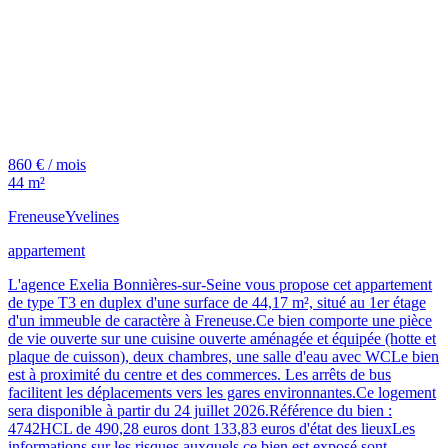
860 € / mois
44 m²
Freneuse
Yvelines
appartement
L'agence Exelia Bonnières-sur-Seine vous propose cet appartement
de type T3 en duplex d'une surface de 44,17 m², situé au 1er étage
d'un immeuble de caractère à Freneuse.Ce bien comporte une pièce
de vie ouverte sur une cuisine ouverte aménagée et équipée (hotte et
plaque de cuisson), deux chambres, une salle d'eau avec WCLe bien
est à proximité du centre et des commerces. Les arrêts de bus
facilitent les déplacements vers les gares environnantes.Ce logement
sera disponible à partir du 24 juillet 2026.Référence du bien :
4742HCL de 490,28 euros dont 133,83 euros d'état des lieuxLes
informations sur les risques auxquels ce bien est exposé sont