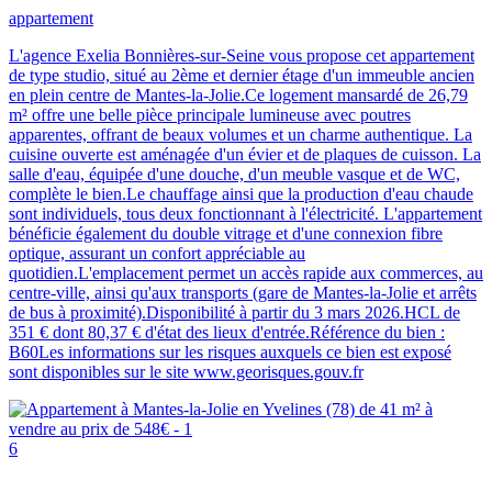
appartement
L'agence Exelia Bonnières-sur-Seine vous propose cet appartement
de type studio, situé au 2ème et dernier étage d'un immeuble ancien
en plein centre de Mantes-la-Jolie.Ce logement mansardé de 26,79
m² offre une belle pièce principale lumineuse avec poutres
apparentes, offrant de beaux volumes et un charme authentique. La
cuisine ouverte est aménagée d'un évier et de plaques de cuisson. La
salle d'eau, équipée d'une douche, d'un meuble vasque et de WC,
complète le bien.Le chauffage ainsi que la production d'eau chaude
sont individuels, tous deux fonctionnant à l'électricité. L'appartement
bénéficie également du double vitrage et d'une connexion fibre
optique, assurant un confort appréciable au
quotidien.L'emplacement permet un accès rapide aux commerces, au
centre-ville, ainsi qu'aux transports (gare de Mantes-la-Jolie et arrêts
de bus à proximité).Disponibilité à partir du 3 mars 2026.HCL de
351 € dont 80,37 € d'état des lieux d'entrée.Référence du bien :
B60Les informations sur les risques auxquels ce bien est exposé
sont disponibles sur le site www.georisques.gouv.fr
6