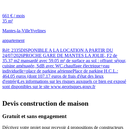
661 € / mois
35 m²
Mantes-la-Ville
Yvelines
appartement
Réf: 2335DISPONIBLE A LA LOCATION A PARTIR DU
24/07/2026PROCHE GARE DE MANTES LA JOLIE, F2 de
35.37 m2 mansardé avec 59.05 m² de surface au sol : offrant: séjour,
cuisine aménagée, SdB avec WC.chauffage électrique+eau
individuelle+place de parking aériennePlace de parking H.C.L.:
464.05 euros (dont 107.17 euros de frais d'état des lieux
d'entrée)Les informations sur les risques auxquels ce bien est exposé
sont disponibles sur le site www.georisques.gouv.fr
Devis construction de maison
Gratuit et sans engagement
Décrivez votre projet pour recevoir 4 propositions de constructeurs