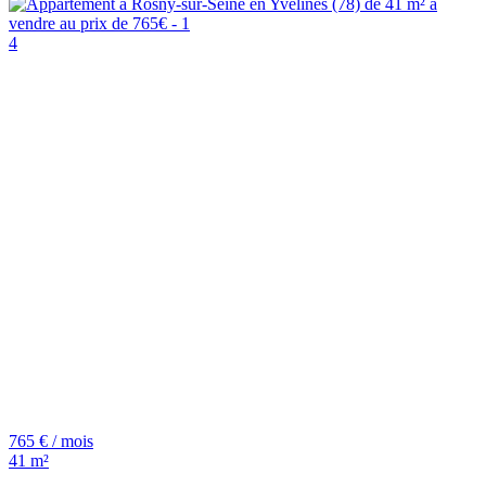
4
765 € / mois
41 m²