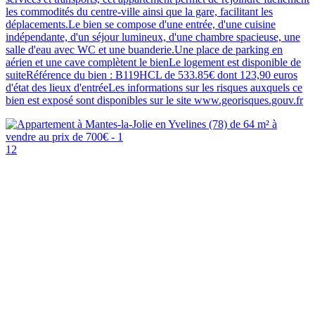
les commodités du centre-ville ainsi que la gare, facilitant les
déplacements.Le bien se compose d'une entrée, d'une cuisine
indépendante, d'un séjour lumineux, d'une chambre spacieuse, une
salle d'eau avec WC et une buanderie.Une place de parking en
aérien et une cave complètent le bienLe logement est disponible de
suiteRéférence du bien : B119HCL de 533.85€ dont 123,90 euros
d'état des lieux d'entréeLes informations sur les risques auxquels ce
bien est exposé sont disponibles sur le site www.georisques.gouv.fr
12