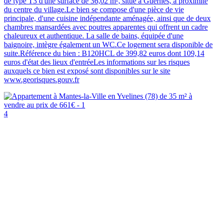
de type T3 d'une surface de 36,02 m², situé à Guernes, à proximité
du centre du village.Le bien se compose d'une pièce de vie
principale, d'une cuisine indépendante aménagée, ainsi que de deux
chambres mansardées avec poutres apparentes qui offrent un cadre
chaleureux et authentique. La salle de bains, équipée d'une
baignoire, intègre également un WC.Ce logement sera disponible de
suite.Référence du bien : B120HCL de 399,82 euros dont 109,14
euros d'état des lieux d'entréeLes informations sur les risques
auxquels ce bien est exposé sont disponibles sur le site
www.georisques.gouv.fr
4