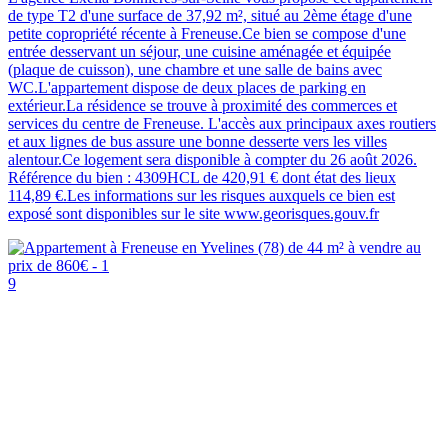
de type T2 d'une surface de 37,92 m², situé au 2ème étage d'une
petite copropriété récente à Freneuse.Ce bien se compose d'une
entrée desservant un séjour, une cuisine aménagée et équipée
(plaque de cuisson), une chambre et une salle de bains avec
WC.L'appartement dispose de deux places de parking en
extérieur.La résidence se trouve à proximité des commerces et
services du centre de Freneuse. L'accès aux principaux axes routiers
et aux lignes de bus assure une bonne desserte vers les villes
alentour.Ce logement sera disponible à compter du 26 août 2026.
Référence du bien : 4309HCL de 420,91 € dont état des lieux
114,89 €.Les informations sur les risques auxquels ce bien est
exposé sont disponibles sur le site www.georisques.gouv.fr
9