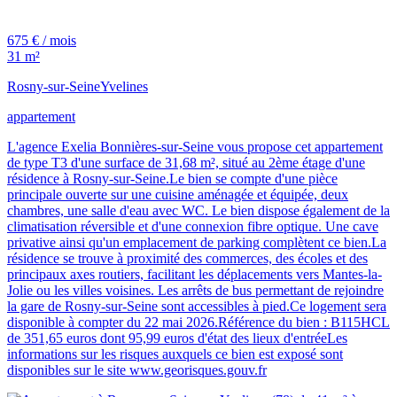
675 € / mois
31 m²
Rosny-sur-Seine
Yvelines
appartement
L'agence Exelia Bonnières-sur-Seine vous propose cet appartement
de type T3 d'une surface de 31,68 m², situé au 2ème étage d'une
résidence à Rosny-sur-Seine.Le bien se compte d'une pièce
principale ouverte sur une cuisine aménagée et équipée, deux
chambres, une salle d'eau avec WC. Le bien dispose également de la
climatisation réversible et d'une connexion fibre optique. Une cave
privative ainsi qu'un emplacement de parking complètent ce bien.La
résidence se trouve à proximité des commerces, des écoles et des
principaux axes routiers, facilitant les déplacements vers Mantes-la-
Jolie ou les villes voisines. Les arrêts de bus permettant de rejoindre
la gare de Rosny-sur-Seine sont accessibles à pied.Ce logement sera
disponible à compter du 22 mai 2026.Référence du bien : B115HCL
de 351,65 euros dont 95,99 euros d'état des lieux d'entréeLes
informations sur les risques auxquels ce bien est exposé sont
disponibles sur le site www.georisques.gouv.fr