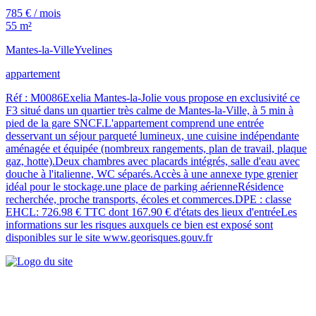
785 € / mois
55 m²
Mantes-la-Ville
Yvelines
appartement
Réf : M0086Exelia Mantes-la-Jolie vous propose en exclusivité ce
F3 situé dans un quartier très calme de Mantes-la-Ville, à 5 min à
pied de la gare SNCF.L'appartement comprend une entrée
desservant un séjour parqueté lumineux, une cuisine indépendante
aménagée et équipée (nombreux rangements, plan de travail, plaque
gaz, hotte).Deux chambres avec placards intégrés, salle d'eau avec
douche à l'italienne, WC séparés.Accès à une annexe type grenier
idéal pour le stockage.une place de parking aérienneRésidence
recherchée, proche transports, écoles et commerces.DPE : classe
EHCL: 726.98 € TTC dont 167.90 € d'états des lieux d'entréeLes
informations sur les risques auxquels ce bien est exposé sont
disponibles sur le site www.georisques.gouv.fr