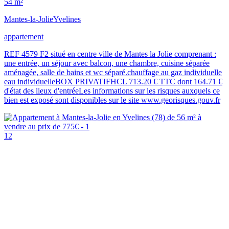
54 m²
Mantes-la-Jolie
Yvelines
appartement
REF 4579 F2 situé en centre ville de Mantes la Jolie comprenant :
une entrée, un séjour avec balcon, une chambre, cuisine séparée
aménagée, salle de bains et wc séparé.chauffage au gaz individuelle
eau individuelleBOX PRIVATIFHCL 713.20 € TTC dont 164.71 €
d'état des lieux d'entréeLes informations sur les risques auxquels ce
bien est exposé sont disponibles sur le site www.georisques.gouv.fr
12