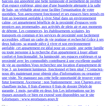
balcons qui apportent une belle luminosité et permettent de profiter
d'un espace extérieur, ainsi que d'une buanderie attenante à la salle
de bain, un véritable atout pour faciliter l'organisation de votre
quotidien. Son agencement fonctionnel et ses espaces bien pensés en
font un logement agréable à vivre.Situé dans un environnement
calme, cet appartement bénéficie de la proximité d'espaces verts
propices aux promenades, aux activités de plein air et aux moments
de détente. Les commerces, les établissements scolaires, les
transports en commun et les services de proximité sont facilement
accessibles, offrant un cadre de vie pratique et recherché.Grâce à ses
deux balcons, sa grande pièce à vivre et son environnement
agréable, cet appartement est idéal pour un couple, une petite famille
ou toute personne à la recherche d'un appartement à louer alliant
confort et fonctionnalité. Sa luminosité, ses espaces extérieurs et sa
proximité avec les commodités contribuent à une excellente qualité
de vie au quotidien.Vous recherchez une location d'appartement de
type 3, un logement lumineux, fonctionnel et bien situé ? Contactez-
nous dès maintenant pour obtenir plus d'informations ou organiser
une visite. Ne manquez pas cette belle opportunité de trouver votre
futur logement. Ascenseur : non Stationnement : non Charges avec
chauffage inclus. 0 frais d'agence 0 frais de dossier Dépôt de
garantie, 1 mois, payable en deux fois Les informations sur les
risques auxquels ce bien est exposé sont disponibles sur le site
Géorisques : www.georisques.gouv.fr