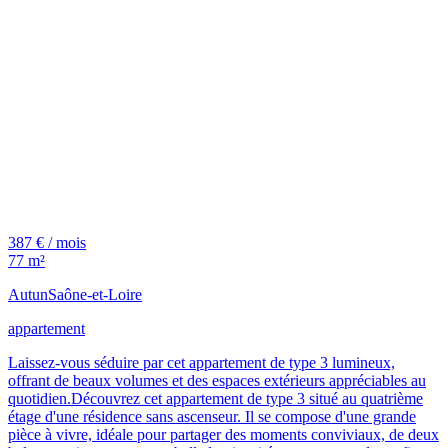
387 € / mois
77 m²
Autun
Saône-et-Loire
appartement
Laissez-vous séduire par cet appartement de type 3 lumineux,
offrant de beaux volumes et des espaces extérieurs appréciables au
quotidien.Découvrez cet appartement de type 3 situé au quatrième
étage d'une résidence sans ascenseur. Il se compose d'une grande
pièce à vivre, idéale pour partager des moments conviviaux, de deux