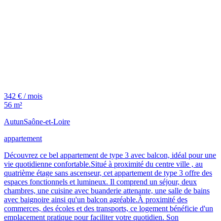
342 € / mois
56 m²
Autun
Saône-et-Loire
appartement
Découvrez ce bel appartement de type 3 avec balcon, idéal pour une
vie quotidienne confortable.Situé à proximité du centre ville , au
quatrième étage sans ascenseur, cet appartement de type 3 offre des
espaces fonctionnels et lumineux. Il comprend un séjour, deux
chambres, une cuisine avec buanderie attenante, une salle de bains
avec baignoire ainsi qu'un balcon agréable.À proximité des
commerces, des écoles et des transports, ce logement bénéficie d'un
emplacement pratique pour faciliter votre quotidien. Son