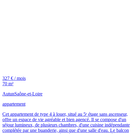
327 € / mois
70 m²
Autun
Saône-et-Loire
appartement
Cet appartement de type 4 à louer, situé au 5ᵉ étage sans ascenseur,
offre un espace de vie agréable et bien agencé. Il se compose d'un
séjour lumineux, de plusieurs chambres, d'une cuisine indépendante
complétée par une buanderie, ainsi que d'une salle d'eau. Le balcon