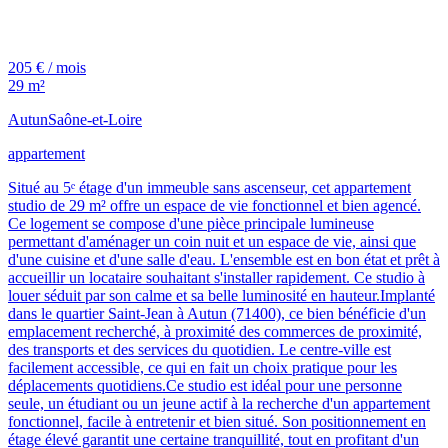
205 € / mois
29 m²
Autun
Saône-et-Loire
appartement
Situé au 5ᵉ étage d'un immeuble sans ascenseur, cet appartement
studio de 29 m² offre un espace de vie fonctionnel et bien agencé.
Ce logement se compose d'une pièce principale lumineuse
permettant d'aménager un coin nuit et un espace de vie, ainsi que
d'une cuisine et d'une salle d'eau. L'ensemble est en bon état et prêt à
accueillir un locataire souhaitant s'installer rapidement. Ce studio à
louer séduit par son calme et sa belle luminosité en hauteur.Implanté
dans le quartier Saint-Jean à Autun (71400), ce bien bénéficie d'un
emplacement recherché, à proximité des commerces de proximité,
des transports et des services du quotidien. Le centre-ville est
facilement accessible, ce qui en fait un choix pratique pour les
déplacements quotidiens.Ce studio est idéal pour une personne
seule, un étudiant ou un jeune actif à la recherche d'un appartement
fonctionnel, facile à entretenir et bien situé. Son positionnement en
étage élevé garantit une certaine tranquillité, tout en profitant d'un