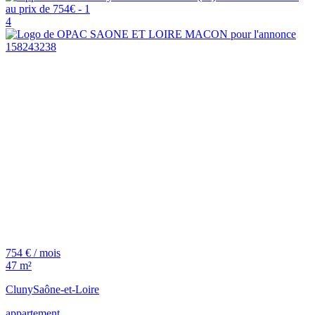
4
754 € / mois
47 m²
Cluny
Saône-et-Loire
appartement