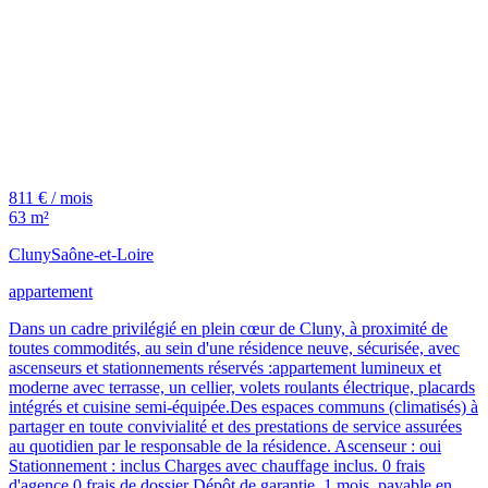
811 € / mois
63 m²
Cluny
Saône-et-Loire
appartement
Dans un cadre privilégié en plein cœur de Cluny, à proximité de
toutes commodités, au sein d'une résidence neuve, sécurisée, avec
ascenseurs et stationnements réservés :appartement lumineux et
moderne avec terrasse, un cellier, volets roulants électrique, placards
intégrés et cuisine semi-équipée.Des espaces communs (climatisés) à
partager en toute convivialité et des prestations de service assurées
au quotidien par le responsable de la résidence. Ascenseur : oui
Stationnement : inclus Charges avec chauffage inclus. 0 frais
d'agence 0 frais de dossier Dépôt de garantie, 1 mois, payable en