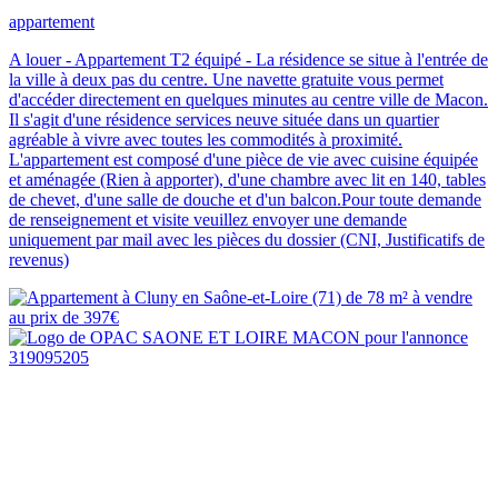
appartement
A louer - Appartement T2 équipé - La résidence se situe à l'entrée de
la ville à deux pas du centre. Une navette gratuite vous permet
d'accéder directement en quelques minutes au centre ville de Macon.
Il s'agit d'une résidence services neuve située dans un quartier
agréable à vivre avec toutes les commodités à proximité.
L'appartement est composé d'une pièce de vie avec cuisine équipée
et aménagée (Rien à apporter), d'une chambre avec lit en 140, tables
de chevet, d'une salle de douche et d'un balcon.Pour toute demande
de renseignement et visite veuillez envoyer une demande
uniquement par mail avec les pièces du dossier (CNI, Justificatifs de
revenus)