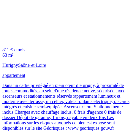
811 € / mois
63 m²
Hurigny
Saône-et-Loire
appartement
Dans un cadre privilégié en plein cœur d'Hurigny, à proximité de
toutes commodités, au sein d'une résidence neuve, sécurisée, avec
ascenseurs et stationnements réservés :appartement lumineux et
moderne avec terrasse, un cellier, volets roulants électrique, placards
intégrés et cuisine semi-équipée. Ascenseur : oui Stationnement :
inclus Charges avec chauffage inclus. 0 frais d'agence 0 frais de
dossier Dépôt de garantie, 1 mois, payable en deux fois Les
informations sur les risques auxquels ce bien est exposé sont
disponibles sur le site Géorisques : www.georisques.gouv.fr