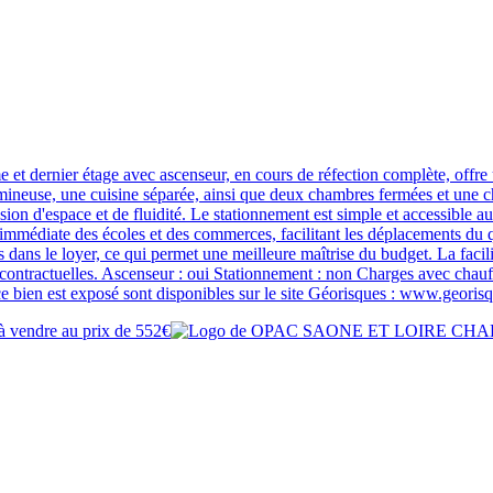
et dernier étage avec ascenseur, en cours de réfection complète, offre 
mineuse, une cuisine séparée, ainsi que deux chambres fermées et une c
sion d'espace et de fluidité. Le stationnement est simple et accessible a
médiate des écoles et des commerces, facilitant les déplacements du quo
s dans le loyer, ce qui permet une meilleure maîtrise du budget. La facil
contractuelles. Ascenseur : oui Stationnement : non Charges avec chauffa
ce bien est exposé sont disponibles sur le site Géorisques : www.georis