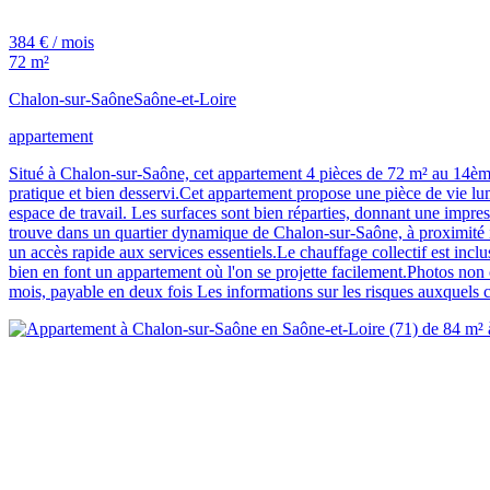
384 € / mois
72 m²
Chalon-sur-Saône
Saône-et-Loire
appartement
Situé à Chalon-sur-Saône, cet appartement 4 pièces de 72 m² au 14ème 
pratique et bien desservi.Cet appartement propose une pièce de vie lu
espace de travail. Les surfaces sont bien réparties, donnant une impres
trouve dans un quartier dynamique de Chalon-sur-Saône, à proximité im
un accès rapide aux services essentiels.Le chauffage collectif est inclu
bien en font un appartement où l'on se projette facilement.Photos non 
mois, payable en deux fois Les informations sur les risques auxquels 