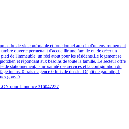
un cadre de vie confortable et fonctionnel au sein d'un environnement
hambre ouverte permettant d'accueillir une famille ou de créer un
u pied de l'immeuble, un réel atout pour les résidents.Le logement se
tidien et répondant aux besoins de toute la famille. Le secteur offre
ité de stationnement, la proximité des services et la configuration du
ge inclus. 0 frais d'agence 0 frais de dossier Dépôt de garantie, 1
ques.gouv.fr