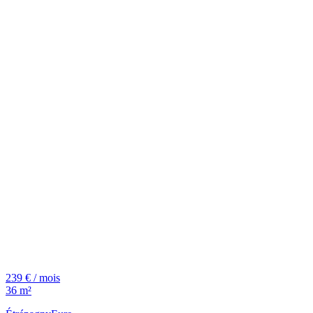
239 € / mois
36 m²