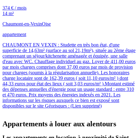
374 € / mois
14 m²
Chaumont-en-Vexin
Oise
appartement
CHAUMONT EN VEXIN : Studette en très bon état, d'une
superficie de 14,63m² (surface au sol 21,19m²), située au 2ème étage
comprenant un séjour/kitchenette aménagée et équipée, une salle
d'eau avec WC. Chauffage individuel au gaz. Loyer de 411,00 euros
par mois charges comprises dont 37,00 euros par mois de provision
pour charges (soumis à la régularisation annuelle). Les honoraires
charge locataire sont de 162,39 euros ( soit 11,10 euros/m² ) dont
44,33 euros pour état des lieux ( soit 3,03 euros/m² ).Montant estimé
des dépenses annuelles d'énergie pour un usage standard : entre 310
et 470 euros. Prix moyens des énergies indexés en 2021. Les
informations sur les risques auxquels ce bien est exposé sont
disponibles sur le site Géorisques : (Lien supprimé)
Appartements à louer aux alentours
Les appartements en location à proximité de Saint-