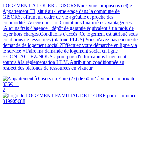
LOGEMENT À LOUER - GISORSNous vous proposons cet(te)
Appartement T3, situé au 4 ème etage dans la commune de
GISORS, offrant un cadre de vie agréable et proche des
commodités.Ascenseur : nonConditions financières avantageuses
:Aucuns frais d'agence - dépôt de garantie équivalent à un mois de
loyer hors charges.Conditions d'accès :Ce logement est attribué sous
conditions de ressources (plafond PLUS).Vous n'avez pas encore de
demande de logement social ?Effectuez votre démarche en ligne via
le service « Faire ma demande de logement social en ligne
».CONTACTEZ-NOUS - pour plus d'informations.Logement
soumis à la réglementation HLM. Attribution conditionnée au
respect des plafonds de ressources en vigueur.
2