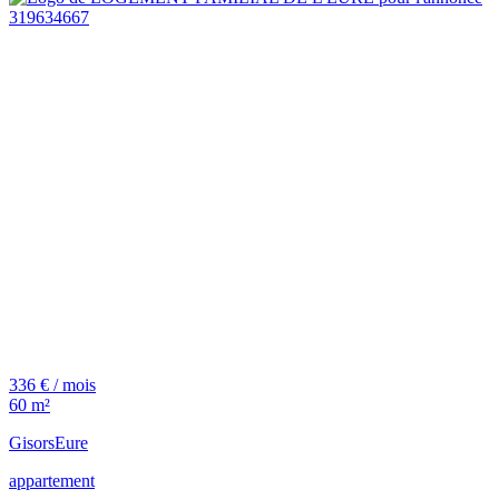
336 € / mois
60 m²
Gisors
Eure
appartement