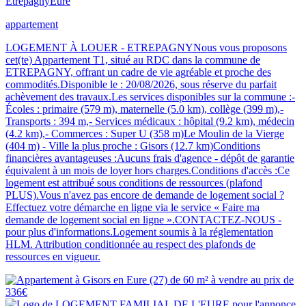
Étrépagny
Eure
appartement
LOGEMENT À LOUER - ETREPAGNYNous vous proposons
cet(te) Appartement T1, situé au RDC dans la commune de
ETREPAGNY, offrant un cadre de vie agréable et proche des
commodités.Disponible le : 20/08/2026, sous réserve du parfait
achèvement des travaux.Les services disponibles sur la commune :-
Écoles : primaire (579 m), maternelle (5.0 km), collège (399 m),-
Transports : 394 m,- Services médicaux : hôpital (9.2 km), médecin
(4.2 km),- Commerces : Super U (358 m)Le Moulin de la Vierge
(404 m) - Ville la plus proche : Gisors (12.7 km)Conditions
financières avantageuses :Aucuns frais d'agence - dépôt de garantie
équivalent à un mois de loyer hors charges.Conditions d'accès :Ce
logement est attribué sous conditions de ressources (plafond
PLUS).Vous n'avez pas encore de demande de logement social ?
Effectuez votre démarche en ligne via le service « Faire ma
demande de logement social en ligne ».CONTACTEZ-NOUS -
pour plus d'informations.Logement soumis à la réglementation
HLM. Attribution conditionnée au respect des plafonds de
ressources en vigueur.