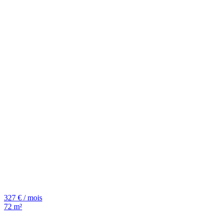
327 € / mois
72 m²