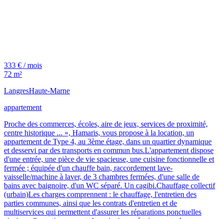
333 € / mois
72 m²
Langres
Haute-Marne
appartement
Proche des commerces, écoles, aire de jeux, services de proximité,
centre historique ... », Hamaris, vous propose à la location, un
appartement de Type 4, au 3ème étage, dans un quartier dynamique
et desservi par des transports en commun bus.L'appartement dispose
d'une entrée, une pièce de vie spacieuse, une cuisine fonctionnelle et
fermée ; équipée d'un chauffe bain, raccordement lave-
vaisselle/machine à laver, de 3 chambres fermées, d'une salle de
bains avec baignoire, d'un WC séparé. Un cagibi.Chauffage collectif
(urbain)Les charges comprennent : le chauffage, l'entretien des
parties communes, ainsi que les contrats d'entretien et de
multiservices qui permettent d'assurer les réparations ponctuelles