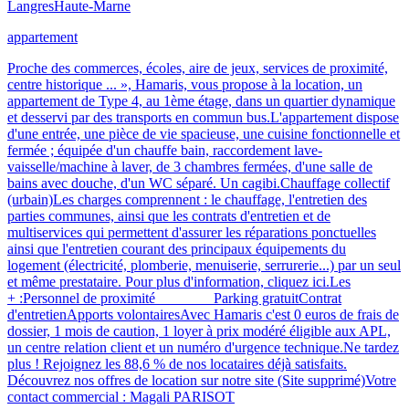
Langres
Haute-Marne
appartement
Proche des commerces, écoles, aire de jeux, services de proximité,
centre historique ... », Hamaris, vous propose à la location, un
appartement de Type 4, au 1ème étage, dans un quartier dynamique
et desservi par des transports en commun bus.L'appartement dispose
d'une entrée, une pièce de vie spacieuse, une cuisine fonctionnelle et
fermée ; équipée d'un chauffe bain, raccordement lave-
vaisselle/machine à laver, de 3 chambres fermées, d'une salle de
bains avec douche, d'un WC séparé. Un cagibi.Chauffage collectif
(urbain)Les charges comprennent : le chauffage, l'entretien des
parties communes, ainsi que les contrats d'entretien et de
multiservices qui permettent d'assurer les réparations ponctuelles
ainsi que l'entretien courant des principaux équipements du
logement (électricité, plomberie, menuiserie, serrurerie...) par un seul
et même prestataire. Pour plus d'information, cliquez ici.Les
+ :Personnel de proximité Parking gratuitContrat
d'entretienApports volontairesAvec Hamaris c'est 0 euros de frais de
dossier, 1 mois de caution, 1 loyer à prix modéré éligible aux APL,
un centre relation client et un numéro d'urgence technique.Ne tardez
plus ! Rejoignez les 88,6 % de nos locataires déjà satisfaits.
Découvrez nos offres de location sur notre site (Site supprimé)Votre
contact commercial : Magali PARISOT