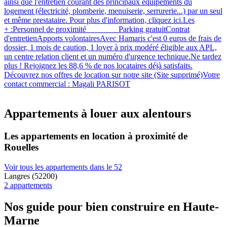
ainsi que l'entretien courant des principaux équipements du
logement (électricité, plomberie, menuiserie, serrurerie...) par un seul
et même prestataire. Pour plus d'information, cliquez ici.Les
+ :Personnel de proximité Parking gratuitContrat
d'entretienApports volontairesAvec Hamaris c'est 0 euros de frais de
dossier, 1 mois de caution, 1 loyer à prix modéré éligible aux APL,
un centre relation client et un numéro d'urgence technique.Ne tardez
plus ! Rejoignez les 88,6 % de nos locataires déjà satisfaits.
Découvrez nos offres de location sur notre site (Site supprimé)Votre
contact commercial : Magali PARISOT
Appartements à louer aux alentours
Les appartements en location à proximité de
Rouelles
Voir tous les appartements dans le 52
Langres (52200)
2 appartements
Nos guide pour bien construire en Haute-
Marne