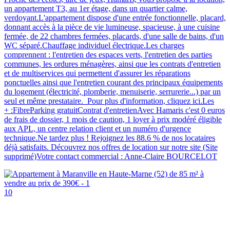
un appartement T3, au 1er étage, dans un quartier calme,
verdoyant.L'appartement dispose d'une entrée fonctionnelle, placard,
donnant accès à la pièce de vie lumineuse, spacieuse, à une cuisine
fermée, de 22 chambres fermées, placards, d'une salle de bains, d'un
WC séparé.Chauffage individuel électrique.Les charges
comprennent : l'entretien des espaces verts, l'entretien des parties
communes, les ordures ménagères, ainsi que les contrats d'entretien
et de multiservices qui permettent d'assurer les réparations
ponctuelles ainsi que l'entretien courant des principaux équipements
du logement (électricité, plomberie, menuiserie, serrurerie...) par un
seul et même prestataire. Pour plus d'information, cliquez ici.Les
+ :FibreParking gratuitContrat d'entretienAvec Hamaris c'est 0 euros
de frais de dossier, 1 mois de caution, 1 loyer à prix modéré éligible
aux APL, un centre relation client et un numéro d'urgence
technique.Ne tardez plus ! Rejoignez les 88.6 % de nos locataires
déjà satisfaits. Découvrez nos offres de location sur notre site (Site
supprimé)Votre contact commercial : Anne-Claire BOURCELOT
10