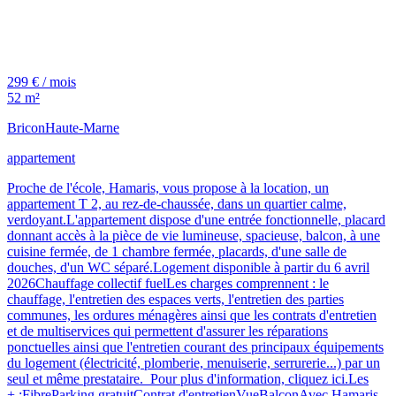
299 € / mois
52 m²
Bricon
Haute-Marne
appartement
Proche de l'école, Hamaris, vous propose à la location, un
appartement T 2, au rez-de-chaussée, dans un quartier calme,
verdoyant.L'appartement dispose d'une entrée fonctionnelle, placard
donnant accès à la pièce de vie lumineuse, spacieuse, balcon, à une
cuisine fermée, de 1 chambre fermée, placards, d'une salle de
douches, d'un WC séparé.Logement disponible à partir du 6 avril
2026Chauffage collectif fuelLes charges comprennent : le
chauffage, l'entretien des espaces verts, l'entretien des parties
communes, les ordures ménagères ainsi que les contrats d'entretien
et de multiservices qui permettent d'assurer les réparations
ponctuelles ainsi que l'entretien courant des principaux équipements
du logement (électricité, plomberie, menuiserie, serrurerie...) par un
seul et même prestataire. Pour plus d'information, cliquez ici.Les
+ :FibreParking gratuitContrat d'entretienVueBalconAvec Hamaris