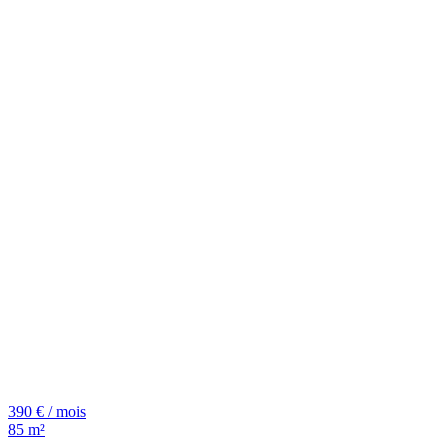
390 € / mois
85 m²