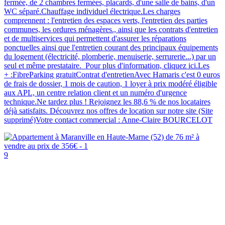
fermée, de 2 chambres fermées, placards, d'une salle de bains, d'un
WC séparé.Chauffage individuel électrique.Les charges
comprennent : l'entretien des espaces verts, l'entretien des parties
communes, les ordures ménagères., ainsi que les contrats d'entretien
et de multiservices qui permettent d'assurer les réparations
ponctuelles ainsi que l'entretien courant des principaux équipements
du logement (électricité, plomberie, menuiserie, serrurerie...) par un
seul et même prestataire. Pour plus d'information, cliquez ici.Les
+ :FibreParking gratuitContrat d'entretienAvec Hamaris c'est 0 euros
de frais de dossier, 1 mois de caution, 1 loyer à prix modéré éligible
aux APL, un centre relation client et un numéro d'urgence
technique.Ne tardez plus ! Rejoignez les 88,6 % de nos locataires
déjà satisfaits. Découvrez nos offres de location sur notre site (Site
supprimé)Votre contact commercial : Anne-Claire BOURCELOT
9