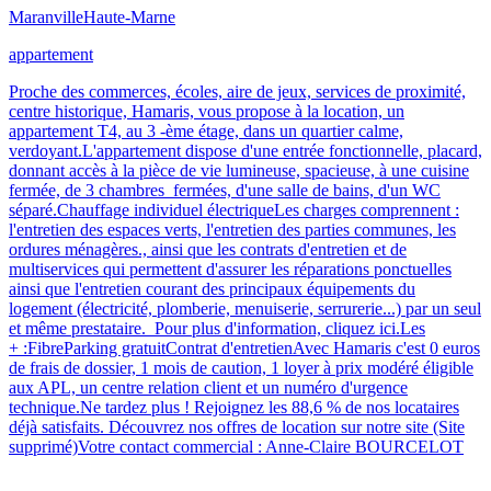
Maranville
Haute-Marne
appartement
Proche des commerces, écoles, aire de jeux, services de proximité,
centre historique, Hamaris, vous propose à la location, un
appartement T4, au 3 -ème étage, dans un quartier calme,
verdoyant.L'appartement dispose d'une entrée fonctionnelle, placard,
donnant accès à la pièce de vie lumineuse, spacieuse, à une cuisine
fermée, de 3 chambres fermées, d'une salle de bains, d'un WC
séparé.Chauffage individuel électriqueLes charges comprennent :
l'entretien des espaces verts, l'entretien des parties communes, les
ordures ménagères., ainsi que les contrats d'entretien et de
multiservices qui permettent d'assurer les réparations ponctuelles
ainsi que l'entretien courant des principaux équipements du
logement (électricité, plomberie, menuiserie, serrurerie...) par un seul
et même prestataire. Pour plus d'information, cliquez ici.Les
+ :FibreParking gratuitContrat d'entretienAvec Hamaris c'est 0 euros
de frais de dossier, 1 mois de caution, 1 loyer à prix modéré éligible
aux APL, un centre relation client et un numéro d'urgence
technique.Ne tardez plus ! Rejoignez les 88,6 % de nos locataires
déjà satisfaits. Découvrez nos offres de location sur notre site (Site
supprimé)Votre contact commercial : Anne-Claire BOURCELOT