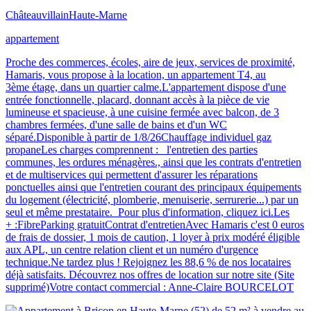
Châteauvillain
Haute-Marne
appartement
Proche des commerces, écoles, aire de jeux, services de proximité,
Hamaris, vous propose à la location, un appartement T4, au
3ème étage, dans un quartier calme.L'appartement dispose d'une
entrée fonctionnelle, placard, donnant accès à la pièce de vie
lumineuse et spacieuse, à une cuisine fermée avec balcon, de 3
chambres fermées, d'une salle de bains et d'un WC
séparé.Disponible à partir de 1/8/26Chauffage individuel gaz
propaneLes charges comprennent : l'entretien des parties
communes, les ordures ménagères., ainsi que les contrats d'entretien
et de multiservices qui permettent d'assurer les réparations
ponctuelles ainsi que l'entretien courant des principaux équipements
du logement (électricité, plomberie, menuiserie, serrurerie...) par un
seul et même prestataire. Pour plus d'information, cliquez ici.Les
+ :FibreParking gratuitContrat d'entretienAvec Hamaris c'est 0 euros
de frais de dossier, 1 mois de caution, 1 loyer à prix modéré éligible
aux APL, un centre relation client et un numéro d'urgence
technique.Ne tardez plus ! Rejoignez les 88,6 % de nos locataires
déjà satisfaits. Découvrez nos offres de location sur notre site (Site
supprimé)Votre contact commercial : Anne-Claire BOURCELOT