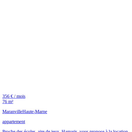
356 € / mois
76 m²
Maranville
Haute-Marne
appartement
Proche des écoles, aire de jeux, Hamaris, vous propose à la location,