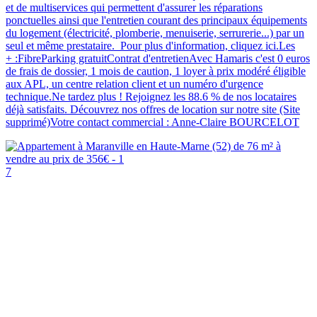
et de multiservices qui permettent d'assurer les réparations
ponctuelles ainsi que l'entretien courant des principaux équipements
du logement (électricité, plomberie, menuiserie, serrurerie...) par un
seul et même prestataire. Pour plus d'information, cliquez ici.Les
+ :FibreParking gratuitContrat d'entretienAvec Hamaris c'est 0 euros
de frais de dossier, 1 mois de caution, 1 loyer à prix modéré éligible
aux APL, un centre relation client et un numéro d'urgence
technique.Ne tardez plus ! Rejoignez les 88.6 % de nos locataires
déjà satisfaits. Découvrez nos offres de location sur notre site (Site
supprimé)Votre contact commercial : Anne-Claire BOURCELOT
7