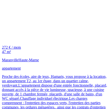
272 € / mois
47 m²
Maranville
Haute-Marne
appartement
Proche des écoles, aire de jeux, Hamaris, vous propose à la location,
un appartement T2, au 1er étage, dans un quartier calme,
verdoyant.L'appartement dispose d'une entrée fonctionnelle, placard,
donnant accès à la pièce de vie lumineuse, spacieuse, à une cuisine
ouverte, de 1 chambre fermée, placards, d'une salle de bains, d'un
WC séparé.Chauffage individuel électrique.Les charges
comprennent : l'entretien des espaces verts, l'entretien des parties
communes, les ordures ménagères., ainsi que les contrats d'entretien