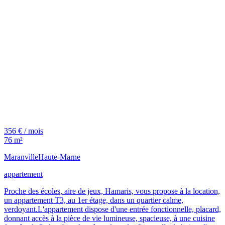
356 € / mois
76 m²
Maranville
Haute-Marne
appartement
Proche des écoles, aire de jeux, Hamaris, vous propose à la location,
un appartement T3, au 1er étage, dans un quartier calme,
verdoyant.L'appartement dispose d'une entrée fonctionnelle, placard,
donnant accès à la pièce de vie lumineuse, spacieuse, à une cuisine