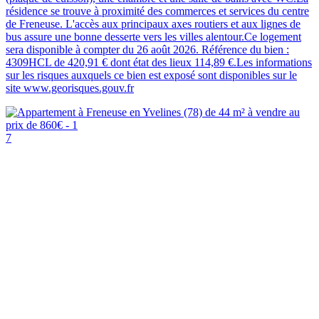
résidence se trouve à proximité des commerces et services du centre
de Freneuse. L'accès aux principaux axes routiers et aux lignes de
bus assure une bonne desserte vers les villes alentour.Ce logement
sera disponible à compter du 26 août 2026. Référence du bien :
4309HCL de 420,91 € dont état des lieux 114,89 €.Les informations
sur les risques auxquels ce bien est exposé sont disponibles sur le
site www.georisques.gouv.fr
7