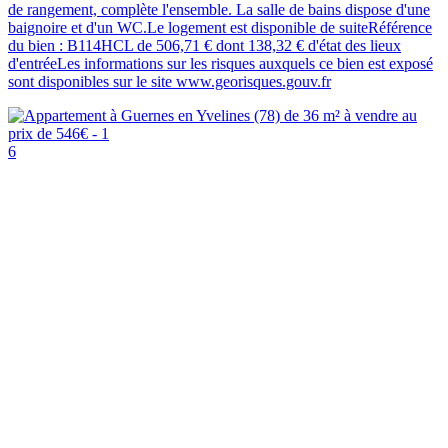
de rangement, complète l'ensemble. La salle de bains dispose d'une
baignoire et d'un WC.Le logement est disponible de suiteRéférence
du bien : B114HCL de 506,71 € dont 138,32 € d'état des lieux
d'entréeLes informations sur les risques auxquels ce bien est exposé
sont disponibles sur le site www.georisques.gouv.fr
6