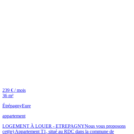
239 € / mois
36 m²
Étrépagny
Eure
appartement
LOGEMENT À LOUER - ETREPAGNYNous vous proposons
cet(te) Appartement T1, situé au RDC dans la commune de