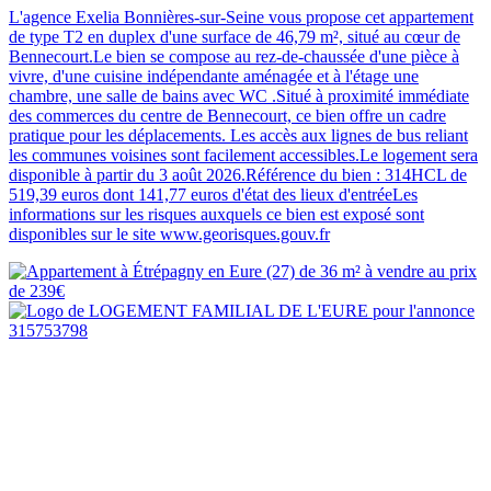
L'agence Exelia Bonnières-sur-Seine vous propose cet appartement
de type T2 en duplex d'une surface de 46,79 m², situé au cœur de
Bennecourt.Le bien se compose au rez-de-chaussée d'une pièce à
vivre, d'une cuisine indépendante aménagée et à l'étage une
chambre, une salle de bains avec WC .Situé à proximité immédiate
des commerces du centre de Bennecourt, ce bien offre un cadre
pratique pour les déplacements. Les accès aux lignes de bus reliant
les communes voisines sont facilement accessibles.Le logement sera
disponible à partir du 3 août 2026.Référence du bien : 314HCL de
519,39 euros dont 141,77 euros d'état des lieux d'entréeLes
informations sur les risques auxquels ce bien est exposé sont
disponibles sur le site www.georisques.gouv.fr