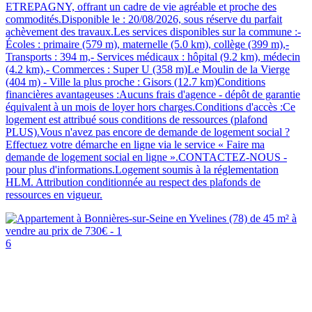
ETREPAGNY, offrant un cadre de vie agréable et proche des
commodités.Disponible le : 20/08/2026, sous réserve du parfait
achèvement des travaux.Les services disponibles sur la commune :-
Écoles : primaire (579 m), maternelle (5.0 km), collège (399 m),-
Transports : 394 m,- Services médicaux : hôpital (9.2 km), médecin
(4.2 km),- Commerces : Super U (358 m)Le Moulin de la Vierge
(404 m) - Ville la plus proche : Gisors (12.7 km)Conditions
financières avantageuses :Aucuns frais d'agence - dépôt de garantie
équivalent à un mois de loyer hors charges.Conditions d'accès :Ce
logement est attribué sous conditions de ressources (plafond
PLUS).Vous n'avez pas encore de demande de logement social ?
Effectuez votre démarche en ligne via le service « Faire ma
demande de logement social en ligne ».CONTACTEZ-NOUS -
pour plus d'informations.Logement soumis à la réglementation
HLM. Attribution conditionnée au respect des plafonds de
ressources en vigueur.
6