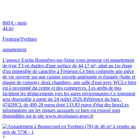
860 € / mois
44 m²
Freneuse
Yvelines
appartement
L'agence Exelia Bonnières-sur-Seine vous propose cet appartement
de type T3 en duplex d'une surface de 44,17 m², situé au 1er étage
d'un immeuble de caractère à Freneuse.Ce bien comporte une pièce
de vie ouverte sur une cuisine ouverte aménagée et équipée (hotte et
plaque de cuisson), deux chambres, une salle d'eau avec WCLe bien
est à proximité du centre et des commerces. Les arrêts de bus
facilitent les déplacements vers les gares environnantes.Ce logement
sera disponible à partir du 24 juillet 2026.Référence du bien :
4742HCL de 490,28 euros dont 133,83 euros d'état des lieuxLes
informations sur les risques auxquels ce bien est exposé sont
disponibles sur le site www.georisques.gouv.fr
7