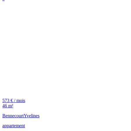
573 € / mois
46 m²
Bennecourt
Yvelines
appartement