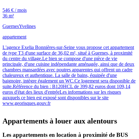
546 € / mois
36 m²
Guernes
Yvelines
appartement
L'agence Exelia Bonnières-sur-Seine vous propose cet appartement
de type T3 d'une surface de 36,02 m², situé à Guernes, à proximité
du centre du village.Le bien se compose d'une pièce de vie
principale, d'une cuisine indépendante aménagée, ainsi que de deux
chambres mansardées avec poutres apparentes qui offrent un cadre
chaleureux et authentique. La salle de bains, équipée d'une
baignoire, intègre également un WC.Ce logement sera disponible de
suite.Référence du bien : B120HCL de 399,82 euros dont 109,14
euros d'état des lieux d'entréeLes informations sur les risques
auxquels ce bien est exposé sont disponibles sur le site
www.georisques.gouv.fr
Appartements à louer aux alentours
Les appartements en location à proximité de BUS