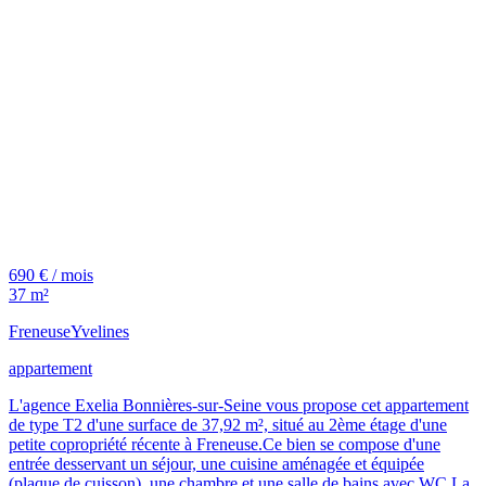
690 € / mois
37 m²
Freneuse
Yvelines
appartement
L'agence Exelia Bonnières-sur-Seine vous propose cet appartement
de type T2 d'une surface de 37,92 m², situé au 2ème étage d'une
petite copropriété récente à Freneuse.Ce bien se compose d'une
entrée desservant un séjour, une cuisine aménagée et équipée
(plaque de cuisson), une chambre et une salle de bains avec WC.La