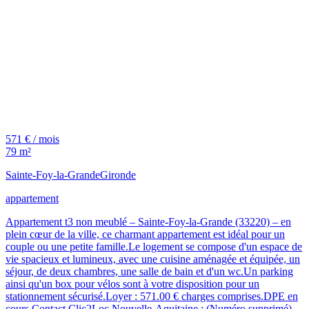
571 € / mois
79 m²
Sainte-Foy-la-Grande
Gironde
appartement
Appartement t3 non meublé – Sainte-Foy-la-Grande (33220) – en
plein cœur de la ville, ce charmant appartement est idéal pour un
couple ou une petite famille.Le logement se compose d'un espace de
vie spacieux et lumineux, avec une cuisine aménagée et équipée, un
séjour, de deux chambres, une salle de bain et d'un wc.Un parking
ainsi qu'un box pour vélos sont à votre disposition pour un
stationnement sécurisé.Loyer : 571.00 € charges comprises.DPE en
cours.Contact Clic2Loc Nouvelle-Aquitaine : (Numéro supprimé)