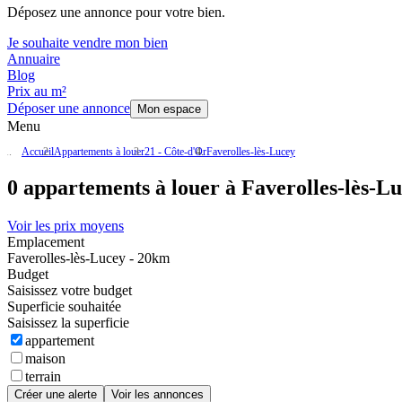
Déposez une annonce pour votre bien.
Je souhaite vendre mon bien
Annuaire
Blog
Prix au m²
Déposer une annonce
Mon espace
Menu
Accueil
Appartements à louer
21 - Côte-d'Or
Faverolles-lès-Lucey
0 appartements à louer à Faverolles-lès-L
Voir les prix moyens
Emplacement
Faverolles-lès-Lucey - 20km
Budget
Saisissez votre budget
Superficie souhaitée
Saisissez la superficie
appartement
maison
terrain
Créer une alerte
Voir les annonces