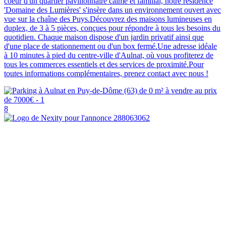
coeur d'un quartier pavillonnaire calme et familial, notre résidence
'Domaine des Lumières' s'insère dans un environnement ouvert avec
vue sur la chaîne des Puys.Découvrez des maisons lumineuses en
duplex, de 3 à 5 pièces, conçues pour répondre à tous les besoins du
quotidien. Chaque maison dispose d'un jardin privatif ainsi que
d'une place de stationnement ou d'un box fermé.Une adresse idéale
à 10 minutes à pied du centre-ville d'Aulnat, où vous profiterez de
tous les commerces essentiels et des services de proximité.Pour
toutes informations complémentaires, prenez contact avec nous !
8