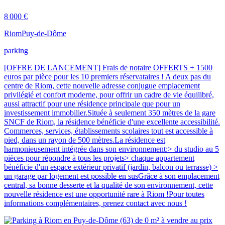
8 000 €
Riom
Puy-de-Dôme
parking
[OFFRE DE LANCEMENT] Frais de notaire OFFERTS + 1500
euros par pièce pour les 10 premiers réservataires ! A deux pas du
centre de Riom, cette nouvelle adresse conjugue emplacement
privilégié et confort moderne, pour offrir un cadre de vie équilibré,
aussi attractif pour une résidence principale que pour un
investissement immobilier.Située à seulement 350 mètres de la gare
SNCF de Riom, la résidence bénéficie d'une excellente accessibilité.
Commerces, services, établissements scolaires tout est accessible à
pied, dans un rayon de 500 mètres.La résidence est
harmonieusement intégrée dans son environnement:> du studio au 5
pièces pour répondre à tous les projets> chaque appartement
bénéficie d'un espace extérieur privatif (jardin, balcon ou terrasse) >
un garage par logement est possible en susGrâce à son emplacement
central, sa bonne desserte et la qualité de son environnement, cette
nouvelle résidence est une opportunité rare à Riom !Pour toutes
informations complémentaires, prenez contact avec nous !