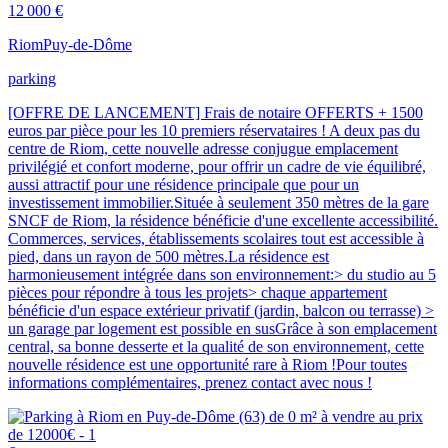
12 000 €
Riom
Puy-de-Dôme
parking
[OFFRE DE LANCEMENT] Frais de notaire OFFERTS + 1500
euros par pièce pour les 10 premiers réservataires ! A deux pas du
centre de Riom, cette nouvelle adresse conjugue emplacement
privilégié et confort moderne, pour offrir un cadre de vie équilibré,
aussi attractif pour une résidence principale que pour un
investissement immobilier.Située à seulement 350 mètres de la gare
SNCF de Riom, la résidence bénéficie d'une excellente accessibilité.
Commerces, services, établissements scolaires tout est accessible à
pied, dans un rayon de 500 mètres.La résidence est
harmonieusement intégrée dans son environnement:> du studio au 5
pièces pour répondre à tous les projets> chaque appartement
bénéficie d'un espace extérieur privatif (jardin, balcon ou terrasse) >
un garage par logement est possible en susGrâce à son emplacement
central, sa bonne desserte et la qualité de son environnement, cette
nouvelle résidence est une opportunité rare à Riom !Pour toutes
informations complémentaires, prenez contact avec nous !