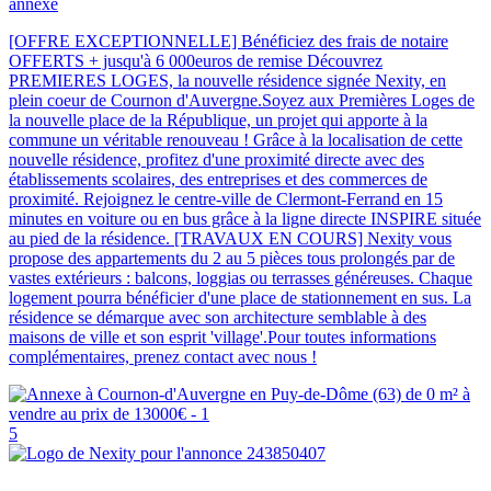
annexe
[OFFRE EXCEPTIONNELLE] Bénéficiez des frais de notaire
OFFERTS + jusqu'à 6 000euros de remise Découvrez
PREMIERES LOGES, la nouvelle résidence signée Nexity, en
plein coeur de Cournon d'Auvergne.Soyez aux Premières Loges de
la nouvelle place de la République, un projet qui apporte à la
commune un véritable renouveau ! Grâce à la localisation de cette
nouvelle résidence, profitez d'une proximité directe avec des
établissements scolaires, des entreprises et des commerces de
proximité. Rejoignez le centre-ville de Clermont-Ferrand en 15
minutes en voiture ou en bus grâce à la ligne directe INSPIRE située
au pied de la résidence. [TRAVAUX EN COURS] Nexity vous
propose des appartements du 2 au 5 pièces tous prolongés par de
vastes extérieurs : balcons, loggias ou terrasses généreuses. Chaque
logement pourra bénéficier d'une place de stationnement en sus. La
résidence se démarque avec son architecture semblable à des
maisons de ville et son esprit 'village'.Pour toutes informations
complémentaires, prenez contact avec nous !
5