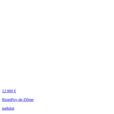
12 000 €
Riom
Puy-de-Dôme
parking