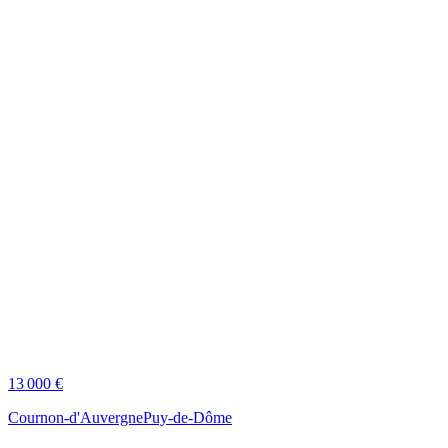
13 000 €
Cournon-d'Auvergne
Puy-de-Dôme