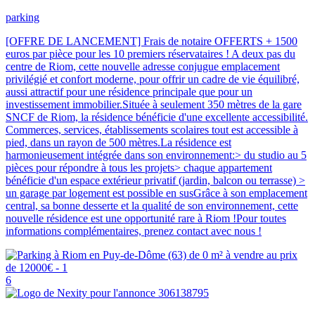
parking
[OFFRE DE LANCEMENT] Frais de notaire OFFERTS + 1500
euros par pièce pour les 10 premiers réservataires ! A deux pas du
centre de Riom, cette nouvelle adresse conjugue emplacement
privilégié et confort moderne, pour offrir un cadre de vie équilibré,
aussi attractif pour une résidence principale que pour un
investissement immobilier.Située à seulement 350 mètres de la gare
SNCF de Riom, la résidence bénéficie d'une excellente accessibilité.
Commerces, services, établissements scolaires tout est accessible à
pied, dans un rayon de 500 mètres.La résidence est
harmonieusement intégrée dans son environnement:> du studio au 5
pièces pour répondre à tous les projets> chaque appartement
bénéficie d'un espace extérieur privatif (jardin, balcon ou terrasse) >
un garage par logement est possible en susGrâce à son emplacement
central, sa bonne desserte et la qualité de son environnement, cette
nouvelle résidence est une opportunité rare à Riom !Pour toutes
informations complémentaires, prenez contact avec nous !
6