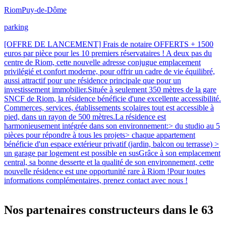
Riom
Puy-de-Dôme
parking
[OFFRE DE LANCEMENT] Frais de notaire OFFERTS + 1500
euros par pièce pour les 10 premiers réservataires ! A deux pas du
centre de Riom, cette nouvelle adresse conjugue emplacement
privilégié et confort moderne, pour offrir un cadre de vie équilibré,
aussi attractif pour une résidence principale que pour un
investissement immobilier.Située à seulement 350 mètres de la gare
SNCF de Riom, la résidence bénéficie d'une excellente accessibilité.
Commerces, services, établissements scolaires tout est accessible à
pied, dans un rayon de 500 mètres.La résidence est
harmonieusement intégrée dans son environnement:> du studio au 5
pièces pour répondre à tous les projets> chaque appartement
bénéficie d'un espace extérieur privatif (jardin, balcon ou terrasse) >
un garage par logement est possible en susGrâce à son emplacement
central, sa bonne desserte et la qualité de son environnement, cette
nouvelle résidence est une opportunité rare à Riom !Pour toutes
informations complémentaires, prenez contact avec nous !
Nos partenaires constructeurs dans le 63