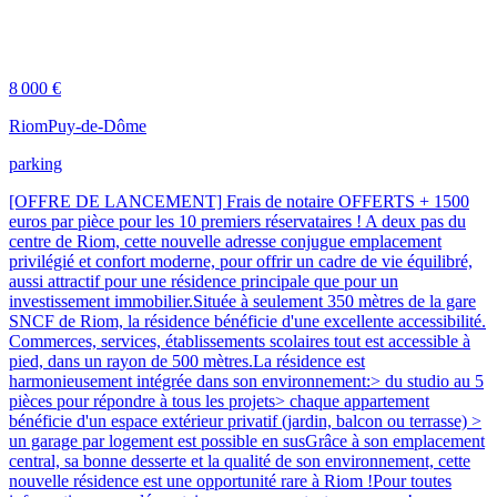
8 000 €
Riom
Puy-de-Dôme
parking
[OFFRE DE LANCEMENT] Frais de notaire OFFERTS + 1500
euros par pièce pour les 10 premiers réservataires ! A deux pas du
centre de Riom, cette nouvelle adresse conjugue emplacement
privilégié et confort moderne, pour offrir un cadre de vie équilibré,
aussi attractif pour une résidence principale que pour un
investissement immobilier.Située à seulement 350 mètres de la gare
SNCF de Riom, la résidence bénéficie d'une excellente accessibilité.
Commerces, services, établissements scolaires tout est accessible à
pied, dans un rayon de 500 mètres.La résidence est
harmonieusement intégrée dans son environnement:> du studio au 5
pièces pour répondre à tous les projets> chaque appartement
bénéficie d'un espace extérieur privatif (jardin, balcon ou terrasse) >
un garage par logement est possible en susGrâce à son emplacement
central, sa bonne desserte et la qualité de son environnement, cette
nouvelle résidence est une opportunité rare à Riom !Pour toutes