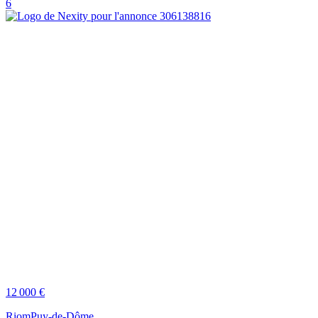
6
12 000 €
Riom
Puy-de-Dôme