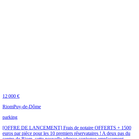
12 000 €
Riom
Puy-de-Dôme
parking
[OFFRE DE LANCEMENT] Frais de notaire OFFERTS + 1500
euros par pièce pour les 10 premiers réservataires ! A deux pas du
centre de Riom, cette nouvelle adresse conjugue emplacement