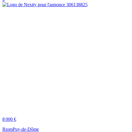
8 000 €
Riom
Puy-de-Dôme