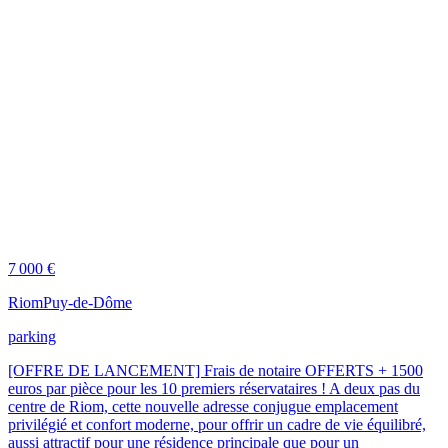
7 000 €
Riom
Puy-de-Dôme
parking
[OFFRE DE LANCEMENT] Frais de notaire OFFERTS + 1500
euros par pièce pour les 10 premiers réservataires ! A deux pas du
centre de Riom, cette nouvelle adresse conjugue emplacement
privilégié et confort moderne, pour offrir un cadre de vie équilibré,
aussi attractif pour une résidence principale que pour un