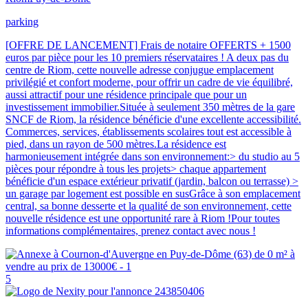
parking
[OFFRE DE LANCEMENT] Frais de notaire OFFERTS + 1500
euros par pièce pour les 10 premiers réservataires ! A deux pas du
centre de Riom, cette nouvelle adresse conjugue emplacement
privilégié et confort moderne, pour offrir un cadre de vie équilibré,
aussi attractif pour une résidence principale que pour un
investissement immobilier.Située à seulement 350 mètres de la gare
SNCF de Riom, la résidence bénéficie d'une excellente accessibilité.
Commerces, services, établissements scolaires tout est accessible à
pied, dans un rayon de 500 mètres.La résidence est
harmonieusement intégrée dans son environnement:> du studio au 5
pièces pour répondre à tous les projets> chaque appartement
bénéficie d'un espace extérieur privatif (jardin, balcon ou terrasse) >
un garage par logement est possible en susGrâce à son emplacement
central, sa bonne desserte et la qualité de son environnement, cette
nouvelle résidence est une opportunité rare à Riom !Pour toutes
informations complémentaires, prenez contact avec nous !
5