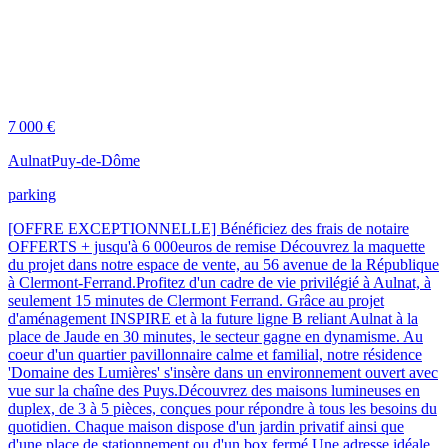
7 000 €
Aulnat
Puy-de-Dôme
parking
[OFFRE EXCEPTIONNELLE] Bénéficiez des frais de notaire
OFFERTS + jusqu'à 6 000euros de remise Découvrez la maquette
du projet dans notre espace de vente, au 56 avenue de la République
à Clermont-Ferrand.Profitez d'un cadre de vie privilégié à Aulnat, à
seulement 15 minutes de Clermont Ferrand. Grâce au projet
d'aménagement INSPIRE et à la future ligne B reliant Aulnat à la
place de Jaude en 30 minutes, le secteur gagne en dynamisme. Au
coeur d'un quartier pavillonnaire calme et familial, notre résidence
'Domaine des Lumières' s'insère dans un environnement ouvert avec
vue sur la chaîne des Puys.Découvrez des maisons lumineuses en
duplex, de 3 à 5 pièces, conçues pour répondre à tous les besoins du
quotidien. Chaque maison dispose d'un jardin privatif ainsi que
d'une place de stationnement ou d'un box fermé.Une adresse idéale