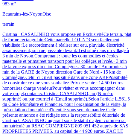
983 m²
Beaurains-lès-Noyon
Oise
terrain
Cristina - CASALINHO vous propose en ExclusivitéCe terrain, plat
de forme rectangulaireCette parcelle LOT N°3 sera facilement
viabilisée :Le raccordement à réaliser sur eau, pluviale, électricité,
assainissement, sur rue passante devant.Il est situé dans un village à
3 min de Noyon.Comprenant : toute les commodités et écoles :
maternelle et primaireet transport pour les collèges et lycée.- 3 min
de la voie express direction Compiègne.- 30 km de l'Autoroute.- 5
min de la GARE de Noyon direction Gare de Nord.- 15 km de
Compiègne.Celui-ci : n'est pas situé dans une zone ABFPossibilité
de construire ce que vous souhaitez.Prix de vente : 14.500 euros
honoraires charge vendeurPour visiter et vous accompagner dans
votre projet,contactez Cristina CASALINHO, au (Numéro
supprimé) ou,par courriel à (Email supprimé).Selon l'article L.561.5
du Code Monétaire et Financier, pour l'organisation de la visite, la
présentation d'une pièce d'identité vous sera demandée.Cette
présente annonce a été rédigée sous la responsabilité éditoriale de
Cristina CASALINHO agissant sous le statut d'agent commercial
immatriculé au RSAC COMPIEGNE 899 051 452 auprès de SAS
PROPRIETES PRIVEES, au capital de 44 920 euros, ZAC LE