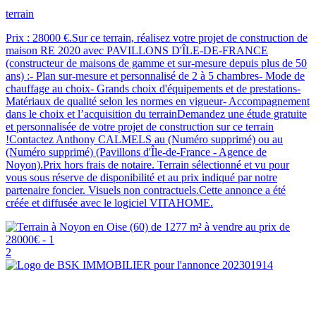
terrain
Prix : 28000 €.Sur ce terrain, réalisez votre projet de construction de
maison RE 2020 avec PAVILLONS D'ÎLE-DE-FRANCE
(constructeur de maisons de gamme et sur-mesure depuis plus de 50
ans) :- Plan sur-mesure et personnalisé de 2 à 5 chambres- Mode de
chauffage au choix- Grands choix d'équipements et de prestations-
Matériaux de qualité selon les normes en vigueur- Accompagnement
dans le choix et l’acquisition du terrainDemandez une étude gratuite
et personnalisée de votre projet de construction sur ce terrain
!Contactez Anthony CALMELS au (Numéro supprimé) ou au
(Numéro supprimé) (Pavillons d'Île-de-France - Agence de
Noyon).Prix hors frais de notaire. Terrain sélectionné et vu pour
vous sous réserve de disponibilité et au prix indiqué par notre
partenaire foncier. Visuels non contractuels.Cette annonce a été
créée et diffusée avec le logiciel VITAHOME.
2