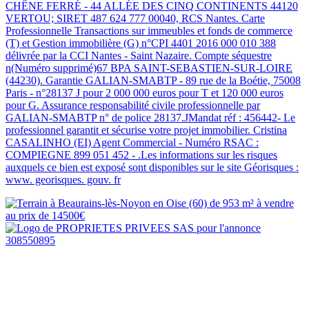
CHÊNE FERRÉ - 44 ALLÉE DES CINQ CONTINENTS 44120
VERTOU; SIRET 487 624 777 00040, RCS Nantes. Carte
Professionnelle Transactions sur immeubles et fonds de commerce
(T) et Gestion immobilière (G) n°CPI 4401 2016 000 010 388
délivrée par la CCI Nantes - Saint Nazaire. Compte séquestre
n(Numéro supprimé)67 BPA SAINT-SEBASTIEN-SUR-LOIRE
(44230). Garantie GALIAN-SMABTP - 89 rue de la Boétie, 75008
Paris - n°28137 J pour 2 000 000 euros pour T et 120 000 euros
pour G. Assurance responsabilité civile professionnelle par
GALIAN-SMABTP n° de police 28137.JMandat réf : 456442- Le
professionnel garantit et sécurise votre projet immobilier. Cristina
CASALINHO (EI) Agent Commercial - Numéro RSAC :
COMPIEGNE 899 051 452 - .Les informations sur les risques
auxquels ce bien est exposé sont disponibles sur le site Géorisques :
www. georisques. gouv. fr