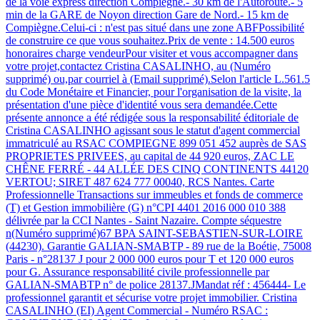
de la voie express direction Compiègne.- 30 km de l'Autoroute.- 5
min de la GARE de Noyon direction Gare de Nord.- 15 km de
Compiègne.Celui-ci : n'est pas situé dans une zone ABFPossibilité
de construire ce que vous souhaitez.Prix de vente : 14.500 euros
honoraires charge vendeurPour visiter et vous accompagner dans
votre projet,contactez Cristina CASALINHO, au (Numéro
supprimé) ou,par courriel à (Email supprimé).Selon l'article L.561.5
du Code Monétaire et Financier, pour l'organisation de la visite, la
présentation d'une pièce d'identité vous sera demandée.Cette
présente annonce a été rédigée sous la responsabilité éditoriale de
Cristina CASALINHO agissant sous le statut d'agent commercial
immatriculé au RSAC COMPIEGNE 899 051 452 auprès de SAS
PROPRIETES PRIVEES, au capital de 44 920 euros, ZAC LE
CHÊNE FERRÉ - 44 ALLÉE DES CINQ CONTINENTS 44120
VERTOU; SIRET 487 624 777 00040, RCS Nantes. Carte
Professionnelle Transactions sur immeubles et fonds de commerce
(T) et Gestion immobilière (G) n°CPI 4401 2016 000 010 388
délivrée par la CCI Nantes - Saint Nazaire. Compte séquestre
n(Numéro supprimé)67 BPA SAINT-SEBASTIEN-SUR-LOIRE
(44230). Garantie GALIAN-SMABTP - 89 rue de la Boétie, 75008
Paris - n°28137 J pour 2 000 000 euros pour T et 120 000 euros
pour G. Assurance responsabilité civile professionnelle par
GALIAN-SMABTP n° de police 28137.JMandat réf : 456444- Le
professionnel garantit et sécurise votre projet immobilier. Cristina
CASALINHO (EI) Agent Commercial - Numéro RSAC :