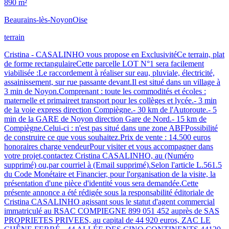
890 m²
Beaurains-lès-Noyon
Oise
terrain
Cristina - CASALINHO vous propose en ExclusivitéCe terrain, plat
de forme rectangulaireCette parcelle LOT N°1 sera facilement
viabilisée :Le raccordement à réaliser sur eau, pluviale, électricité,
assainissement, sur rue passante devant.Il est situé dans un village à
3 min de Noyon.Comprenant : toute les commodités et écoles :
maternelle et primaireet transport pour les collèges et lycée.- 3 min
de la voie express direction Compiègne.- 30 km de l'Autoroute.- 5
min de la GARE de Noyon direction Gare de Nord.- 15 km de
Compiègne.Celui-ci : n'est pas situé dans une zone ABFPossibilité
de construire ce que vous souhaitez.Prix de vente : 14.500 euros
honoraires charge vendeurPour visiter et vous accompagner dans
votre projet,contactez Cristina CASALINHO, au (Numéro
supprimé) ou,par courriel à (Email supprimé).Selon l'article L.561.5
du Code Monétaire et Financier, pour l'organisation de la visite, la
présentation d'une pièce d'identité vous sera demandée.Cette
présente annonce a été rédigée sous la responsabilité éditoriale de
Cristina CASALINHO agissant sous le statut d'agent commercial
immatriculé au RSAC COMPIEGNE 899 051 452 auprès de SAS
PROPRIETES PRIVEES, au capital de 44 920 euros, ZAC LE