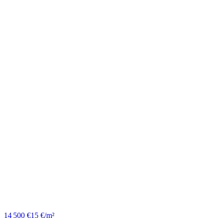
14 500 €
15 €/m²