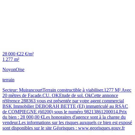
28 000 €
22 €/m²
1 277 m²
Noyon
Oise
terrain
Secteur: MuirancourtTerrain constructible à viabiliser.1277 M² Avec
20 mètres de Façade.CU. OKEtude de sol. OkCette annonce
référence 288363 vous est présentée par votre agent commercial
BSK Immobilier DEBORAH BETTE (EI) immatriculé au RSAC
de COMPIEGNE (60200) sous le numéro 98213861200014.Prix
du bien : 28 000,00 €Les honoraires d'agence sont à la charge du
vendeur.Les informations sur les risques auxquels ce bien est exposé
sont disponibles sur le site Géorisques : www.georisques.gouv.fr