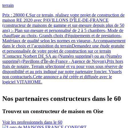
terrain
Prix : 28000 €.Sur ce terrain, réalisez votre projet de construction de
maison RE 2020 avec PAVILLONS D'ÎLE-DE-FRANCE
(constructeur de maisons de gamme et sur-mesure depuis plus de 50
ans) :- Plan sur-mesure et personnalisé de 2 à 5 chambres- Mode de
chauffage au choix- Grands choix d'équipements et de prestations-
Matériaux de qualité selon les normes en vigueur- Accompagnement
dans le choix et l’acquisition du terrainDemandez une étude gratuite
et personnalisée de votre projet de construction sur ce terrain
!Contactez Norbert DE SA au (Numéro supprimé) ou au (Numéro
supprimé) (Pavillons d'Île-de-France - Agence de Noyon).Prix hors
frais de notaire. Terrain sélectionné et vu pour vous sous réserve de
disponibilité et au prix indiqué par notre partenaire foncier. Visuels
non contractuels.Cette annonce a été créée et diffusée avec le
logiciel VITAHOME.
Nos partenaires constructeurs dans le 60
Trouvez un constructeur de maison en Oise
Voir les professionnels dans le 60