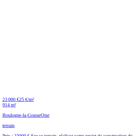
23 000 €
25 €/m²
914 m²
Boulogne-la-Grasse
Oise
terrain
Prix : 23000 €.Sur ce terrain, réalisez votre projet de construction de