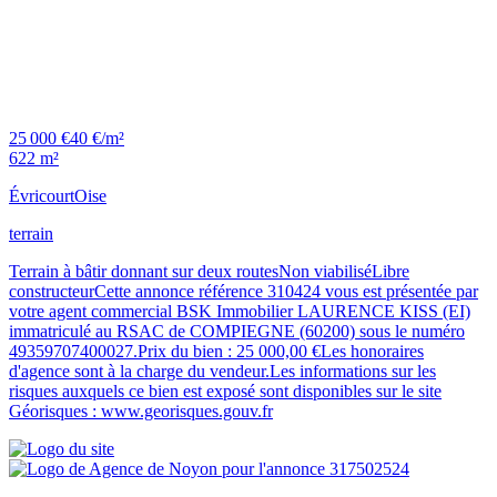
25 000 €
40 €/m²
622 m²
Évricourt
Oise
terrain
Terrain à bâtir donnant sur deux routesNon viabiliséLibre
constructeurCette annonce référence 310424 vous est présentée par
votre agent commercial BSK Immobilier LAURENCE KISS (EI)
immatriculé au RSAC de COMPIEGNE (60200) sous le numéro
49359707400027.Prix du bien : 25 000,00 €Les honoraires
d'agence sont à la charge du vendeur.Les informations sur les
risques auxquels ce bien est exposé sont disponibles sur le site
Géorisques : www.georisques.gouv.fr