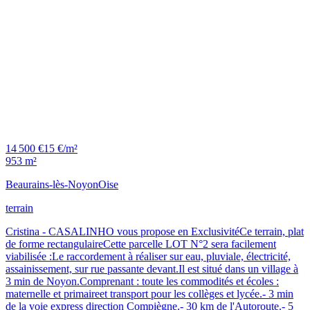
14 500 €
15 €/m²
953 m²
Beaurains-lès-Noyon
Oise
terrain
Cristina - CASALINHO vous propose en ExclusivitéCe terrain, plat
de forme rectangulaireCette parcelle LOT N°2 sera facilement
viabilisée :Le raccordement à réaliser sur eau, pluviale, électricité,
assainissement, sur rue passante devant.Il est situé dans un village à
3 min de Noyon.Comprenant : toute les commodités et écoles :
maternelle et primaireet transport pour les collèges et lycée.- 3 min
de la voie express direction Compiègne.- 30 km de l'Autoroute.- 5