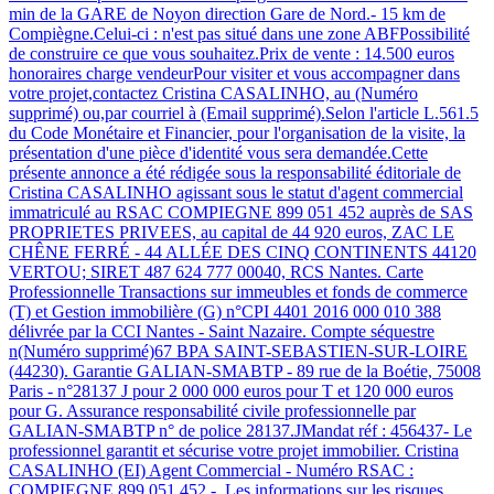
min de la GARE de Noyon direction Gare de Nord.- 15 km de
Compiègne.Celui-ci : n'est pas situé dans une zone ABFPossibilité
de construire ce que vous souhaitez.Prix de vente : 14.500 euros
honoraires charge vendeurPour visiter et vous accompagner dans
votre projet,contactez Cristina CASALINHO, au (Numéro
supprimé) ou,par courriel à (Email supprimé).Selon l'article L.561.5
du Code Monétaire et Financier, pour l'organisation de la visite, la
présentation d'une pièce d'identité vous sera demandée.Cette
présente annonce a été rédigée sous la responsabilité éditoriale de
Cristina CASALINHO agissant sous le statut d'agent commercial
immatriculé au RSAC COMPIEGNE 899 051 452 auprès de SAS
PROPRIETES PRIVEES, au capital de 44 920 euros, ZAC LE
CHÊNE FERRÉ - 44 ALLÉE DES CINQ CONTINENTS 44120
VERTOU; SIRET 487 624 777 00040, RCS Nantes. Carte
Professionnelle Transactions sur immeubles et fonds de commerce
(T) et Gestion immobilière (G) n°CPI 4401 2016 000 010 388
délivrée par la CCI Nantes - Saint Nazaire. Compte séquestre
n(Numéro supprimé)67 BPA SAINT-SEBASTIEN-SUR-LOIRE
(44230). Garantie GALIAN-SMABTP - 89 rue de la Boétie, 75008
Paris - n°28137 J pour 2 000 000 euros pour T et 120 000 euros
pour G. Assurance responsabilité civile professionnelle par
GALIAN-SMABTP n° de police 28137.JMandat réf : 456437- Le
professionnel garantit et sécurise votre projet immobilier. Cristina
CASALINHO (EI) Agent Commercial - Numéro RSAC :
COMPIEGNE 899 051 452 - .Les informations sur les risques