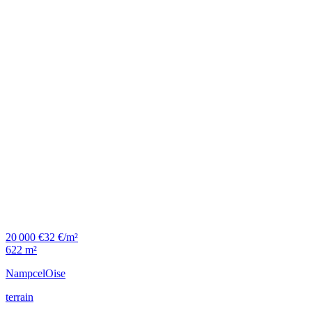
20 000 €
32 €/m²
622 m²
Nampcel
Oise
terrain