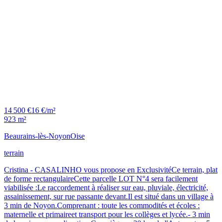
14 500 €
16 €/m²
923 m²
Beaurains-lès-Noyon
Oise
terrain
Cristina - CASALINHO vous propose en ExclusivitéCe terrain, plat
de forme rectangulaireCette parcelle LOT N°4 sera facilement
viabilisée :Le raccordement à réaliser sur eau, pluviale, électricité,
assainissement, sur rue passante devant.Il est situé dans un village à
3 min de Noyon.Comprenant : toute les commodités et écoles :
maternelle et primaireet transport pour les collèges et lycée.- 3 min