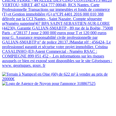
CHÊNE FERRÉ - 44 ALLÉE DES CINQ CONTINENTS 44120
VERTOU; SIRET 487 624 777 00040, RCS Nantes. Carte
Professionnelle Transactions sur immeubles et fonds de commerce
(T) et Gestion immobilière (G) n°CPI 4401 2016 000 010 388
délivrée par la CCI Nantes - Saint Nazaire. Compte séquestre
n(Numéro supprimé)67 BPA SAINT-SEBASTIEN-SUR-LOIRE
(44230). Garantie GALIAN-SMABTP - 89 rue de la Boétie, 75008
Paris - n°28137 J pour 2 000 000 euros pour T et 120 000 euros
pour G. Assurance responsabilité civile professionnelle par
GALIAN-SMABTP n° de police 28137.JMandat réf : 456424- Le
professionnel garantit et sécurise votre projet immobilier. Cristina
CASALINHO (EI) Agent Commercial - Numéro RSAC :
COMPIEGNE 899 051 452 - .Les informations sur les risques
auxquels ce bien est exposé sont disponibles sur le site Géorisques :
www. georisques. gouv. fr