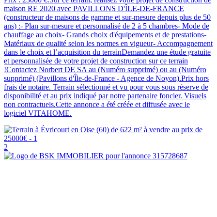
maison RE 2020 avec PAVILLONS D'ÎLE-DE-FRANCE
(constructeur de maisons de gamme et sur-mesure depuis plus de 50
ans) :- Plan sur-mesure et personnalisé de 2 à 5 chambres- Mode de
chauffage au choix- Grands choix d'équipements et de prestations-
Matériaux de qualité selon les normes en vigueur- Accompagnement
dans le choix et l’acquisition du terrainDemandez une étude gratuite
et personnalisée de votre projet de construction sur ce terrain
!Contactez Norbert DE SA au (Numéro supprimé) ou au (Numéro
supprimé) (Pavillons d'Île-de-France - Agence de Noyon).Prix hors
frais de notaire. Terrain sélectionné et vu pour vous sous réserve de
disponibilité et au prix indiqué par notre partenaire foncier. Visuels
non contractuels.Cette annonce a été créée et diffusée avec le
logiciel VITAHOME.
2