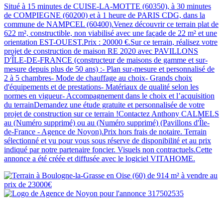
Situé à 15 minutes de CUISE-LA-MOTTE (60350), à 30 minutes
de COMPIEGNE (60200) et à 1 heure de PARIS CDG, dans la
commune de NAMPCEL (60400).Venez découvrir ce terrain plat de
622 m², constructible, non viabilisé avec une façade de 22 m² et une
orientation EST-OUEST.Prix : 20000 €.Sur ce terrain, réalisez votre
projet de construction de maison RE 2020 avec PAVILLONS
D'ÎLE-DE-FRANCE (constructeur de maisons de gamme et sur-
mesure depuis plus de 50 ans) :- Plan sur-mesure et personnalisé de
2 à 5 chambres- Mode de chauffage au choix- Grands choix
d'équipements et de prestations- Matériaux de qualité selon les
normes en vigueur- Accompagnement dans le choix et l’acquisition
du terrainDemandez une étude gratuite et personnalisée de votre
projet de construction sur ce terrain !Contactez Anthony CALMELS
au (Numéro supprimé) ou au (Numéro supprimé) (Pavillons d'Île-
de-France - Agence de Noyon).Prix hors frais de notaire. Terrain
sélectionné et vu pour vous sous réserve de disponibilité et au prix
indiqué par notre partenaire foncier. Visuels non contractuels.Cette
annonce a été créée et diffusée avec le logiciel VITAHOME.