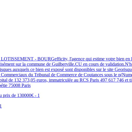
NT - BOURGefficity, l'agence qui estime votre bien en ligne, vou
écisément sur la commune de Guilberville.CU en cours de validation.N'h
s risques auxquels ce bien est exposé sont disponibles sur le site Geori
ts Commerciaux du Tribunal de Commerce de Coutances sous le n(Numér
capital de 132 373,05 euros, immatriculée au RCS Paris 497 617 746 et t
étie 75008 Paris