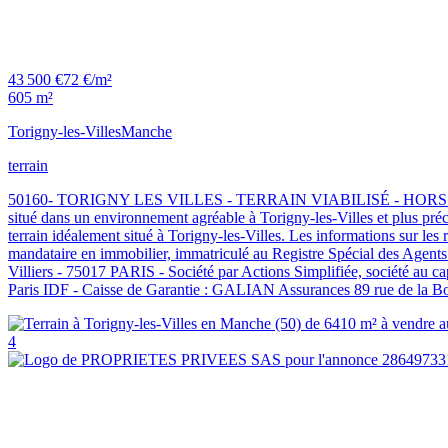
43 500 €
72 €/m²
605 m²
Torigny-les-Villes
Manche
terrain
50160- TORIGNY LES VILLES - TERRAIN VIABILISÉ - HORS LOTISSEME
situé dans un environnement agréable à Torigny-les-Villes et plus pr
terrain idéalement situé à Torigny-les-Villes. Les informations sur le
mandataire en immobilier, immatriculé au Registre Spécial des Agen
Villiers - 75017 PARIS - Société par Actions Simplifiée, société au 
Paris IDF - Caisse de Garantie : GALIAN Assurances 89 rue de la Bo
4