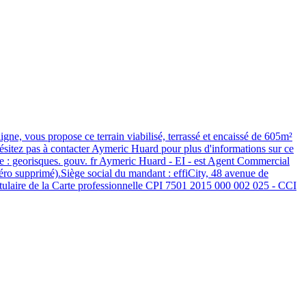
s propose ce terrain viabilisé, terrassé et encaissé de 605m²
ésitez pas à contacter Aymeric Huard pour plus d'informations sur ce
sque : georisques. gouv. fr Aymeric Huard - EI - est Agent Commercial
o supprimé).Siège social du mandant : effiCity, 48 avenue de
itulaire de la Carte professionnelle CPI 7501 2015 000 002 025 - CCI