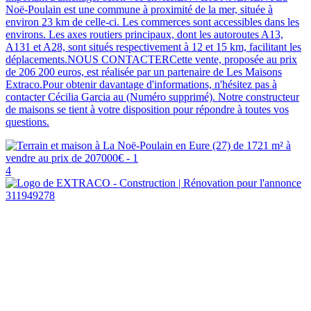
Noë-Poulain est une commune à proximité de la mer, située à
environ 23 km de celle-ci. Les commerces sont accessibles dans les
environs. Les axes routiers principaux, dont les autoroutes A13,
A131 et A28, sont situés respectivement à 12 et 15 km, facilitant les
déplacements.NOUS CONTACTERCette vente, proposée au prix
de 206 200 euros, est réalisée par un partenaire de Les Maisons
Extraco.Pour obtenir davantage d'informations, n'hésitez pas à
contacter Cécilia Garcia au (Numéro supprimé). Notre constructeur
de maisons se tient à votre disposition pour répondre à toutes vos
questions.
4