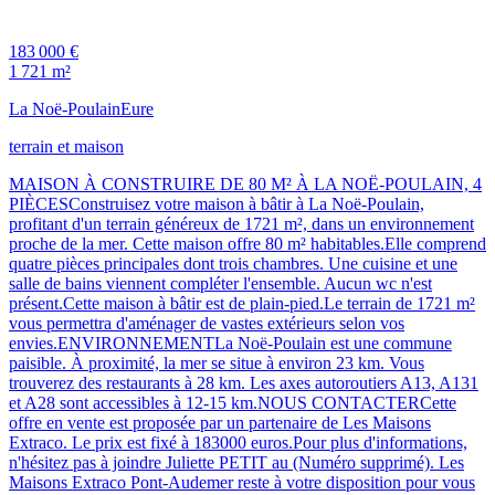
183 000 €
1 721 m²
La Noë-Poulain
Eure
terrain et maison
MAISON À CONSTRUIRE DE 80 M² À LA NOË-POULAIN, 4
PIÈCESConstruisez votre maison à bâtir à La Noë-Poulain,
profitant d'un terrain généreux de 1721 m², dans un environnement
proche de la mer. Cette maison offre 80 m² habitables.Elle comprend
quatre pièces principales dont trois chambres. Une cuisine et une
salle de bains viennent compléter l'ensemble. Aucun wc n'est
présent.Cette maison à bâtir est de plain-pied.Le terrain de 1721 m²
vous permettra d'aménager de vastes extérieurs selon vos
envies.ENVIRONNEMENTLa Noë-Poulain est une commune
paisible. À proximité, la mer se situe à environ 23 km. Vous
trouverez des restaurants à 28 km. Les axes autoroutiers A13, A131
et A28 sont accessibles à 12-15 km.NOUS CONTACTERCette
offre en vente est proposée par un partenaire de Les Maisons
Extraco. Le prix est fixé à 183000 euros.Pour plus d'informations,
n'hésitez pas à joindre Juliette PETIT au (Numéro supprimé). Les
Maisons Extraco Pont-Audemer reste à votre disposition pour vous