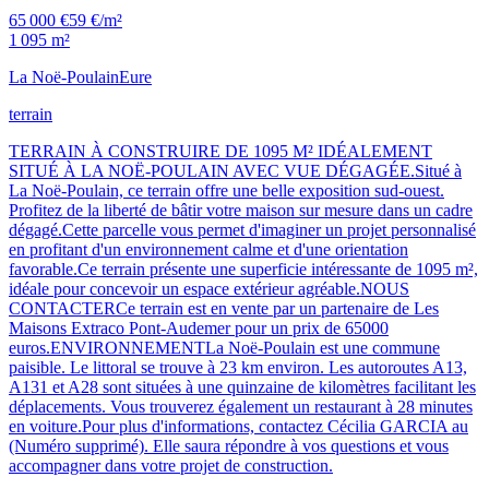
65 000 €
59 €/m²
1 095 m²
La Noë-Poulain
Eure
terrain
TERRAIN À CONSTRUIRE DE 1095 M² IDÉALEMENT
SITUÉ À LA NOË-POULAIN AVEC VUE DÉGAGÉE.Situé à
La Noë-Poulain, ce terrain offre une belle exposition sud-ouest.
Profitez de la liberté de bâtir votre maison sur mesure dans un cadre
dégagé.Cette parcelle vous permet d'imaginer un projet personnalisé
en profitant d'un environnement calme et d'une orientation
favorable.Ce terrain présente une superficie intéressante de 1095 m²,
idéale pour concevoir un espace extérieur agréable.NOUS
CONTACTERCe terrain est en vente par un partenaire de Les
Maisons Extraco Pont-Audemer pour un prix de 65000
euros.ENVIRONNEMENTLa Noë-Poulain est une commune
paisible. Le littoral se trouve à 23 km environ. Les autoroutes A13,
A131 et A28 sont situées à une quinzaine de kilomètres facilitant les
déplacements. Vous trouverez également un restaurant à 28 minutes
en voiture.Pour plus d'informations, contactez Cécilia GARCIA au
(Numéro supprimé). Elle saura répondre à vos questions et vous
accompagner dans votre projet de construction.