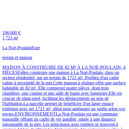
196 000 €
1 721 m²
La Noë-Poulain
Eure
terrain et maison
MAISON À CONSTRUIRE DE 82 M² À LA NOË-POULAIN, 4
PIÈCESFaîtes construire une maison à La Noë-Poulain, dans un
secteur résidentiel, sur un terrain de 1721 m². Profitez d'un cadre
calme à proximité de la mer.Cette maison à réaliser offre une surface
habitable de 82 m². Elle comprend quatre pièces, dont trois
chambres, une cuisine et une salle de bains avec baignoire.Elle est
conçue de plain-pied, facilitant les déplacements au sein de
l'habitation.La parcelle permet de bénéficier d'un large espace
extérieur avec ses 1721 m², idéal pour aménager un jardin selon vos
envies.ENVIRONNEMENTLa Noë-Poulain est une commune
tranquille offrant un cadre de vie paisible, située à une distance
raisonnable de la mer. Les principaux axes routiers se trouvent à