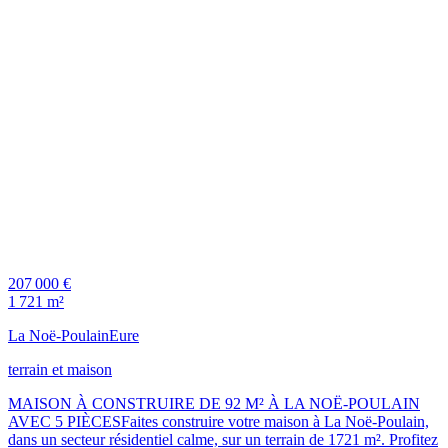
207 000 €
1 721 m²
La Noë-Poulain
Eure
terrain et maison
MAISON À CONSTRUIRE DE 92 M² À LA NOË-POULAIN
AVEC 5 PIÈCESFaites construire votre maison à La Noë-Poulain,
dans un secteur résidentiel calme, sur un terrain de 1721 m². Profitez