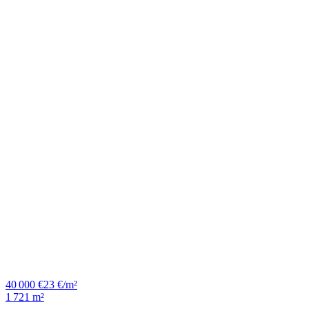
40 000 €
23 €/m²
1 721 m²