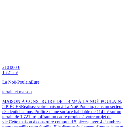
210 000 €
1 721 m²
La Noë-Poulain
Eure
terrain et maison
MAISON À CONSTRUIRE DE 114 M² À LA NOË-POULAIN,
5 PIÈCESRéalisez votre maison à La Noë-Poulain, dans un secteur
résidentiel calme. Profitez d'une surface habitable de 114 m² sur un
terrain de 1 721 m², offrant un cadre propice à votre projet de
vie.Cette maison à construire comprend 5 pièces, avec 4 chambres
pour accueillir votre famille. Elle dispose également d'une cuisine et