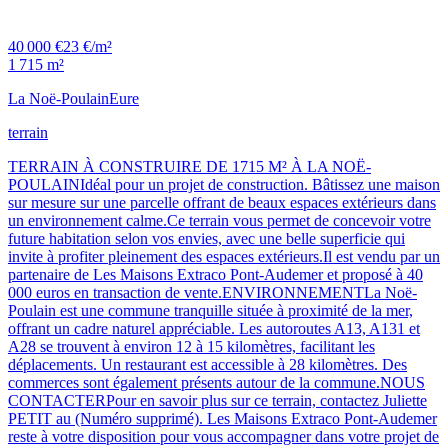
40 000 €
23 €/m²
1 715 m²
La Noë-Poulain
Eure
terrain
TERRAIN À CONSTRUIRE DE 1715 M² À LA NOË-
POULAINIdéal pour un projet de construction. Bâtissez une maison
sur mesure sur une parcelle offrant de beaux espaces extérieurs dans
un environnement calme.Ce terrain vous permet de concevoir votre
future habitation selon vos envies, avec une belle superficie qui
invite à profiter pleinement des espaces extérieurs.Il est vendu par un
partenaire de Les Maisons Extraco Pont-Audemer et proposé à 40
000 euros en transaction de vente.ENVIRONNEMENTLa Noë-
Poulain est une commune tranquille située à proximité de la mer,
offrant un cadre naturel appréciable. Les autoroutes A13, A131 et
A28 se trouvent à environ 12 à 15 kilomètres, facilitant les
déplacements. Un restaurant est accessible à 28 kilomètres. Des
commerces sont également présents autour de la commune.NOUS
CONTACTERPour en savoir plus sur ce terrain, contactez Juliette
PETIT au (Numéro supprimé). Les Maisons Extraco Pont-Audemer
reste à votre disposition pour vous accompagner dans votre projet de