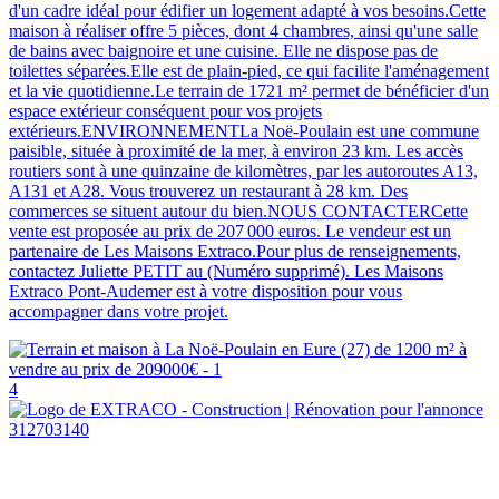
d'un cadre idéal pour édifier un logement adapté à vos besoins.Cette
maison à réaliser offre 5 pièces, dont 4 chambres, ainsi qu'une salle
de bains avec baignoire et une cuisine. Elle ne dispose pas de
toilettes séparées.Elle est de plain-pied, ce qui facilite l'aménagement
et la vie quotidienne.Le terrain de 1721 m² permet de bénéficier d'un
espace extérieur conséquent pour vos projets
extérieurs.ENVIRONNEMENTLa Noë-Poulain est une commune
paisible, située à proximité de la mer, à environ 23 km. Les accès
routiers sont à une quinzaine de kilomètres, par les autoroutes A13,
A131 et A28. Vous trouverez un restaurant à 28 km. Des
commerces se situent autour du bien.NOUS CONTACTERCette
vente est proposée au prix de 207 000 euros. Le vendeur est un
partenaire de Les Maisons Extraco.Pour plus de renseignements,
contactez Juliette PETIT au (Numéro supprimé). Les Maisons
Extraco Pont-Audemer est à votre disposition pour vous
accompagner dans votre projet.
4