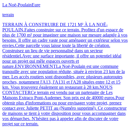
La Noë-Poulain
Eure
terrain
TERRAIN À CONSTRUIRE DE 1721 M² À LA NOË-
POULAIN.Faites construire sur ce terrain. Profitez d'un espace de
plus de 1700 m² pour imaginer une maison sur mesure adaptée à vos
besoins. Il offre un cadre vaste pour aménager un extérieur selon vos
envies.Cette parcelle vous laisse toute la liberté de création.
Construisez un lieu de vie personnalisé dans un secteur
résidentiel.Avec une surface importante, il offre un potentiel idéal
pour un projet qui mêle espaces ouverts et
nature.ENVIRONNEMENTLa Noë-Poulain est une commune
tranquille avec une population réduite, située à environ 23 km de la
mer. Les accès routiers sont disponibles, avec plusieurs autoroutes
proches, notamment l'A13, l'A131 et l'A28 situées entre 12 et 15
km. Vous trouverez également un restaurant à 28 km.NOUS
CONTACTERCe terrain est vendu par un partenaire de Les
Maisons Extraco Pont-Audemer. Son prix est de 40000 euros.Pour
obtenir plus d'informations ou pour envisager votre projet, prenez
contact avec Juliette PETIT au (Numéro supprimé). Ce constructeur
de maisons se tient à votre disposition pour vous accompagner dans
vos démarches. N'hésitez pas à appeler afin de discuter de votre
projet sur ce terrain.