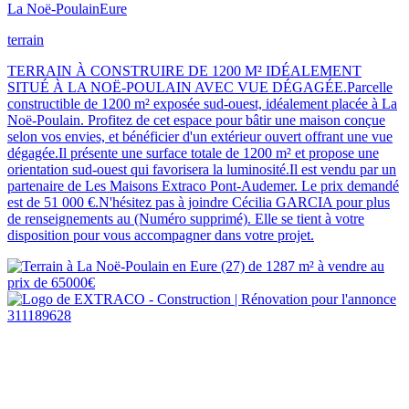
La Noë-Poulain
Eure
terrain
TERRAIN À CONSTRUIRE DE 1200 M² IDÉALEMENT
SITUÉ À LA NOË-POULAIN AVEC VUE DÉGAGÉE.Parcelle
constructible de 1200 m² exposée sud-ouest, idéalement placée à La
Noë-Poulain. Profitez de cet espace pour bâtir une maison conçue
selon vos envies, et bénéficier d'un extérieur ouvert offrant une vue
dégagée.Il présente une surface totale de 1200 m² et propose une
orientation sud-ouest qui favorisera la luminosité.Il est vendu par un
partenaire de Les Maisons Extraco Pont-Audemer. Le prix demandé
est de 51 000 €.N'hésitez pas à joindre Cécilia GARCIA pour plus
de renseignements au (Numéro supprimé). Elle se tient à votre
disposition pour vous accompagner dans votre projet.