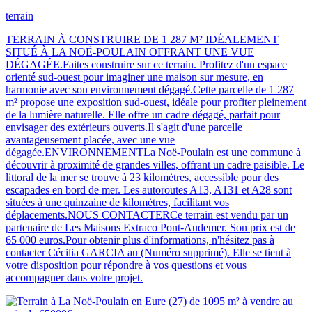
terrain
TERRAIN À CONSTRUIRE DE 1 287 M² IDÉALEMENT
SITUÉ À LA NOË-POULAIN OFFRANT UNE VUE
DÉGAGÉE.Faites construire sur ce terrain. Profitez d'un espace
orienté sud-ouest pour imaginer une maison sur mesure, en
harmonie avec son environnement dégagé.Cette parcelle de 1 287
m² propose une exposition sud-ouest, idéale pour profiter pleinement
de la lumière naturelle. Elle offre un cadre dégagé, parfait pour
envisager des extérieurs ouverts.Il s'agit d'une parcelle
avantageusement placée, avec une vue
dégagée.ENVIRONNEMENTLa Noë-Poulain est une commune à
découvrir à proximité de grandes villes, offrant un cadre paisible. Le
littoral de la mer se trouve à 23 kilomètres, accessible pour des
escapades en bord de mer. Les autoroutes A13, A131 et A28 sont
situées à une quinzaine de kilomètres, facilitant vos
déplacements.NOUS CONTACTERCe terrain est vendu par un
partenaire de Les Maisons Extraco Pont-Audemer. Son prix est de
65 000 euros.Pour obtenir plus d'informations, n'hésitez pas à
contacter Cécilia GARCIA au (Numéro supprimé). Elle se tient à
votre disposition pour répondre à vos questions et vous
accompagner dans votre projet.