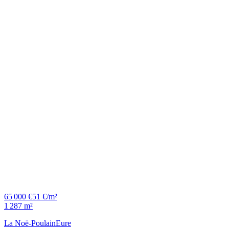
65 000 €
51 €/m²
1 287 m²
La Noë-Poulain
Eure