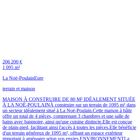
206 200 €
1 095 m²
La Noë-Poulain
Eure
terrain et maison
MAISON À CONSTRUIRE DE 80 M² IDÉALEMENT SITUÉE
À LA NOË-POULAINÀ construire sur un terrain de 1095 m² dans
un secteur idéalement situé à La Noë-Poulain.Cette maison à bâtir
offre un total de 4 pièces, comprenant 3 chambres et une salle de
bains avec baignoire, ainsi qu'une cuisine distincte.Elle est conçue
de plain-pied, facilitant ainsi l'accès à toutes les pièces.Elle bénéficie
d'un terrain généreux de 1095 m², offrant un espace extérieur
important à aménager selon vos envies.ENVIRONNEMENTLa