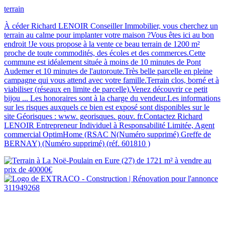
terrain
À céder Richard LENOIR Conseiller Immobilier, vous cherchez un
terrain au calme pour implanter votre maison ?Vous êtes ici au bon
endroit !Je vous propose à la vente ce beau terrain de 1200 m²
proche de toute commodités, des écoles et des commerces.Cette
commune est idéalement située à moins de 10 minutes de Pont
Audemer et 10 minutes de l'autoroute.Très belle parcelle en pleine
campagne qui vous attend avec votre famille.Terrain clos, borné et à
viabiliser (réseaux en limite de parcelle).Venez découvrir ce petit
bijou ... Les honoraires sont à la charge du vendeur.Les informations
sur les risques auxquels ce bien est exposé sont disponibles sur le
site Géorisques : www. georisques. gouv. fr.Contactez Richard
LENOIR Entrepreneur Individuel à Responsabilité Limitée, Agent
commercial OptimHome (RSAC N(Numéro supprimé) Greffe de
BERNAY) (Numéro supprimé) (réf. 601810 )