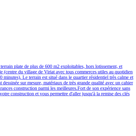
errain plate de plus de 600 m2 exploitables, hors lotissement, et
ide (centre du village de Viriat avec tous commerces utiles au quotidien
nutes). Le terrain est situé dans le quartier résidentiel très calme et
nt dessinée sur mesure, matériaux de très grande qualité avec un cahier
surances construction parmi les meilleures.Fort de son expérience sans
otre construction et vous permettre d'aller jusqu'à la remise des clés