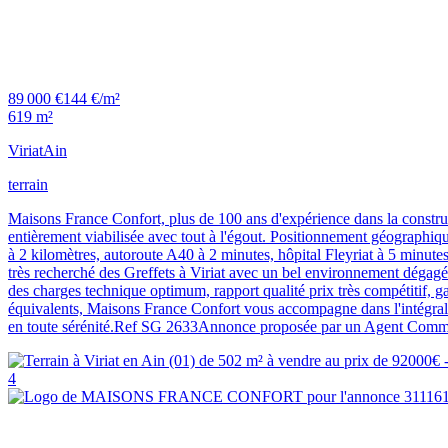
89 000 €
144 €/m²
619 m²
Viriat
Ain
terrain
Maisons France Confort, plus de 100 ans d'expérience dans la construct
entièrement viabilisée avec tout à l'égout. Positionnement géographique
à 2 kilomètres, autoroute A40 à 2 minutes, hôpital Fleyriat à 5 minute
très recherché des Greffets à Viriat avec un bel environnement dégagé 
des charges technique optimum, rapport qualité prix très compétitif, g
équivalents, Maisons France Confort vous accompagne dans l'intégralité 
en toute sérénité.Ref SG 2633Annonce proposée par un Agent Commer
4