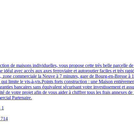
ion de maisons individuelles, vous propose cette très belle parcelle de t
 idéal avec accès aux axes ferroviaire et autoroutier faciles et très rap
s, zone commerciale la Neuve à 7 minutes, gare de Bourg-en-Bresse à 10 mi
qui limite le vis-à-vis.Points forts construction : une Maison entièreme
aranties bancaires sans équivalent sécurisant votre investissement et as
de votre projet afin de vous aider à chiffrer tous les frais annexes de v
cial Partenaire.