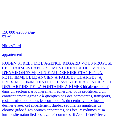
150 000 €
2830 €/m²
53 m²
Nîmes
Gard
appartement
RUBEN STREET DE L'AGENCE REGARD VOUS PROPOSE
CE CHARMANT APPARTEMENT DUPLEX DE TYPE P2
D'ENVIRON 53 M², SITUÉ AU DERNIER ÉTAGE D'UN
PETIT IMMEUBLE ANCIEN À FAIBLES CHARGES, À
PROXIMITÉ IMMÉDIATE DE L'AVENUE JEAN JAURÈS ET
DES JARDINS DE LA FONTAINE À NÎMES.Idéalement situé
dans un secteur particulièrement recherché, vous profiterez d'un
environnement agréable à quelques pas des commerces, transports,
restaurants et de toutes les commodités du centre-ville.Situé au
dernier étage, cet appartement duplex séduira les amateurs de
charme grâce à ses poutres apparentes, ses beaux volumes et sa
luminosité naturelle.Il est agencé comme suit :Vous bénéficierez