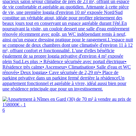
spacieux salon séjour climatisé de près de 23 m², offrant un espace
de vie confortable et agréable au quotidien. Attenante à cette pièce
de vie, une première loggia d'environ 10 m² exposée Nord/Sud
constitue un véritable atout, idéale pour profiter pleinement des
beaux jours tout en conservant un espace agréable durant l'été.En
poursuivant la visite, un couloir dessert une salle d'eau entièrement
rénovée récemment avec goût, un WC indépendant remis à neuf,
ainsi qu'un espace dressing pratique pour le rangement.L'espace nuit
se compose de deux chambres dont une climatisée d'environ 11 à 12
m², offrant confort et fonctionnalité. L'une d'elles bénéficie
également de sa propre loggia privative d'environ 4 m² exposée
plein Sud.Les plus :•⁠ ⁠Résidence sécurisée avec portail électrique•⁠
⁠Résidence très calme•⁠ ⁠Ascenseur•⁠ ⁠Climatisation•⁠ ⁠Salle d'eau et WC
rénovés•⁠ ⁠Deux loggias•⁠ ⁠Cave sécurisée de 2,29 m²•⁠ ⁠Place de
parking privative dans un parking fermé derrière la résidenceUn
appartement fonctionnel et agréable à vivre, idéal aussi bien pour
une résidence principale que pour un investissement.
6