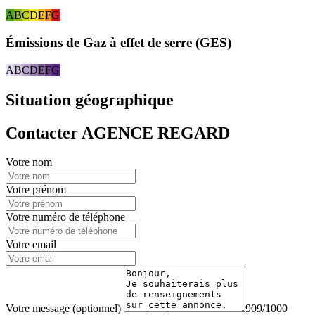
A
B
C
D
E
F
G
Émissions de Gaz à effet de serre (GES)
A
B
C
D
E
F
G
Situation géographique
Contacter AGENCE REGARD
Votre nom
Votre prénom
Votre numéro de téléphone
Votre email
Votre message (optionnel)
909/1000