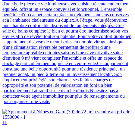
d'une belle pièce de vie lumineuse avec cuisine récente entièrement
équipée, offrant un espace convivial et fonctionnel. L'ensemble
bénéficie d'un cachet certain grâce aux éléments anciens conservés
et à l'ambiance chaleureuse du duplex.À l'étage, vous découvrirez
une chambre confortable disposant de rangements intégrés. Une
salle de bains complète le bien et pourra être modernisée selon vos
envies afin de révéler tout son potentiel.Pour votre confort quotidien,
l'appartement dispose de menuiseries en double vitrage ainsi que
d'une climatisation réversible permettant de profiter d'une
température agréable en toutes saisons.Une cave privative saine
d'environ 9 m² vient compléter l'ensemble et offre un espace de
stockage particulièrement apprécié en centre-ville.Cet appartement
constitue une belle opportunité pour une résidence principale, un
premier achat, un pied-à-terre ou un investissement locatif. Son
emplacement privilégié, son charme, ses faibles charges de
copropriété et son potentiel de valorisation en font un bien
particulièrement attractif sur le marché nîmois.N'hésitez pas à
contacter votre agent immobilier pour plus de renseignements ou
pour organiser une visite.
11