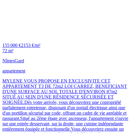
155 000 €
2153 €/m²
72 m²
Nîmes
Gard
appartement
MYLENE VOUS PROPOSE EN EXCLUSIVITE CET
APPARTEMENT T3 DE 72m2 LOI CARREZ, BENEFICIANT
D'UNE SURFACE AU SOL TOTALE D'ENVIRON 87m2
SITUÉ AU SEIN D'UNE RÉSIDENCE SÉCURISÉE ET
SOIGNÉE.Dès votre arrivée, vous découvrirez une copropriété
parfaitement entretenue, disposant d'un portail électrique ainsi que
d'un portillon sécurisé par code, offrant un cadre de vie agréable et
rassurant.Situé au 2ème étage avec ascenseur, l'appartement s'ouvre
sur une entrée desservant, sur la droite, une cuisine indépendante
entièrement équipée et fonctionnelle.Vous découvrirez ensuite un