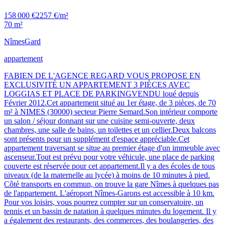
158 000 €
2257 €/m²
70 m²
Nîmes
Gard
appartement
FABIEN DE L'AGENCE REGARD VOUS PROPOSE EN
EXCLUSIVITÉ UN APPARTEMENT 3 PIÈCES AVEC
LOGGIAS ET PLACE DE PARKINGVENDU loué depuis
Février 2012.Cet appartement situé au 1er étage, de 3 pièces, de 70
m² à NIMES (30000) secteur Pierre Semard.Son intérieur comporte
un salon / séjour donnant sur une cuisine semi-ouverte, deux
chambres, une salle de bains, un toilettes et un cellier.Deux balcons
sont présents pour un supplément d'espace appréciable.Cet
appartement traversant se situe au premier étage d'un immeuble avec
ascenseur.Tout est prévu pour votre véhicule, une place de parking
couverte est réservée pour cet appartement.Il y a des écoles de tous
niveaux (de la maternelle au lycée) à moins de 10 minutes à pied.
Côté transports en commun, on trouve la gare Nîmes à quelques pas
de l'appartement. L'aéroport Nîmes-Garons est accessible à 10 km.
Pour vos loisirs, vous pourrez compter sur un conservatoire, un
tennis et un bassin de natation à quelques minutes du logement. Il y
a également des restaurants, des commerces, des boulangeries, des