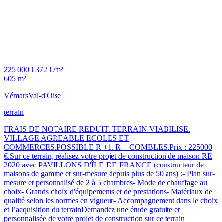
225 000 €
372 €/m²
605 m²
Vémars
Val-d'Oise
terrain
FRAIS DE NOTAIRE REDUIT. TERRAIN VIABILISE.
VILLAGE AGREABLE ECOLES ET
COMMERCES.POSSIBLE R +1. R + COMBLES.Prix : 225000
€.Sur ce terrain, réalisez votre projet de construction de maison RE
2020 avec PAVILLONS D'ÎLE-DE-FRANCE (constructeur de
maisons de gamme et sur-mesure depuis plus de 50 ans) :- Plan sur-
mesure et personnalisé de 2 à 5 chambres- Mode de chauffage au
choix- Grands choix d'équipements et de prestations- Matériaux de
qualité selon les normes en vigueur- Accompagnement dans le choix
et l’acquisition du terrainDemandez une étude gratuite et
personnalisée de votre projet de construction sur ce terrain