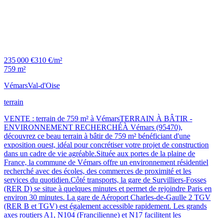
235 000 €
310 €/m²
759 m²
Vémars
Val-d'Oise
terrain
VENTE : terrain de 759 m² à VémarsTERRAIN À BÂTIR -
ENVIRONNEMENT RECHERCHÉÀ Vémars (95470),
découvrez ce beau terrain à bâtir de 759 m² bénéficiant d'une
exposition ouest, idéal pour concrétiser votre projet de construction
dans un cadre de vie agréable.Située aux portes de la plaine de
France, la commune de Vémars offre un environnement résidentiel
recherché avec des écoles, des commerces de proximité et les
services du quotidien.Côté transports, la gare de Survilliers-Fosses
(RER D) se situe à quelques minutes et permet de rejoindre Paris en
environ 30 minutes. La gare de Aéroport Charles-de-Gaulle 2 TGV
(RER B et TGV) est également accessible rapidement. Les grands
axes routiers A1, N104 (Francilienne) et N17 facilitent les