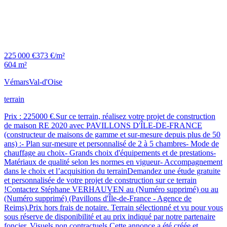
225 000 €
373 €/m²
604 m²
Vémars
Val-d'Oise
terrain
Prix : 225000 €.Sur ce terrain, réalisez votre projet de construction
de maison RE 2020 avec PAVILLONS D'ÎLE-DE-FRANCE
(constructeur de maisons de gamme et sur-mesure depuis plus de 50
ans) :- Plan sur-mesure et personnalisé de 2 à 5 chambres- Mode de
chauffage au choix- Grands choix d'équipements et de prestations-
Matériaux de qualité selon les normes en vigueur- Accompagnement
dans le choix et l’acquisition du terrainDemandez une étude gratuite
et personnalisée de votre projet de construction sur ce terrain
!Contactez Stéphane VERHAUVEN au (Numéro supprimé) ou au
(Numéro supprimé) (Pavillons d'Île-de-France - Agence de
Reims).Prix hors frais de notaire. Terrain sélectionné et vu pour vous
sous réserve de disponibilité et au prix indiqué par notre partenaire
foncier. Visuels non contractuels.Cette annonce a été créée et