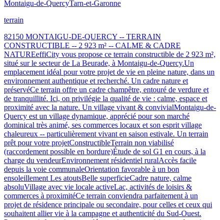
Montaigu-de-Quercy
Tarn-et-Garonne
terrain
82150 MONTAIGU-DE-QUERCY -- TERRAIN
CONSTRUCTIBLE -- 2 923 m² -- CALME & CADRE
NATUREeffiCity vous propose ce terrain constructible de 2 923 m²,
situé sur le secteur de La Beurade, à Montaigu-de-Quercy.Un
emplacement idéal pour votre projet de vie en pleine nature, dans un
environnement authentique et recherché. Un cadre nature et
préservéCe terrain offre un cadre champêtre, entouré de verdure et
de tranquillité. Ici, on privilégie la qualité de vie : calme, espace et
proximité avec la nature. Un village vivant & convivialMontaigu-de-
Quercy est un village dynamique, apprécié pour son marché
dominical très animé, ses commerces locaux et son esprit village
chaleureux -- particulièrement vivant en saison estivale. Un terrain
prêt pour votre projetConstructibleTerrain non viabilisé
(raccordement possible en bordure)Étude de sol G1 en cours, à la
charge du vendeurEnvironnement résidentiel ruralAccès facile
depuis la voie communaleOrientation favorable à un bon
ensoleillement Les atoutsBelle superficieCadre nature, calme
absoluVillage avec vie locale activeLac, activités de loisirs &
commerces à proximitéCe terrain conviendra parfaitement à un
projet de résidence principale ou secondaire, pour celles et ceux qui
souhaitent allier vie à la campagne et authenticité du Sud-Ouest.