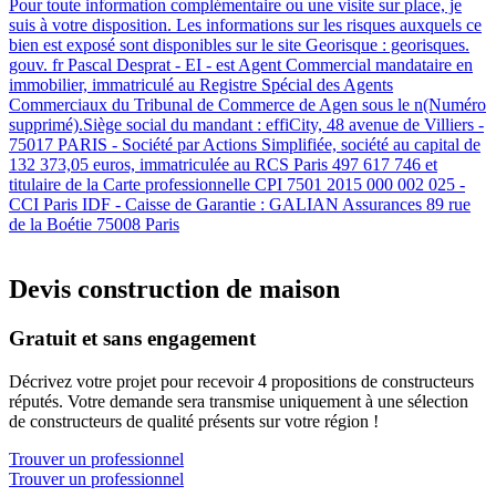
Pour toute information complémentaire ou une visite sur place, je
suis à votre disposition. Les informations sur les risques auxquels ce
bien est exposé sont disponibles sur le site Georisque : georisques.
gouv. fr Pascal Desprat - EI - est Agent Commercial mandataire en
immobilier, immatriculé au Registre Spécial des Agents
Commerciaux du Tribunal de Commerce de Agen sous le n(Numéro
supprimé).Siège social du mandant : effiCity, 48 avenue de Villiers -
75017 PARIS - Société par Actions Simplifiée, société au capital de
132 373,05 euros, immatriculée au RCS Paris 497 617 746 et
titulaire de la Carte professionnelle CPI 7501 2015 000 002 025 -
CCI Paris IDF - Caisse de Garantie : GALIAN Assurances 89 rue
de la Boétie 75008 Paris
Devis construction de maison
Gratuit et sans engagement
Décrivez votre projet pour recevoir 4 propositions de constructeurs
réputés. Votre demande sera transmise uniquement à une sélection
de constructeurs de qualité présents sur votre région !
Trouver un professionnel
Trouver un professionnel