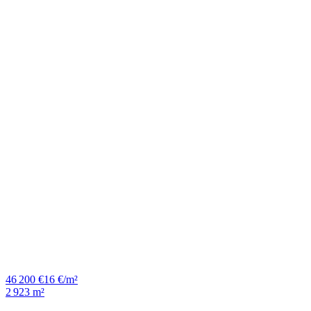
46 200 €
16 €/m²
2 923 m²