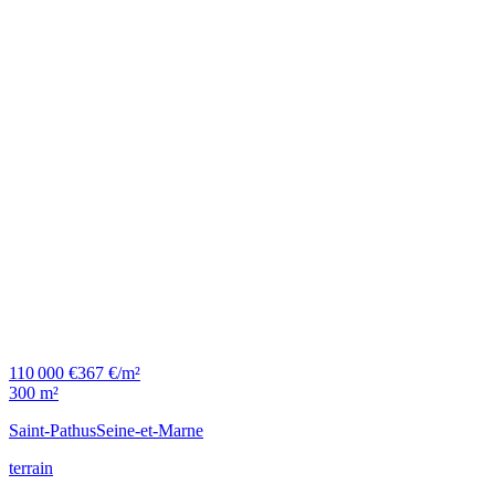
110 000 €
367 €/m²
300 m²
Saint-Pathus
Seine-et-Marne
terrain