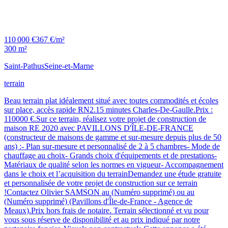
110 000 €
367 €/m²
300 m²
Saint-Pathus
Seine-et-Marne
terrain
Beau terrain plat idéalement situé avec toutes commodités et écoles
sur place, accès rapide RN2.15 minutes Charles-De-Gaulle.Prix :
110000 €.Sur ce terrain, réalisez votre projet de construction de
maison RE 2020 avec PAVILLONS D'ÎLE-DE-FRANCE
(constructeur de maisons de gamme et sur-mesure depuis plus de 50
ans) :- Plan sur-mesure et personnalisé de 2 à 5 chambres- Mode de
chauffage au choix- Grands choix d'équipements et de prestations-
Matériaux de qualité selon les normes en vigueur- Accompagnement
dans le choix et l’acquisition du terrainDemandez une étude gratuite
et personnalisée de votre projet de construction sur ce terrain
!Contactez Olivier SAMSON au (Numéro supprimé) ou au
(Numéro supprimé) (Pavillons d'Île-de-France - Agence de
Meaux).Prix hors frais de notaire. Terrain sélectionné et vu pour
vous sous réserve de disponibilité et au prix indiqué par notre