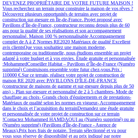
DEVENEZ PROPRIÉTAIRE DE VOTRE FUTURE MAISON !
Vous recherchez un terrain pour construire la maison de vos rêves ?
Découvrez plusieurs opportunités de terrains avec projet de
construction sur-mesure en Île-de-France. Projet proposé avec
Pavillons d’Île-de-France, constructeur reconnu depuis plus de 60
ans pour la qualité de ses réalisations et son accompagnement
personnalisé. Maison 100 % personnalisable Accompagnement
complet de A à Z Normes RE2020 Matériaux de qualité Excellent
avis clientsQue vous souhaitiez une maison moderne,
contemporaine ou traditionnelle, nous étudions ensemble un projet
adapté à votre budget et à vos envies. Étude gratuite et personnalisée
:MohammedConseiller Habitat – Pavillons d’Île-de-France (Numéro
supprimé) Construisons ensemble votre futur chez-vous.Prix :
110000 €.Sur ce terrain, réalisez votre projet de construction de
maison RE 2020 avec PAVILLONS D'ÎLE-DE-FRANCE
(constructeur de maisons de gamme et sur-mesure depuis plus de 50
ans) :- Plan sur-mesure et personnalisé de 2 à 5 chambres- Mode de
chauffage au choix- Grands choix d'équipements et de prestations-
Matériaux de qualité selon les normes en vigueur- Accompagnement
dans le choix et l’acquisition du terrainDemandez une étude gratuite
et personnalisée de votre projet de construction sur ce terrain
!Contactez Mohammed HAMDAOUI au (Numéro supprimé) ou au
(Numéro supprimé) (Pavillons d'Île-de-France - Agence de
Meaux).Prix hors frais de notaire. Terrain sélectionné et vu pour
vous sous réserve de disponibilité et au prix indiqué par notre