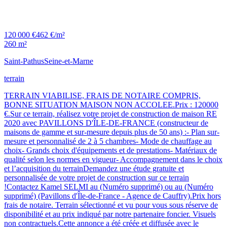
120 000 €
462 €/m²
260 m²
Saint-Pathus
Seine-et-Marne
terrain
TERRAIN VIABILISE, FRAIS DE NOTAIRE COMPRIS,
BONNE SITUATION MAISON NON ACCOLEE.Prix : 120000
€.Sur ce terrain, réalisez votre projet de construction de maison RE
2020 avec PAVILLONS D'ÎLE-DE-FRANCE (constructeur de
maisons de gamme et sur-mesure depuis plus de 50 ans) :- Plan sur-
mesure et personnalisé de 2 à 5 chambres- Mode de chauffage au
choix- Grands choix d'équipements et de prestations- Matériaux de
qualité selon les normes en vigueur- Accompagnement dans le choix
et l’acquisition du terrainDemandez une étude gratuite et
personnalisée de votre projet de construction sur ce terrain
!Contactez Kamel SELMI au (Numéro supprimé) ou au (Numéro
supprimé) (Pavillons d'Île-de-France - Agence de Cauffry).Prix hors
frais de notaire. Terrain sélectionné et vu pour vous sous réserve de
disponibilité et au prix indiqué par notre partenaire foncier. Visuels
non contractuels.Cette annonce a été créée et diffusée avec le