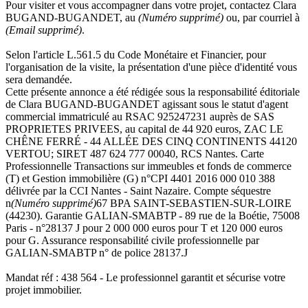
Pour visiter et vous accompagner dans votre projet, contactez Clara
BUGAND-BUGANDET, au
(Numéro supprimé)
ou, par courriel à
(Email supprimé)
.
Selon l'article L.561.5 du Code Monétaire et Financier, pour
l'organisation de la visite, la présentation d'une pièce d'identité vous
sera demandée.
Cette présente annonce a été rédigée sous la responsabilité éditoriale
de Clara BUGAND-BUGANDET agissant sous le statut d'agent
commercial immatriculé au RSAC 925247231 auprès de SAS
PROPRIETES PRIVEES, au capital de 44 920 euros, ZAC LE
CHÊNE FERRÉ - 44 ALLÉE DES CINQ CONTINENTS 44120
VERTOU; SIRET 487 624 777 00040, RCS Nantes. Carte
Professionnelle Transactions sur immeubles et fonds de commerce
(T) et Gestion immobilière (G) n°CPI 4401 2016 000 010 388
délivrée par la CCI Nantes - Saint Nazaire. Compte séquestre
n
(Numéro supprimé)
67 BPA SAINT-SEBASTIEN-SUR-LOIRE
(44230). Garantie GALIAN-SMABTP - 89 rue de la Boétie, 75008
Paris - n°28137 J pour 2 000 000 euros pour T et 120 000 euros
pour G. Assurance responsabilité civile professionnelle par
GALIAN-SMABTP n° de police 28137.J
Mandat réf : 438 564 - Le professionnel garantit et sécurise votre
projet immobilier.