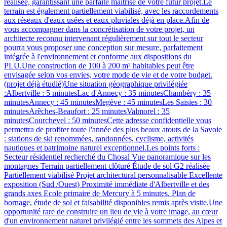
réalisée, garantissant une parfaite maîtrise de votre futur projet.Le
terrain est également partiellement viabilisé, avec les raccordements
aux réseaux d'eaux usées et eaux pluviales déjà en place.Afin de
vous accompagner dans la concrétisation de votre projet, un
architecte reconnu intervenant régulièrement sur tout le secteur
pourra vous proposer une conception sur mesure, parfaitement
intégrée à l'environnement et conforme aux dispositions du
PLU.Une construction de 100 à 200 m² habitables peut être
envisagée selon vos envies, votre mode de vie et de votre budget.
(projet déjà étudié)Une situation géographique privilégiée
:Albertville : 5 minutesLac d'Annecy : 35 minutesChambéry : 35
minutesAnnecy : 45 minutesMegève : 45 minutesLes Saisies : 30
minutesArêches-Beaufort : 25 minutesValmorel : 35
minutesCourchevel : 50 minutesCette adresse confidentielle vous
permettra de profiter toute l'année des plus beaux atouts de la Savoie
: stations de ski renommées, randonnées, cyclisme, activités
nautiques et patrimoine naturel exceptionnel.Les points forts :
Secteur résidentiel recherché du Chosal Vue panoramique sur les
montagnes Terrain partiellement clôturé Étude de sol G2 réalisée
Partiellement viabilisé Projet architectural personnalisable Excellente
exposition (Sud /Ouest) Proximité immédiate d'Albertville et des
grands axes Ecole primaire de Mercury à 5 minutes. Plan de
bornage, étude de sol et faisabilité disponibles remis après visite.Une
opportunité rare de construire un lieu de vie à votre image, au cœur
d'un environnement naturel privilégié entre les sommets des Alpes et