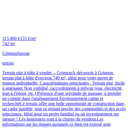
115 000 €
155 €/m²
742 m²
Grignon
Savoie
terrain
Terrain plat à bâtir à vendre -- GrignonÀ découvrir à Grignon,
terrain plat à bâtir d'environ 740 m², idéal pour votre projet de
maison individuelle. Caractéristiques principales : Terrain plat, facile
à aménager Non viabilisé, raccordements à prévoir (eau, électricité,
tout-à-l'égout, etc.) Présence d'une servitude de passage, à prendre
en compte dans l'aménagement Environnement calme et
recherchéCe terrain offre une belle opportunité de construction dans
un cadre paisible, tout en restant proche des commodités et des accès
principaux. Idéal pour un projet familial ou un investissement sur
mesure ! Les honoraires sont à la charge du vendeur.Les
informations sur les risques auxquels ce bien est exposé sont