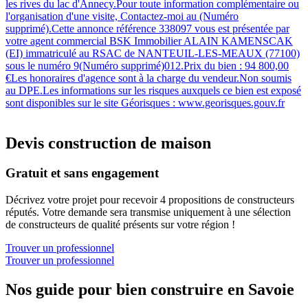
les rives du lac d'Annecy.Pour toute information complémentaire ou
l'organisation d'une visite, Contactez-moi au (Numéro
supprimé).Cette annonce référence 338097 vous est présentée par
votre agent commercial BSK Immobilier ALAIN KAMENSCAK
(EI) immatriculé au RSAC de NANTEUIL-LES-MEAUX (77100)
sous le numéro 9(Numéro supprimé)012.Prix du bien : 94 800,00
€Les honoraires d'agence sont à la charge du vendeur.Non soumis
au DPE.Les informations sur les risques auxquels ce bien est exposé
sont disponibles sur le site Géorisques : www.georisques.gouv.fr
Devis construction de maison
Gratuit et sans engagement
Décrivez votre projet pour recevoir 4 propositions de constructeurs
réputés. Votre demande sera transmise uniquement à une sélection
de constructeurs de qualité présents sur votre région !
Trouver un professionnel
Trouver un professionnel
Nos guide pour bien construire en Savoie