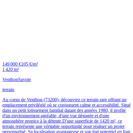
149 000 €
105 €/m²
1 420 m²
Venthon
Savoie
terrain
Au coeur de Venthon (73200), découvrez ce terrain rare offrant un
emplacement privilégié où se conjuguent calme et accessibilité. Situé
dans un petit lotissement familial datant des années 1980, il profite
d'un environnement agréable, d'une vue dégagée et d'une
atmosphère propice à la détente.D'une superficie de 1420 m², ce
terrain représente une véritable opportunité pour réaliser un projet
personnalisé. Sa localisation avantageuse et son fort potentiel en font