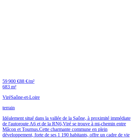
59 900 €
88 €/m²
683 m²
Viré
Saône-et-Loire
terrain
Idéalement situé dans la vallée de la Saône, à proximité immédiate
de l'autoroute A6 et de la RN6,Viré se trouve à mi-chemin entre
Mâcon et Tournus.Cette charmante commune en plein
développement, forte de ses 1 190 habitants, offre un cadre de vie