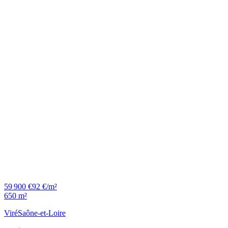
59 900 €
92 €/m²
650 m²
Viré
Saône-et-Loire