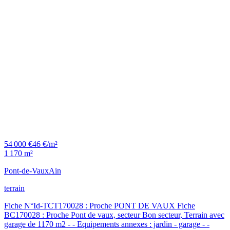
54 000 €
46 €/m²
1 170 m²
Pont-de-Vaux
Ain
terrain
Fiche N°Id-TCT170028 : Proche PONT DE VAUX Fiche
BC170028 : Proche Pont de vaux, secteur Bon secteur, Terrain avec
garage de 1170 m2 - - Equipements annexes : jardin - garage - -