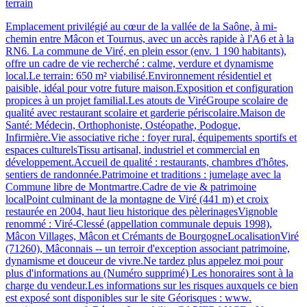
terrain
Emplacement privilégié au cœur de la vallée de la Saône, à mi-
chemin entre Mâcon et Tournus, avec un accès rapide à l'A6 et à la
RN6. La commune de Viré, en plein essor (env. 1 190 habitants),
offre un cadre de vie recherché : calme, verdure et dynamisme
local.Le terrain: 650 m² viabilisé.Environnement résidentiel et
paisible, idéal pour votre future maison.Exposition et configuration
propices à un projet familial.Les atouts de ViréGroupe scolaire de
qualité avec restaurant scolaire et garderie périscolaire.Maison de
Santé: Médecin, Orthophoniste, Ostéopathe, Podogue,
Infirmière.Vie associative riche : foyer rural, équipements sportifs et
espaces culturelsTissu artisanal, industriel et commercial en
développement.Accueil de qualité : restaurants, chambres d'hôtes,
sentiers de randonnée.Patrimoine et traditions : jumelage avec la
Commune libre de Montmartre.Cadre de vie & patrimoine
localPoint culminant de la montagne de Viré (441 m) et croix
restaurée en 2004, haut lieu historique des pèlerinagesVignoble
renommé : Viré-Clessé (appellation communale depuis 1998),
Mâcon Villages, Mâcon et Crémants de BourgogneLocalisationViré
(71260), Mâconnais -- un terroir d'exception associant patrimoine,
dynamisme et douceur de vivre.Ne tardez plus appelez moi pour
plus d'informations au (Numéro supprimé) Les honoraires sont à la
charge du vendeur.Les informations sur les risques auxquels ce bien
est exposé sont disponibles sur le site Géorisques : www.