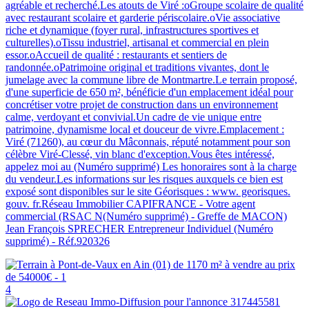
agréable et recherché.Les atouts de Viré :oGroupe scolaire de qualité
avec restaurant scolaire et garderie périscolaire.oVie associative
riche et dynamique (foyer rural, infrastructures sportives et
culturelles).oTissu industriel, artisanal et commercial en plein
essor.oAccueil de qualité : restaurants et sentiers de
randonnée.oPatrimoine original et traditions vivantes, dont le
jumelage avec la commune libre de Montmartre.Le terrain proposé,
d'une superficie de 650 m², bénéficie d'un emplacement idéal pour
concrétiser votre projet de construction dans un environnement
calme, verdoyant et convivial.Un cadre de vie unique entre
patrimoine, dynamisme local et douceur de vivre.Emplacement :
Viré (71260), au cœur du Mâconnais, réputé notamment pour son
célèbre Viré-Clessé, vin blanc d'exception.Vous êtes intéressé,
appelez moi au (Numéro supprimé) Les honoraires sont à la charge
du vendeur.Les informations sur les risques auxquels ce bien est
exposé sont disponibles sur le site Géorisques : www. georisques.
gouv. fr.Réseau Immobilier CAPIFRANCE - Votre agent
commercial (RSAC N(Numéro supprimé) - Greffe de MACON)
Jean François SPRECHER Entrepreneur Individuel (Numéro
supprimé) - Réf.920326
4