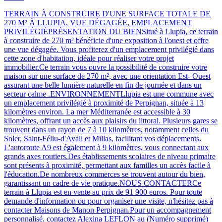
TERRAIN À CONSTRUIRE D'UNE SURFACE TOTALE DE
270 M² À LLUPIA, VUE DÉGAGÉE, EMPLACEMENT
PRIVILÉGIÉPRÉSENTATION DU BIENSitué à Llupia, ce terrain
à construire de 270 m² bénéficie d'une exposition à l'ouest et offre
une vue dégagée. Vous profiterez d'un emplacement privilégié dans
cette zone d'habitation, idéale pour réaliser votre projet
immobilier.Ce terrain vous ouvre la possibilité de construire votre
maison sur une surface de 270 m², avec une orientation Est- Ouest
assurant une belle lumière naturelle en fin de journée et dans un
secteur calme .ENVIRONNEMENTLlupia est une commune avec
un emplacement privilégié à proximité de Perpignan, située à 13
kilomètres environ. La mer Méditerranée est accessible à 30
kilomètres, offrant un accès aux plaisirs du littoral. Plusieurs gares se
trouvent dans un rayon de 7 à 10 kilomètres, notamment celles du
Soler, Saint-Féliu-d'Avall et Millas, facilitant vos déplacements.
L'autoroute A9 est également à 9 kilomètres, vous connectant aux
grands axes routiers.Des établissements scolaires de niveau primaire
sont présents à proximité, permettant aux familles un accès facile à
l'éducation.De nombreux commerces se trouvent autour du bien,
garantissant un cadre de vie pratique.NOUS CONTACTERCe
terrain à Llupia est en vente au prix de 91 900 euros. Pour toute
demande d'information ou pour organiser une visite, n'hésitez pas à
contacter Maisons de Manon Perpignan.Pour un accompagnement
personnalisé, contactez Alexina LEFLON au (Numéro supprimé)