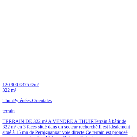
120 900 €
375 €/m²
322 m²
Thuir
Pyrénées-Orientales
terrain
TERRAIN DE 322 m² A VENDRE A THUIRTerrain à bâtir de
322 m² en 3 faces situé dans un secteur recherché.Il est idéalement
situé à 15 mn de Perpignanpar voie directe.Ce terrain est proposé