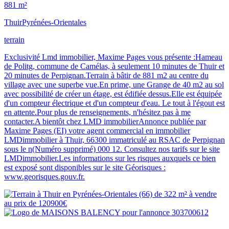
881 m²
Thuir
Pyrénées-Orientales
terrain
Exclusivité Lmd immobilier, Maxime Pages vous présente :Hameau
de Politg, commune de Camélas, à seulement 10 minutes de Thuir et
20 minutes de Perpignan.Terrain à bâtir de 881 m2 au centre du
village avec une superbe vue.En prime, une Grange de 40 m2 au sol
avec possibilité de créer un étage, est édifiée dessus.Elle est équipée
d'un compteur électrique et d'un compteur d'eau. Le tout à l'égout est
en attente.Pour plus de renseignements, n'hésitez pas à me
contacter.A bientôt chez LMD immobilierAnnonce publiée par
Maxime Pages (EI) votre agent commercial en immobilier
LMDimmobilier à Thuir, 66300 immatriculé au RSAC de Perpignan
sous le n(Numéro supprimé) 000 12. Consultez nos tarifs sur le site
LMDimmobilier.Les informations sur les risques auxquels ce bien
est exposé sont disponibles sur le site Géorisques :
www.georisques.gouv.fr.