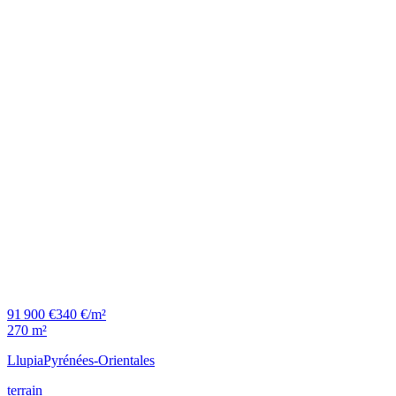
91 900 €
340 €/m²
270 m²
Llupia
Pyrénées-Orientales
terrain