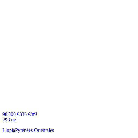
98 500 €
336 €/m²
293 m²
Llupia
Pyrénées-Orientales