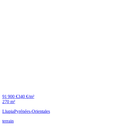
91 900 €
340 €/m²
270 m²
Llupia
Pyrénées-Orientales
terrain