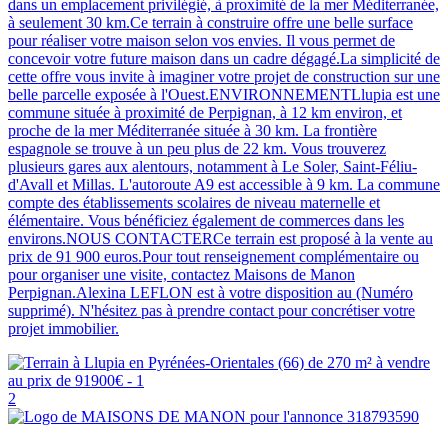
dans un emplacement privilégié, à proximité de la mer Méditerranée,
à seulement 30 km.Ce terrain à construire offre une belle surface
pour réaliser votre maison selon vos envies. Il vous permet de
concevoir votre future maison dans un cadre dégagé.La simplicité de
cette offre vous invite à imaginer votre projet de construction sur une
belle parcelle exposée à l'Ouest.ENVIRONNEMENTLlupia est une
commune située à proximité de Perpignan, à 12 km environ, et
proche de la mer Méditerranée située à 30 km. La frontière
espagnole se trouve à un peu plus de 22 km. Vous trouverez
plusieurs gares aux alentours, notamment à Le Soler, Saint-Féliu-
d'Avall et Millas. L'autoroute A9 est accessible à 9 km. La commune
compte des établissements scolaires de niveau maternelle et
élémentaire. Vous bénéficiez également de commerces dans les
environs.NOUS CONTACTERCe terrain est proposé à la vente au
prix de 91 900 euros.Pour tout renseignement complémentaire ou
pour organiser une visite, contactez Maisons de Manon
Perpignan.Alexina LEFLON est à votre disposition au (Numéro
supprimé). N'hésitez pas à prendre contact pour concrétiser votre
projet immobilier.
2