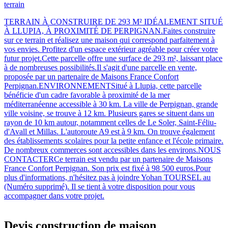
terrain
TERRAIN À CONSTRUIRE DE 293 M² IDÉALEMENT SITUÉ
À LLUPIA, À PROXIMITÉ DE PERPIGNAN.Faites construire
sur ce terrain et réalisez une maison qui correspond parfaitement à
vos envies. Profitez d'un espace extérieur agréable pour créer votre
futur projet.Cette parcelle offre une surface de 293 m², laissant place
à de nombreuses possibilités.Il s'agit d'une parcelle en vente,
proposée par un partenaire de Maisons France Confort
Perpignan.ENVIRONNEMENTSitué à Llupia, cette parcelle
bénéficie d'un cadre favorable à proximité de la mer
méditerranéenne accessible à 30 km. La ville de Perpignan, grande
ville voisine, se trouve à 12 km. Plusieurs gares se situent dans un
rayon de 10 km autour, notamment celles de Le Soler, Saint-Féliu-
d'Avall et Millas. L'autoroute A9 est à 9 km. On trouve également
des établissements scolaires pour la petite enfance et l'école primaire.
De nombreux commerces sont accessibles dans les environs.NOUS
CONTACTERCe terrain est vendu par un partenaire de Maisons
France Confort Perpignan. Son prix est fixé à 98 500 euros.Pour
plus d'informations, n'hésitez pas à joindre Yohan TOURSEL au
(Numéro supprimé). Il se tient à votre disposition pour vous
accompagner dans votre projet.
Devis construction de maison