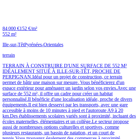
84 000 €
152 €/m²
552 m²
Ille-sur-Têt
Pyrénées-Orientales
terrain
TERRAIN À CONSTRUIRE D'UNE SURFACE DE 552 M²
IDÉALEMENT SITUÉ À ILLE-SUR-TÊT, PROCHE DE
PERPIGNAN.Idéal pour un projet de construction, ce terrain
permet de bâtir une maison sur mesure. Vous bénéficierez d'un
espace extérieur pour aménager un jardin selon vos envies.Avec une
surface de 552 m², il offre un cadre pour créer un habitat
personnalisé.Il bénéficie d'une localisation idéale, proche de divers
équipements.Il est bien desservi par les transports, avec une gare
accessible à moins de 10 minutes à pied et l'autoroute A9 à 20
km.Des établissements scolaires variés sont à proximité, incluant des
écoles maternelles, élémentaires et un collège.Le secteur propose
aussi de nombreuses options culturelles et sportives, comme
plusieurs restaurants, un bassin de natation, et un court de
tennis.Vous trouverez également des commerces à proximité