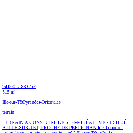
94 000 €
183 €/m²
515 m²
Ille-sur-Têt
Pyrénées-Orientales
terrain
TERRAIN À CONSTUIRE DE 515 M² IDÉALEMENT SITUÉ
À ILLE-SUR-TÊT, PROCHE DE PERPIGNAN.Idéal pour un
projet de construction, ce terrain situé à Ille-sur-Têt offre la