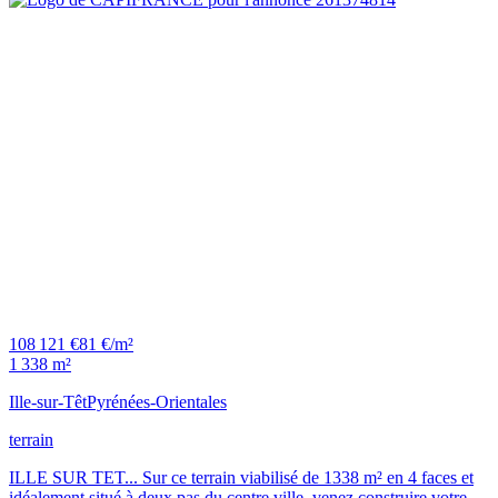
108 121 €
81 €/m²
1 338 m²
Ille-sur-Têt
Pyrénées-Orientales
terrain
ILLE SUR TET... Sur ce terrain viabilisé de 1338 m² en 4 faces et
idéalement situé à deux pas du centre ville, venez construire votre