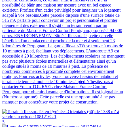
possibilité de bâtir une maison sur mesure avec un bel espace
extérieur. Profitez d'un cadre privilégié pour imaginer un logement
adapté à vos besoins.Cette parcelle dispose d'une surface totale de
515 m², parfaite pour concevoir un projet personnalisé et profiter
pleinement des extérieurs.Il s'agit d'un terrain vendu par un
partenaire de Maisons France Confort Perpignan, proposé à 94 000
euros. ENVIRONNEMENTSitué à Ille-sur-Têt, cette parcelle
bénéficie d'un emplacement proche de la mer et à seulement 23
kilomètres de Perpignan. La gare d'Ille-sur-Têt se trouve à moins de
10 minutes à pied, facilitant vos déplacements. L'autoroute A9 est
accessible à 20 kilomètres. Les établissements scolaires ne manquent
pas avec plusieurs écoles maternelles et élémentaires ainsi qu'un
collège situés à moins de 10 minutes à pied. La présence de
nombreux commerces à proximité complète cet environnement
pratique. Pour vos activités, vous trouverez bassins de natation et
terrains de tennis à moins de 10 minutes à pied.N'hésitez pas à
contacter Yohan TOURSEL chez Maisons France Confort
Perpignan pour obtenir davantage d'informations. Il est joignable au
(Numéro supprimé). Cette parcelle est une opportunité à ne pas
manquer pour concrétiser votre projet de construction.
5