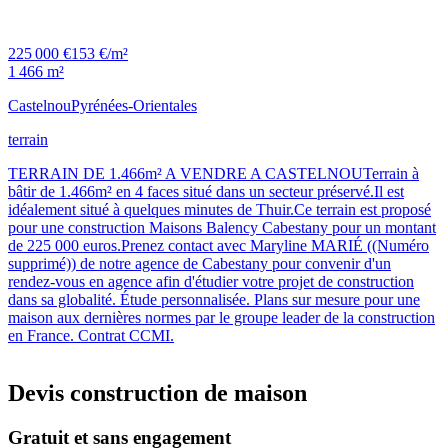
225 000 €
153 €/m²
1 466 m²
Castelnou
Pyrénées-Orientales
terrain
TERRAIN DE 1.466m² A VENDRE A CASTELNOUTerrain à
bâtir de 1.466m² en 4 faces situé dans un secteur préservé.Il est
idéalement situé à quelques minutes de Thuir.Ce terrain est proposé
pour une construction Maisons Balency Cabestany pour un montant
de 225 000 euros.Prenez contact avec Maryline MARIÉ ((Numéro
supprimé)) de notre agence de Cabestany pour convenir d'un
rendez-vous en agence afin d'étudier votre projet de construction
dans sa globalité. Étude personnalisée. Plans sur mesure pour une
maison aux dernières normes par le groupe leader de la construction
en France. Contrat CCMI.
Devis construction de maison
Gratuit et sans engagement