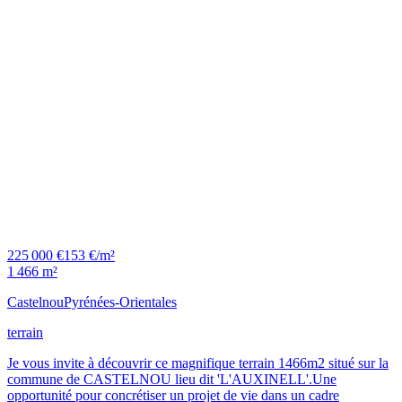
225 000 €
153 €/m²
1 466 m²
Castelnou
Pyrénées-Orientales
terrain
Je vous invite à découvrir ce magnifique terrain 1466m2 situé sur la
commune de CASTELNOU lieu dit 'L'AUXINELL'.Une
opportunité pour concrétiser un projet de vie dans un cadre