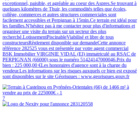
exceptionnel, paisible, et agréable au coeur des Aspres.Se trouvant à
quelques kilomètres de Thuir, les commodités telles que écoles,
collège, commerces et autres structures commerciales sont
facilement accessibles et Perpignan à 15min.Ce terrain est idéal pour
les familles.N'hésitez pas à me contacter pour plus d'informations et
organiser une visite du terrain sur un secteur des plus
recherché.LotissementPiscinableViabilisé et libre de tous
constructeursRèglement disponible sur demandeCette annonce
référence 282525 vous est présentée par votre agent commercial
BSK Immobilier VIRGINIE VIDAL (EI) immatriculé au RSAC de
PERPIGNAN (66000) sous le numéro 51424147000046.Prix du
bien : 225 000,00 €Les honoraires d'agence sont à la charge du
vendeur.Les informations sur les risques auxquels ce bien est exposé
sont disponibles sur le site Géorisques : www.georisques.gouv.fr
7