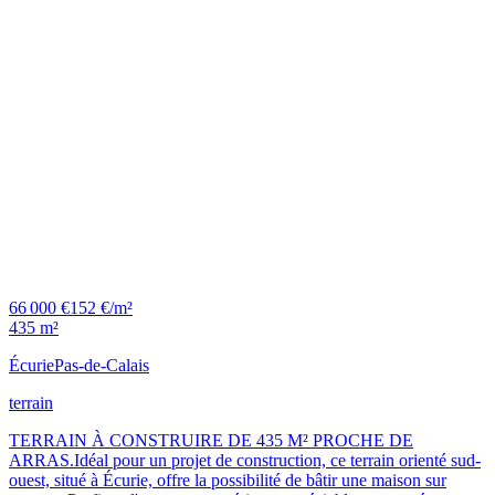
66 000 €
152 €/m²
435 m²
Écurie
Pas-de-Calais
terrain
TERRAIN À CONSTRUIRE DE 435 M² PROCHE DE
ARRAS.Idéal pour un projet de construction, ce terrain orienté sud-
ouest, situé à Écurie, offre la possibilité de bâtir une maison sur