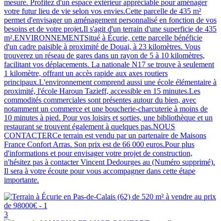
mesure. Profitez d'un espace extérieur appréciable pour aménager
votre futur lieu de vie selon vos envies.Cette parcelle de 435 m²
permet d'envisager un aménagement personnalisé en fonction de vos
besoins et de votre projet.Il s'agit d'un terrain d'une superficie de 435
m².ENVIRONNEMENTSitué à Écurie, cette parcelle bénéficie
d'un cadre paisible à proximité de Douai, à 23 kilomètres. Vous
trouverez un réseau de gares dans un rayon de 5 à 10 kilomètres,
facilitant vos déplacements. La nationale N17 se trouve à seulement
1 kilomètre, offrant un accès rapide aux axes routiers
principaux.L'environnement comprend aussi une école élémentaire à
proximité, l'école Haroun Tazieff, accessible en 15 minutes.Les
commodités commerciales sont présentes autour du bien, avec
notamment un commerce et une boucherie-charcuterie à moins de
10 minutes à pied. Pour vos loisirs et sorties, une bibliothèque et un
restaurant se trouvent également à quelques pas.NOUS
CONTACTERCe terrain est vendu par un partenaire de Maisons
France Confort Arras. Son prix est de 66 000 euros.Pour plus
d'informations et pour envisager votre projet de construction,
n'hésitez pas à contacter Vincent Dedourges au (Numéro supprimé).
Il sera à votre écoute pour vous accompagner dans cette étape
importante.
3