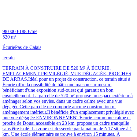
98 000 €
188 €/m²
520 m²
Écurie
Pas-de-Calais
terrain
TERRAIN À CONSTRUIRE DE 520 M² À ÉCURIE,
EMPLACEMENT PRIVILÉGIÉ, VUE DÉGAGÉE, PROCHES
DE ARRAS.Idéal pour un projet de construction, ce terrain situé à
Écurie offre la possibilité de bâtir une maison sur mesure,
bénéficiant d'une exposition sud-ouest qui garantit un bon
ensoleillement. La parcelle de 520 m² propose un espace extérieur à
aménager selon vos envies, dans un cadre calme avec une vue
dégagée.Cette parcelle ne comporte aucune construction ni
aménagement intérieur.Il bénéficie d'un emplacement privilégié avec
une vue dégagée.ENVIRONNEMENTÉcurie, commune calme et
proche de Douai accessible en 23 km, propose un cadre tranquille
sans être isolé. La zone est desservie par la nationale N17 située à 1
km. Une école élémentaire se trouve à environ 15 minutes. À