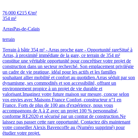
76 000 €
215 €/m²
354 m²
Arras
Pas-de-Calais
terrain
Terrain à bâtir 354 m² - Arras proche gare - Opportunité rareSitué à
Arras, à proximité immédiate de la gare, ce terrain de 354 m²
constitue une véritable opportunité pour concrétiser votre projet de
construction dans un secteur recherché. Son emplacement privilégie
un cadre de vie pratique, idéal pour les actifs et les familles
souhaitant allier mobilité et confort au quotidien.Arras séduit par son
dynamisme, ses commodités et son accessibilité, offrant un
environnement propice à un projet de vie durable et
valorisant.Imaginez votre future maison sur mesure, conçue selon
vos envies avec Maisons France Confort, constructeur n°1 en
France. Forts de plus de 100 ans d'expérience, nous vous
accompagnons de A à Z avec un projet 100 % personnalisé,
conforme RE2020 et sécurisé par un contrat de construction.Ne
laissez pas passer cette rare opportunité. Contactez dès maintenant
votre conseiller Alexis Bavencoffe au (Numéro supprimé) pour
étudier votre projet.