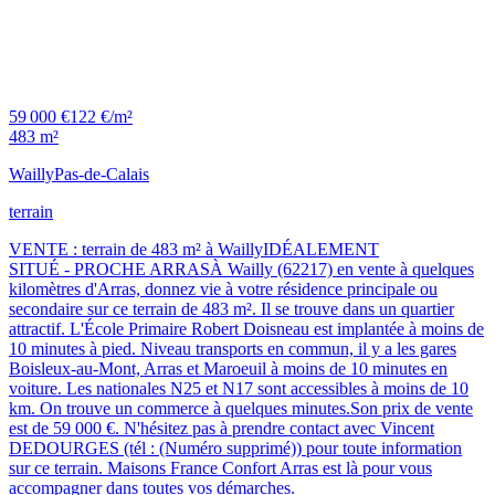
59 000 €
122 €/m²
483 m²
Wailly
Pas-de-Calais
terrain
VENTE : terrain de 483 m² à WaillyIDÉALEMENT
SITUÉ - PROCHE ARRASÀ Wailly (62217) en vente à quelques
kilomètres d'Arras, donnez vie à votre résidence principale ou
secondaire sur ce terrain de 483 m². Il se trouve dans un quartier
attractif. L'École Primaire Robert Doisneau est implantée à moins de
10 minutes à pied. Niveau transports en commun, il y a les gares
Boisleux-au-Mont, Arras et Maroeuil à moins de 10 minutes en
voiture. Les nationales N25 et N17 sont accessibles à moins de 10
km. On trouve un commerce à quelques minutes.Son prix de vente
est de 59 000 €. N'hésitez pas à prendre contact avec Vincent
DEDOURGES (tél : (Numéro supprimé)) pour toute information
sur ce terrain. Maisons France Confort Arras est là pour vous
accompagner dans toutes vos démarches.