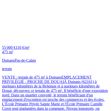
55 000 €
116 €/m²
475 m²
Duisans
Pas-de-Calais
terrain
VENTE : terrain de 475 m² à DuisansEMPLACEMENT
PRIVILÉGIÉ - PROCHE DE DOUAIÀ Duisans (62161) à
quelques kilomètres de la Belgique et à quelques kilomètres de
Douai, découvrez ce terrain de 475 m². Il bénéficie d'une exposition
nord. Dans un quartier convoité, le terrain bénéficiant d'un
emplacement d'exception est proche des commerces et des écoles.
L'École Primaire Privée Sainte Marie et l'École Primaire Camille
Corot sont implantées dans la commune. Niveau transports, on