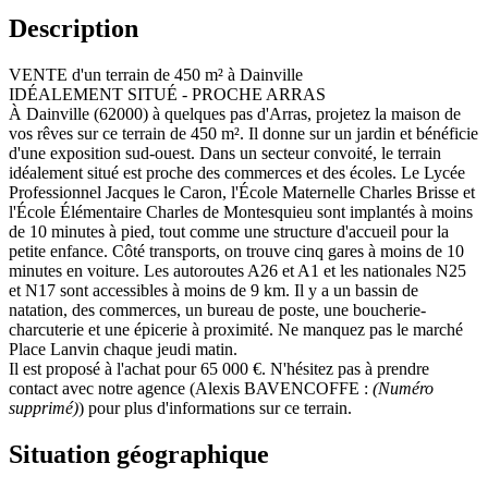
Description
VENTE d'un terrain de 450 m² à Dainville
IDÉALEMENT SITUÉ - PROCHE ARRAS
À Dainville (62000) à quelques pas d'Arras, projetez la maison de
vos rêves sur ce terrain de 450 m². Il donne sur un jardin et bénéficie
d'une exposition sud-ouest. Dans un secteur convoité, le terrain
idéalement situé est proche des commerces et des écoles. Le Lycée
Professionnel Jacques le Caron, l'École Maternelle Charles Brisse et
l'École Élémentaire Charles de Montesquieu sont implantés à moins
de 10 minutes à pied, tout comme une structure d'accueil pour la
petite enfance. Côté transports, on trouve cinq gares à moins de 10
minutes en voiture. Les autoroutes A26 et A1 et les nationales N25
et N17 sont accessibles à moins de 9 km. Il y a un bassin de
natation, des commerces, un bureau de poste, une boucherie-
charcuterie et une épicerie à proximité. Ne manquez pas le marché
Place Lanvin chaque jeudi matin.
Il est proposé à l'achat pour 65 000 €. N'hésitez pas à prendre
contact avec notre agence (Alexis BAVENCOFFE :
(Numéro
supprimé)
) pour plus d'informations sur ce terrain.
Situation géographique