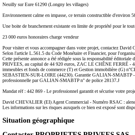
Neuilly sur Eure 61290 (Longny les villages)
Environnement calme en impasse, ce terrain constructible d'environ 585 
Une boite de branchement existante en limite de propriété pour le tout-
23 000 euros honoraires charge vendeur
Pour visiter et vous accompagner dans votre projet, contactez Da
Selon l'article L.561.5 du Code Monétaire et Financier, pour l'organisa
Cette présente annonce a été rédigée sous la responsabilité édito
PRIVEES, au capital de 44 920 euros, ZAC LE CHÊNE FERRÉ - 
immeubles et fonds de commerce (T) et Gestion immobilière (G) n°CP
SEBASTIEN-SUR-LOIRE (44230). Garantie GALIAN-SMABTP - 89 rue de
professionnelle par GALIAN-SMABTP n° de police 28137.J
Mandat réf : 442 869 - Le professionnel garantit et sécurise votre proj
David CHEVALIER (EI) Agent Commercial - Numéro RSAC : alenc
Les informations sur les risques auxquels ce bien est exposé sont disp
Situation géographique
Contacter PROPRIETES PRIVEES SAS