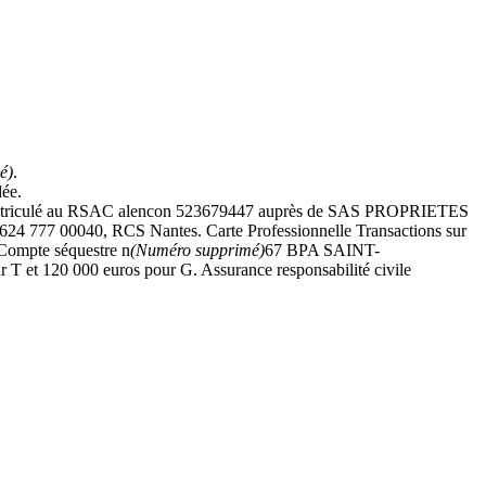
é)
.
dée.
l immatriculé au RSAC alencon 523679447 auprès de SAS PROPRIETES
 00040, RCS Nantes. Carte Professionnelle Transactions sur
 Compte séquestre n
(Numéro supprimé)
67 BPA SAINT-
t 120 000 euros pour G. Assurance responsabilité civile