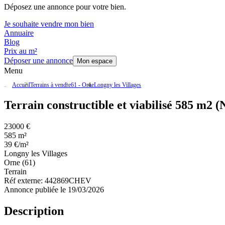
Déposez une annonce pour votre bien.
Je souhaite vendre mon bien
Annuaire
Blog
Prix au m²
Déposer une annonce
Mon espace
Menu
Accueil
Terrains à vendre
61 - Orne
Longny les Villages
Terrain constructible et viabilisé 585 m2 (
23000 €
585 m²
39 €/m²
Longny les Villages
Orne (61)
Terrain
Réf externe:
442869CHEV
Annonce publiée le 19/03/2026
Description