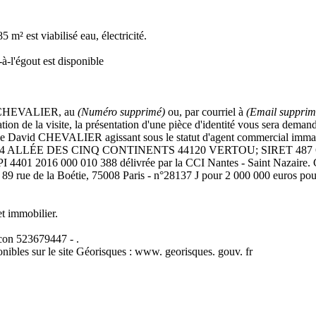
m² est viabilisé eau, électricité.
à-l'égout est disponible
vid CHEVALIER, au
(Numéro supprimé)
ou, par courriel à
(Email supprim
tion de la visite, la présentation d'une pièce d'identité vous sera deman
riale de David CHEVALIER agissant sous le statut d'agent commercia
44 ALLÉE DES CINQ CONTINENTS 44120 VERTOU; SIRET 487 624 777
I 4401 2016 000 010 388 délivrée par la CCI Nantes - Saint Nazaire.
 la Boétie, 75008 Paris - n°28137 J pour 2 000 000 euros pour T e
et immobilier.
on 523679447 - .
onibles sur le site Géorisques : www. georisques. gouv. fr