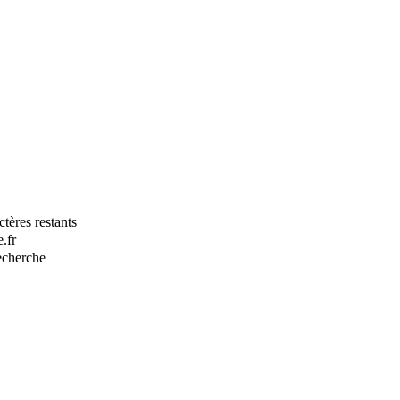
tères restants
.fr
recherche