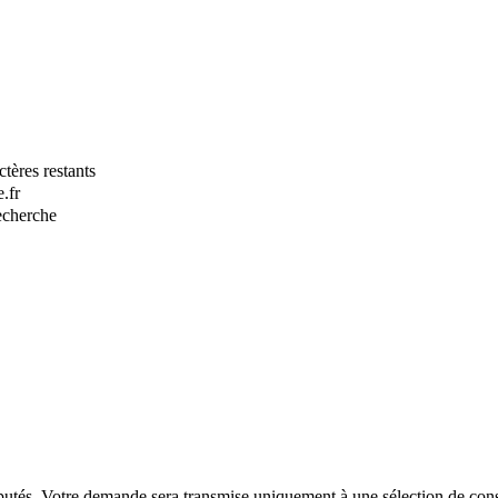
tères restants
.fr
recherche
putés. Votre demande sera transmise uniquement à une sélection de const