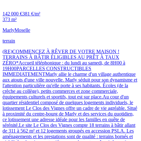
142 000 €
381 €/m²
373 m²
Marly
Moselle
terrain
(RE)COMMENCEZ À RÊVER DE VOTRE MAISON !
TERRAINS À BÂTIR ÉLIGIBLES AU PRÊT À TAUX
ZÉRO*Accueil téléphonique : du lundi au samedi, de 8H00 à
19H00PARCELLES CONSTRUCTIBLES
IMMEDIATEMENTMarly allie le charme d'un village authentique
aux atouts d'une ville nouvelle. Marly séduit pour son dynamisme et
l'attention particulière qu'elle porte à ses habitants. Écoles (de la
crèche au collège), petits commerces et zone commerciale,
équipements culturels et sportifs, tout est sur place.Au cour d'un
quartier résidentiel composé de quelques logements individuels, le
lotissement Le Clos des Vignes offre un cadre de vie agréable. Situé
à proximité du centre-bourg de Marly et des services du quotidien,
ce lotissement une adresse idéale pour les familles en quête de
sérénité.Le site Le Clos des Vignes compte 18 terrains à bâtir allant
de 311 à 562 m² et 12 logements groupés en accession PSLA. Les
aménagements et les prestations sont de qualité : terrains bornés et