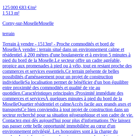
125 000 €
83 €/m²
1 513 m²
Corny-sur-Moselle
Moselle
terrain
Terrain à vendre - 1513m² - Proche commodités et bord de
MoselleÀ vendre : terrain situé dans un environnement calme et
résidentiel, à 200 mètres d'une boulangerie et à environ 5 minutes à
pied du bord de la Moselle.Le secteur offre un cadre agréable,
propice aux promenades à pied ou à vélo, tout en restant proche des
commerces et services essentiels.Ce terrain présente de belles
possibilités d'aménagement pour un projet de construction
individuelleSa localisation permet de bénéficier d'un bon équilibre
entre proximité des commodités et qualité de vie au
quotidien.Caractéristiques principales :Proximité immédiate des
commerces et servicesÀ quelques minutes à pied du bord de la
MoselleQuartier résidentiel et calmeAccès facile aux grands axes et
transportsCe bien conviendra à tout projet de construction dans un
secteur recherché pour sa situation géographique et son cadre de vie.
Contactez-moi dès aujourd'hui pour plus d'informations !Ne laissez
pas passer cette belle opportunité immobilière au cœur d'un
environnement privilégié. Les honoraires sont à la charge du