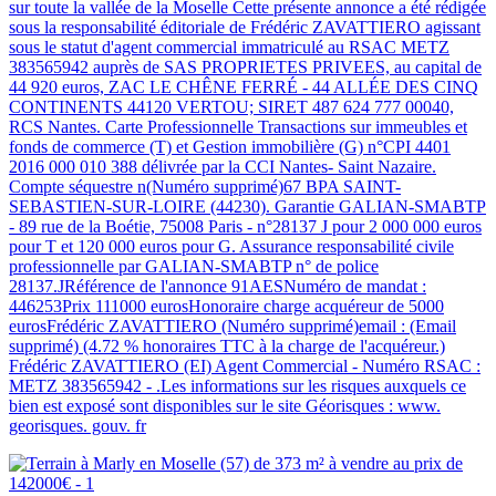
sur toute la vallée de la Moselle Cette présente annonce a été rédigée
sous la responsabilité éditoriale de Frédéric ZAVATTIERO agissant
sous le statut d'agent commercial immatriculé au RSAC METZ
383565942 auprès de SAS PROPRIETES PRIVEES, au capital de
44 920 euros, ZAC LE CHÊNE FERRÉ - 44 ALLÉE DES CINQ
CONTINENTS 44120 VERTOU; SIRET 487 624 777 00040,
RCS Nantes. Carte Professionnelle Transactions sur immeubles et
fonds de commerce (T) et Gestion immobilière (G) n°CPI 4401
2016 000 010 388 délivrée par la CCI Nantes- Saint Nazaire.
Compte séquestre n(Numéro supprimé)67 BPA SAINT-
SEBASTIEN-SUR-LOIRE (44230). Garantie GALIAN-SMABTP
- 89 rue de la Boétie, 75008 Paris - n°28137 J pour 2 000 000 euros
pour T et 120 000 euros pour G. Assurance responsabilité civile
professionnelle par GALIAN-SMABTP n° de police
28137.JRéférence de l'annonce 91AESNuméro de mandat :
446253Prix 111000 eurosHonoraire charge acquéreur de 5000
eurosFrédéric ZAVATTIERO (Numéro supprimé)email : (Email
supprimé) (4.72 % honoraires TTC à la charge de l'acquéreur.)
Frédéric ZAVATTIERO (EI) Agent Commercial - Numéro RSAC :
METZ 383565942 - .Les informations sur les risques auxquels ce
bien est exposé sont disponibles sur le site Géorisques : www.
georisques. gouv. fr